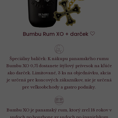
Bumbu Rum XO + darček
Do
obľúbenýc
Špeciálny balíček: K nákupu panamského rumu
Bumbu XO 0,7l dostanete štýlový prívesok na kľúče
ako darček. Limitované, 3 ks na objednávku, akcia
je určená pre koncových zákazníkov, nie je určená
pre veľkoobchody a gastro podniky.
Bumbu XO je panamský rum, ktorý zrel 18 rokov v
sudoch po bourbone av sudoch po španielskom