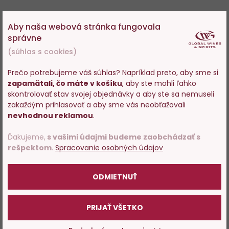
Aby naša webová stránka fungovala
Mohlo by sa vám tiež páčiť
správne
(súhlas s cookies)
Prečo potrebujeme váš súhlas? Napríklad preto, aby sme si
zapamätali, čo máte v košíku
, aby ste mohli ľahko
Do
D
Vstupujete na stránky s
skontrolovať stav svojej objednávky a aby ste sa nemuseli
obľúbených
o
predajom alkoholu. Prosím
zakaždým prihlasovať a aby sme vás neobťažovali
potvrďte, že Vám už bolo 18
nevhodnou reklamou
.
rokov.
Ďakujeme,
s vašimi údajmi budeme zaobchádzať s
rešpektom
.
Spracovanie osobných údajov
POTVRDZUJEM
Dos Maderas P.X.5+5 0,2l
Dos Maderas Seleccion 0,2 l
ODMIETNUŤ
PRIJAŤ VŠETKO
Skladom > 200 ks
Skladom 128 ks