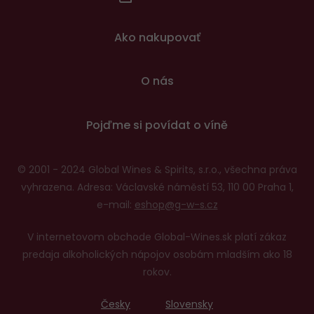
patičce
Ako nakupovať
O nás
Pojďme si povídat o víně
© 2001 - 2024 Global Wines & Spirits, s.r.o., všechna práva
vyhrazena. Adresa: Václavské náměstí 53, 110 00 Praha 1,
e-mail:
eshop@g-w-s.cz
V internetovom obchode Global-Wines.sk platí zákaz
predaja alkoholických nápojov osobám mladším ako 18
rokov.
Česky
Slovensky