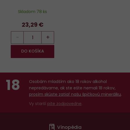
Skladom 78 ks
23,29 €
−
+
DO KOŠÍKA
18
Osobám mladším ako 18 rokov alkohol
nepredávame, ak ste ešte nemali 18 rokov,
prosím skúste zatiaľ našu špičkovú minerálku
.
Vy starší
pite zodpovedne
.
Menu
Vínopédia
v