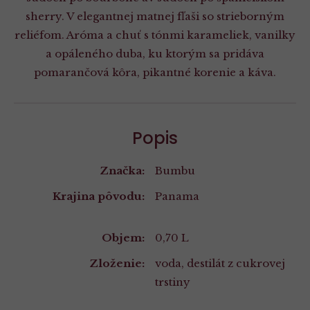
sherry. V elegantnej matnej fľaši so strieborným
reliéfom. Aróma a chuť s tónmi karameliek, vanilky
a opáleného duba, ku ktorým sa pridáva
pomarančová kôra, pikantné korenie a káva.
Popis
Značka:
Bumbu
Krajina pôvodu:
Panama
Vlastnosti
Objem:
0,70 L
Zloženie:
voda, destilát z cukrovej
trstiny