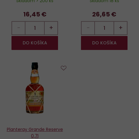
Skladom > 200 ks
Skladom 18 ks
16,45 €
26,65 €
−
+
−
+
DO KOŠÍKA
DO KOŠÍKA
Do
obľúbených
Planteray Grande Reserve
0,7l