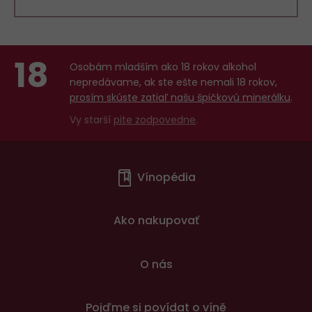
18
Osobám mladším ako 18 rokov alkohol
nepredávame, ak ste ešte nemali 18 rokov,
prosím skúste zatiaľ našu špičkovú minerálku
.
Vy starší
pite zodpovedne
.
Menu
Vínopédia
v
patičce
Ako nakupovať
O nás
Pojďme si povídat o víně