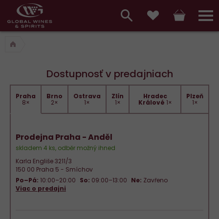
Hlavní
menu,
Vyhledávání
Košík
Přihláš
Obľúbené
košík,
a
hlavní
vyhledávání,
menu
Dostupnosť v predajniach
přihlášení
Praha
Brno
Ostrava
Zlín
Hradec
Plzeň
8×
2×
1×
1×
Králové
1×
1×
Prodejna Praha - Anděl
skladem 4 ks, odběr možný ihned
Karla Engliše 3211/3
150 00 Praha 5 - Smíchov
Po–Pá:
10:00–20:00
So:
09:00–13:00
Ne:
Zavřeno
Viac o predajni