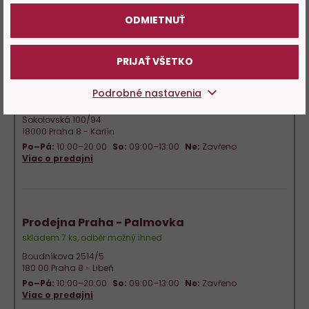
Po–Pá:
10:00–20:00
So:
09:00–13:00
Ne:
Zavřeno
ODMIETNUŤ
Viac o predajni
PRIJAŤ VŠETKO
Prodejna Praha - Karlín
Podrobné nastavenia
skladem 5 ks, odběr možný ihned
Sokolovská 100/94
18000 Praha 8 - Karlín
Po–Pá:
10:00–20:00
So:
09:00–13:00
Ne:
Zavřeno
Viac o predajni
Prodejna Praha - Palmovka
skladem 7 ks, odběr možný ihned
Boudníkova 2514/5
180 00 Praha 8 - Libeň
Po–Pá:
10:00–20:00
So:
09:00–13:00
Ne:
Zavřeno
Viac o predajni