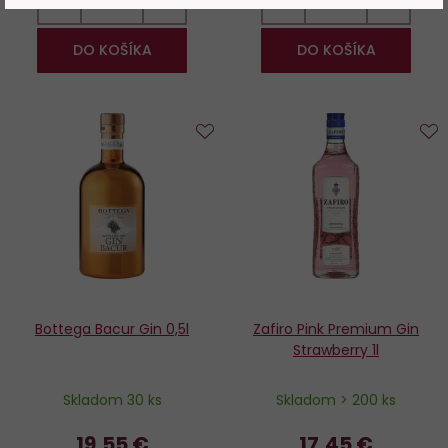
−
+
−
+
DO KOŠÍKA
DO KOŠÍKA
Do
D
obľúbených
o
Bottega Bacur Gin 0,5l
Zafiro Pink Premium Gin
Strawberry 1l
Skladom 30 ks
Skladom > 200 ks
19,55 €
17,45 €