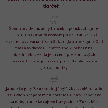
darček
Do
obľúbených
Špeciálny degustačný balíček japonských ginov
ETSU: k nákupu darčekovej sade Etsu 3 * 0,2l
získate nový variant Etsu Sakura Japanese gin v 0,2l
fľaši ako darček. Limitované, 3 balíčky na
objednávku. Akcia je určená pre koncových
zákazníkov, nie je určená pre veľkoobchody a
gastro podniky.
Japonské giny Etsu obsahujú výťažky z celého radu
ázijských a japonských botanicals, napr. japonské
korenie, japonské čajové lístky, citrus Yuzu, kôra