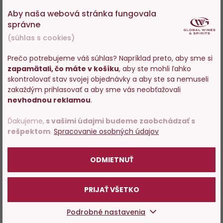
Mohlo by sa vám tiež páčiť
Aby naša webová stránka fungovala
správne
(súhlas s cookies)
Akce
Sleva
Do
D
Prečo potrebujeme váš súhlas? Napríklad preto, aby sme si
12 %
zapamätali, čo máte v košíku
, aby ste mohli ľahko
obľúbených
o
Vstupujete na stránky s
skontrolovať stav svojej objednávky a aby ste sa nemuseli
predajom alkoholu. Prosím
zakaždým prihlasovať a aby sme vás neobťažovali
potvrďte, že Vám už bolo 18
nevhodnou reklamou
.
rokov.
Ďakujeme,
s vašimi údajmi budeme zaobchádzať s
rešpektom
.
Spracovanie osobných údajov
100%
POTVRDZUJEM
Bombay Sapphire 0,7l
Hendrick´s Gin 0,7l
ODMIETNUŤ
Skladom 152 ks
Skladom > 200 ks
PRIJAŤ VŠETKO
26,47 €
20,39 €
23,29 €
Podrobné nastavenia