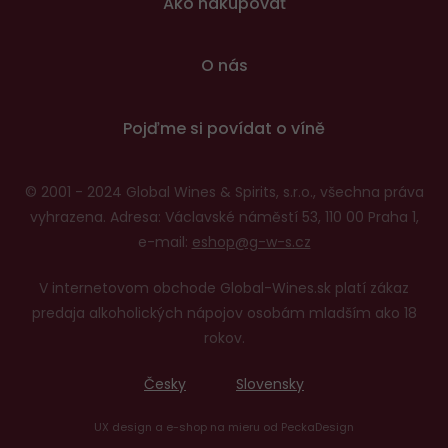
Ako nakupovať
O nás
Pojďme si povídat o víně
© 2001 - 2024 Global Wines & Spirits, s.r.o., všechna práva
vyhrazena. Adresa: Václavské náměstí 53, 110 00 Praha 1,
e-mail:
eshop@g-w-s.cz
V internetovom obchode Global-Wines.sk platí zákaz
predaja alkoholických nápojov osobám mladším ako 18
rokov.
Česky
Slovensky
UX design
a
e-shop na mieru
od
PeckaDesign