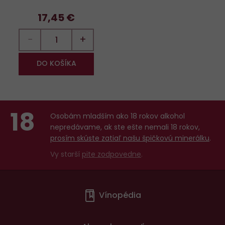
17,45 €
−
+
DO KOŠÍKA
18
Osobám mladším ako 18 rokov alkohol
nepredávame, ak ste ešte nemali 18 rokov,
prosím skúste zatiaľ našu špičkovú minerálku
.
Vy starší
pite zodpovedne
.
Menu
Vínopédia
v
patičce