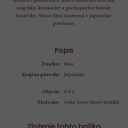
horkého pomaranča, koreň sladkého drievka,
angelika, koriander a pochopiteľne bobule
borievky. Názov Etsu znamená v japončine
potešenie.
Popis
Značka:
Etsu
Krajina pôvodu:
Japonsko
Vlastnosti
Objem:
0,6 L
Zloženie:
voda, borievkový destilát
Zloženie tohto balíka