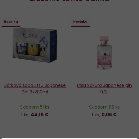
Novinka
Novinka
Dárková sada Etsu Japanese
Etsu Sakura Japanese gin
Gin 3x200ml
0,2L
Skladom 51 ks
Skladom 116 ks
1 ks,
44,15 €
1 ks,
0,06 €