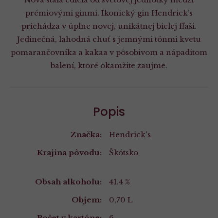
prémiovými ginmi. Ikonický gin Hendrick’s
prichádza v úplne novej, unikátnej bielej fľaši.
Jedinečná, lahodná chuť s jemnými tónmi kvetu
pomarančovníka a kakaa v pôsobivom a nápaditom
balení, ktoré okamžite zaujme.
Popis
Značka:
Hendrick's
Krajina pôvodu:
Škótsko
Vlastnosti
Obsah alkoholu:
41.4 %
Objem:
0,70 L
Počet v kartóne:
6