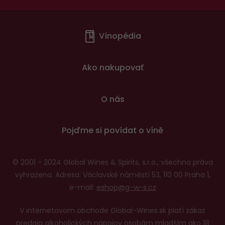
Menu
Vínopédia
v
patičce
Ako nakupovať
O nás
Pojďme si povídat o víně
© 2001 - 2024 Global Wines & Spirits, s.r.o., všechna práva
vyhrazena. Adresa: Václavské náměstí 53, 110 00 Praha 1,
e-mail:
eshop@g-w-s.cz
V internetovom obchode Global-Wines.sk platí zákaz
predaja alkoholických nápojov osobám mladším ako 18