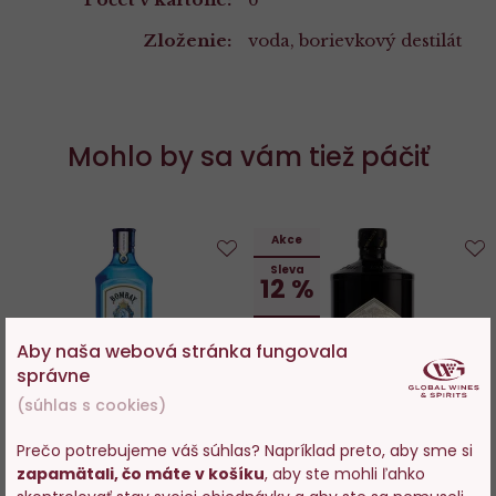
Zloženie:
voda, borievkový destilát
Mohlo by sa vám tiež páčiť
Akce
Sleva
Do
D
12 %
obľúbených
o
Aby naša webová stránka fungovala
správne
(súhlas s cookies)
100%
Prečo potrebujeme váš súhlas? Napríklad preto, aby sme si
Bombay Sapphire 0,7l
Hendrick´s Gin 0,7l
zapamätali, čo máte v košíku
, aby ste mohli ľahko
Vstupujete na stránky s