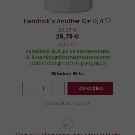
Hendrick´s Another Gin 0,7l
Do
28,98 €
obľúbený
25,79 €
36,84 €/l
Doručenie:
12. 8.
po celom Slovensku,
13. 8.
na výdajných miestach Packety
Zobraziť dostupnosť v
14 predajniach
Skladom 66 ks
−
+
DO KOŠÍKA
Kód produktu: HAN070
Nová stála edícia od svetovej jednotky medzi