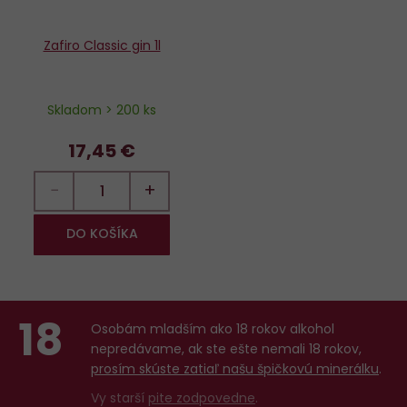
Zafiro Classic gin 1l
Skladom > 200 ks
17,45 €
−
+
DO KOŠÍKA
18
Osobám mladším ako 18 rokov alkohol
nepredávame, ak ste ešte nemali 18 rokov,
prosím skúste zatiaľ našu špičkovú minerálku
.
Vy starší
pite zodpovedne
.