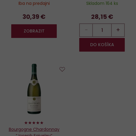
Iba na predajni
Skladom 164 ks
30,39 €
28,15 €
−
+
ZOBRAZIT
DO KOŠÍKA
Do
obľúbených
100%
Bourgogne Chardonnay
”Joseph Faiveley”