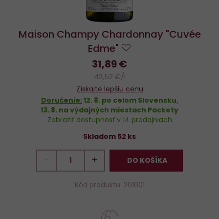
Maison Champy Chardonnay "Cuvée
Edme"
Do
31,89 €
obľúbených
42,52 €/l
Získajte lepšiu cenu
Doručenie:
12. 8.
po celom Slovensku,
13. 8.
na výdajných miestach Packety
Zobraziť dostupnosť v
14 predajniach
Skladom 52 ks
−
+
DO KOŠÍKA
Kód produktu: 201001