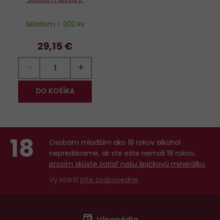
Skladom > 200 ks
29,15 €
−
+
DO KOŠÍKA
18
Osobám mladším ako 18 rokov alkohol
nepredávame, ak ste ešte nemali 18 rokov,
prosím skúste zatiaľ našu špičkovú minerálku
.
Vy starší
pite zodpovedne
.
Menu
Vínopédia