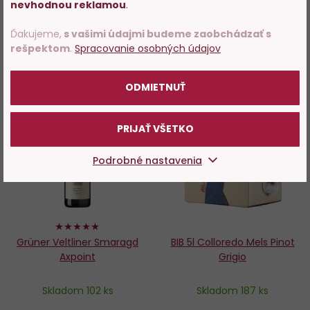
potvrďte, že Vám už bolo 18
nevhodnou reklamou
.
rokov.
Ďakujeme,
s vašimi údajmi budeme zaobchádzať s
Mohlo by sa vám tiež páčiť
rešpektom
.
Spracovanie osobných údajov
POTVRDZUJEM
ODMIETNUŤ
Do
D
PRIJAŤ VŠETKO
obľúbených
o
Podrobné nastavenia
100%
Grüner Veltliner Smaragd
BIB 5l Colloredo Mels Pinot
Axpoint
Grigio
Skladom 102 ks
Skladom 187 ks