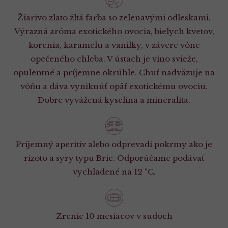
Žiarivo zlato žltá farba so zelenavými odleskami.
Výrazná aróma exotického ovocia, bielych kvetov,
korenia, karamelu a vanilky, v závere vône
opečeného chleba. V ústach je víno svieže,
opulentné a príjemne okrúhle. Chuť nadväzuje na
vôňu a dáva vyniknúť opäť exotickému ovociu.
Dobre vyvážená kyselina a mineralita.
Príjemný aperitív alebo odprevadí pokrmy ako je
rizoto a syry typu Brie. Odporúčame podávať
vychladené na 12 °C.
Zrenie 10 mesiacov v sudoch