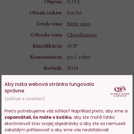
Objem:
0,75 L
Obsah cukru:
Suché
Druh vína:
Biele víno
Odroda vína:
Chardonnay
Klasifikácia:
AOP
Konzumácia:
po 1. roku
Ročník:
2014
Archivácia:
2-6 let
Aby naša webová stránka fungovala
správne
Počet v kartóne:
6
(súhlas s cookies)
Kategória, trieda:
4
Prečo potrebujeme váš súhlas? Napríklad preto, aby sme si
Intenzita:
4
zapamätali, čo máte v košíku
, aby ste mohli ľahko
Vstupujete na stránky s
skontrolovať stav svojej objednávky a aby ste sa nemuseli
Zloženie:
Obsahuje siričitany
predajom alkoholu. Prosím
zakaždým prihlasovať a aby sme vás neobťažovali