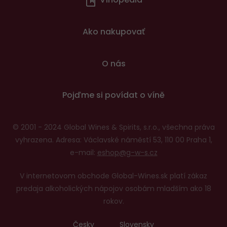
v
patičce
Ako nakupovať
O nás
Pojďme si povídat o víně
© 2001 - 2024 Global Wines & Spirits, s.r.o., všechna práva
vyhrazena. Adresa: Václavské náměstí 53, 110 00 Praha 1,
e-mail:
eshop@g-w-s.cz
V internetovom obchode Global-Wines.sk platí zákaz
predaja alkoholických nápojov osobám mladším ako 18
rokov.
Česky
Slovensky