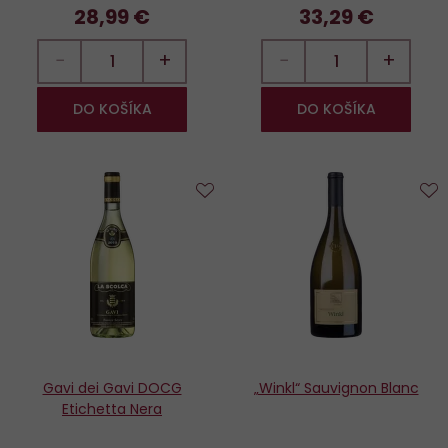
28,99 €
33,29 €
−
+
−
+
DO KOŠÍKA
DO KOŠÍKA
Do
D
obľúbených
o
Gavi dei Gavi DOCG
„Winkl“ Sauvignon Blanc
Etichetta Nera