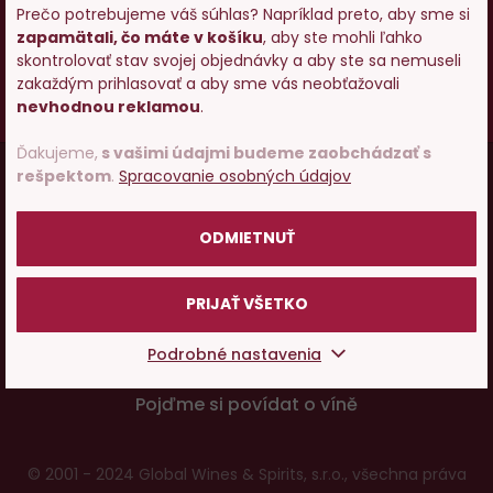
18
Prečo potrebujeme váš súhlas? Napríklad preto, aby sme si
Osobám mladším ako 18 rokov alkohol
zapamätali, čo máte v košíku
, aby ste mohli ľahko
nepredávame, ak ste ešte nemali 18 rokov,
Vstupujete na stránky s
skontrolovať stav svojej objednávky a aby ste sa nemuseli
prosím skúste zatiaľ našu špičkovú minerálku
.
predajom alkoholu. Prosím
zakaždým prihlasovať a aby sme vás neobťažovali
potvrďte, že Vám už bolo 18
nevhodnou reklamou
.
Vy starší
pite zodpovedne
.
rokov.
Ďakujeme,
s vašimi údajmi budeme zaobchádzať s
Menu
rešpektom
.
Spracovanie osobných údajov
Vínopédia
v
POTVRDZUJEM
ODMIETNUŤ
patičce
Ako nakupovať
PRIJAŤ VŠETKO
O nás
Podrobné nastavenia
Pojďme si povídat o víně
© 2001 - 2024 Global Wines & Spirits, s.r.o., všechna práva