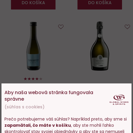
DO KOŠÍKA
DO KOŠÍKA
Do
D
obľúbených
o
80%
Prosecco piccolo Frizante
Casa Canevel Prosecco DOC
(mini láhev)
Brut
Aby naša webová stránka fungovala
správne
Skladom > 200 ks
Skladom 170 ks
(súhlas s cookies)
3,49 €
15,99 €
Prečo potrebujeme váš súhlas? Napríklad preto, aby sme si
zapamätali, čo máte v košíku
, aby ste mohli ľahko
Vstupujete na stránky s
skontrolovať stav svojej objednávky a aby ste sa nemuseli
−
+
−
+