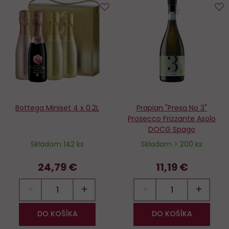
Do
D
obľúbených
o
Bottega Miniset 4 x 0.2L
Prapian "Presa No 3"
Prosecco Frizzante Asolo
DOCG Spago
Skladom 142 ks
Skladom > 200 ks
24,79 €
11,19 €
−
+
−
+
DO KOŠÍKA
DO KOŠÍKA