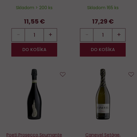
Skladom > 200 ks
Skladom 165 ks
11,55 €
17,29 €
−
+
−
+
DO KOŠÍKA
DO KOŠÍKA
Do
D
obľúbených
o
Poeti Prosecco Spumante
Canevel Setáge,