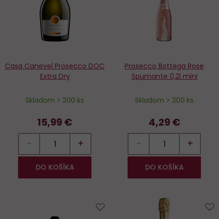
Casa Canevel Prosecco DOC
Prosecco Bottega Rose
Extra Dry
Spumante 0,2l mini
Skladom > 200 ks
Skladom > 200 ks
15,99 €
4,29 €
−
+
−
+
DO KOŠÍKA
DO KOŠÍKA
Do
D