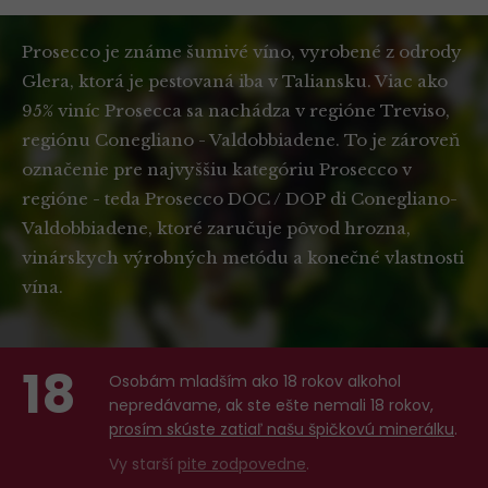
Prosecco je známe šumivé víno, vyrobené z odrody
Glera, ktorá je pestovaná iba v Taliansku. Viac ako
95% viníc Prosecca sa nachádza v regióne Treviso,
regiónu Conegliano - Valdobbiadene. To je zároveň
označenie pre najvyššiu kategóriu Prosecco v
regióne - teda Prosecco DOC / DOP di Conegliano-
Valdobbiadene, ktoré zaručuje pôvod hrozna,
vinárskych výrobných metódu a konečné vlastnosti
vína.
18
Osobám mladším ako 18 rokov alkohol
nepredávame, ak ste ešte nemali 18 rokov,
prosím skúste zatiaľ našu špičkovú minerálku
.
Vy starší
pite zodpovedne
.