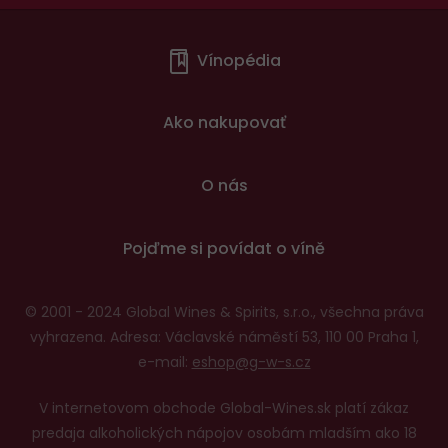
Menu
Vínopédia
v
patičce
Ako nakupovať
O nás
Pojďme si povídat o víně
© 2001 - 2024 Global Wines & Spirits, s.r.o., všechna práva
vyhrazena. Adresa: Václavské náměstí 53, 110 00 Praha 1,
e-mail:
eshop@g-w-s.cz
V internetovom obchode Global-Wines.sk platí zákaz
predaja alkoholických nápojov osobám mladším ako 18