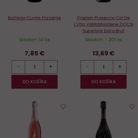
Bottega Cuvée Frizzante
Prapian Prosecco Col De
L'Utia Valdobbiadene DOCG
Superiore Extra Brut
Skladom 141 ks
Skladom > 200 ks
7,85 €
13,69 €
−
+
−
+
DO KOŠÍKA
DO KOŠÍKA
Do
D
obľúbených
o