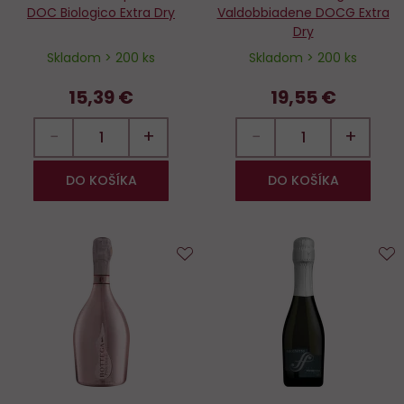
DOC Biologico Extra Dry
Valdobbiadene DOCG Extra
Dry
Skladom > 200 ks
Skladom > 200 ks
15,39 €
19,55 €
−
+
−
+
DO KOŠÍKA
DO KOŠÍKA
Do
D
obľúbených
o