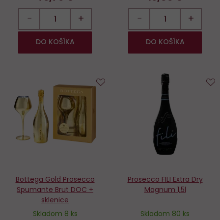
−
+
−
+
DO KOŠÍKA
DO KOŠÍKA
Do
D
obľúbených
o
Bottega Gold Prosecco
Prosecco FILI Extra Dry
Spumante Brut DOC +
Magnum 1,5l
sklenice
Skladom 8 ks
Skladom 80 ks