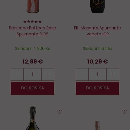
100%
Prosecco Bottega Rose
FILI Moscato Spumante
Spumante DOP
Veneto IGP
Skladom > 200 ks
Skladom 64 ks
12,99 €
10,29 €
−
+
−
+
DO KOŠÍKA
DO KOŠÍKA
Do
D
obľúbených
o