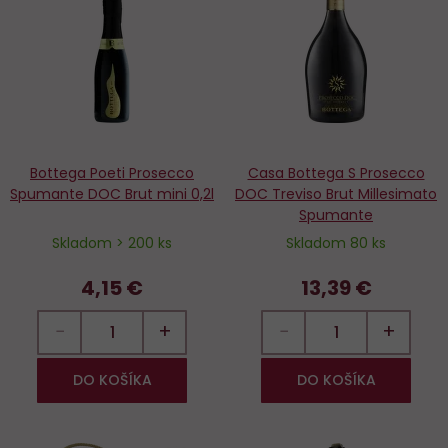
obľúbených
o
Bottega Poeti Prosecco
Casa Bottega S Prosecco
Spumante DOC Brut mini 0,2l
DOC Treviso Brut Millesimato
Spumante
Skladom > 200 ks
Skladom 80 ks
4,15 €
13,39 €
−
+
−
+
DO KOŠÍKA
DO KOŠÍKA