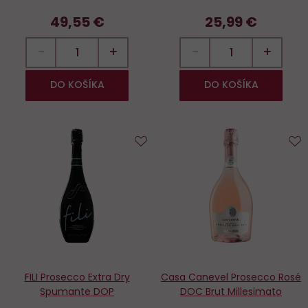
49,55 €
25,99 €
−
+
−
+
DO KOŠÍKA
DO KOŠÍKA
Do
D
obľúbených
o
FILI Prosecco Extra Dry
Casa Canevel Prosecco Rosé
Spumante DOP
DOC Brut Millesimato