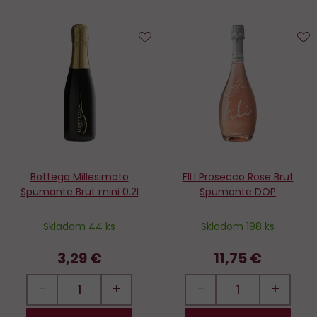
Do
D
obľúbených
o
Bottega Millesimato
FILI Prosecco Rose Brut
Spumante Brut mini 0.2l
Spumante DOP
Skladom 44 ks
Skladom 198 ks
3,29 €
11,75 €
−
+
−
+