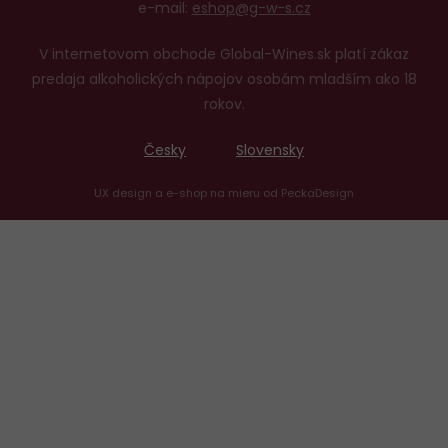
e-mail:
eshop@g-w-s.cz
V internetovom obchode Global-Wines.sk platí zákaz
predaja alkoholických nápojov osobám mladším ako 18
rokov.
Česky
Slovensky
UX design
a
e-shop na mieru
od
PeckaDesign