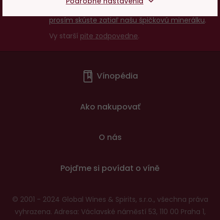
18
Podrobné nastavenia
nepredávame, ak ste ešte nemali 18 rokov,
prosím skúste zatiaľ našu špičkovú minerálku
.
Vy starší
pite zodpovedne
.
Menu
Vínopédia
v
patičce
Ako nakupovať
O nás
Pojďme si povídat o víně
© 2001 - 2024 Global Wines & Spirits, s.r.o., všechna práva
vyhrazena. Adresa: Václavské náměstí 53, 110 00 Praha 1,