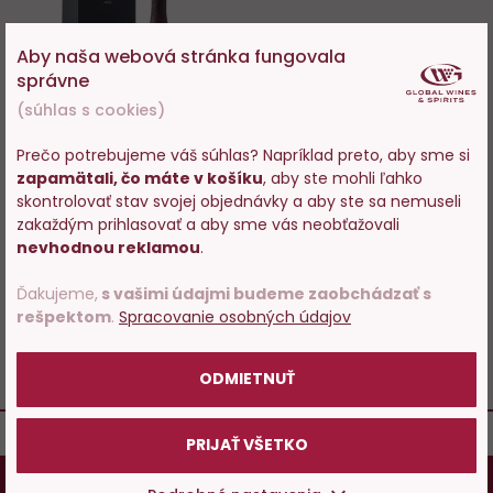
Do
obľúbených
Aby naša webová stránka fungovala
správne
(súhlas s cookies)
Prečo potrebujeme váš súhlas? Napríklad preto, aby sme si
100%
zapamätali, čo máte v košíku
, aby ste mohli ľahko
Vstupujete na stránky s
Dom Pérignon Rosé Vintage
skontrolovať stav svojej objednávky a aby ste sa nemuseli
predajom alkoholu. Prosím
2009, 0,75l
zakaždým prihlasovať a aby sme vás neobťažovali
potvrďte, že Vám už bolo 18
nevhodnou reklamou
.
rokov.
Iba na predajni
Ďakujeme,
s vašimi údajmi budeme zaobchádzať s
rešpektom
.
Spracovanie osobných údajov
364,55 €
POTVRDZUJEM
ZOBRAZIT
ODMIETNUŤ
PRIJAŤ VŠETKO
Osobám mladším ako 18 rokov alkohol