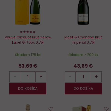
obľúbených
o
98%
Veuve Clicquot Brut Yellow
Moët & Chandon Brut
Label Giftbox 0,75l
Imperial 0,75l
Skladom 175 ks
Skladom > 200 ks
53,69 €
43,69 €
−
+
−
+
DO KOŠÍKA
DO KOŠÍKA