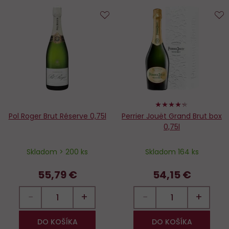
Do
D
obľúbených
o
86%
Pol Roger Brut Réserve 0,75l
Perrier Jouët Grand Brut box
0,75l
Skladom > 200 ks
Skladom 164 ks
55,79 €
54,15 €
−
+
−
+
DO KOŠÍKA
DO KOŠÍKA