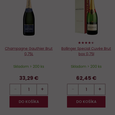
Do
D
obľúbených
o
88%
Champagne Gauthier Brut
Bollinger Special Cuvée Brut
0,75L
box 0,75l
Skladom > 200 ks
Skladom > 200 ks
33,29 €
62,45 €
−
+
−
+
DO KOŠÍKA
DO KOŠÍKA