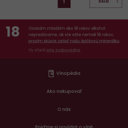
1
DALŠÍ
18
Osobám mladším ako 18 rokov alkohol
nepredávame, ak ste ešte nemali 18 rokov,
prosím skúste zatiaľ našu špičkovú minerálku
.
Vy starší
pite zodpovedne
.
Menu
Vínopédia
v
patičce
Ako nakupovať
O nás
Pojďme si povídat o víně