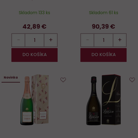
Skladom 133 ks
Skladom 61 ks
42,89 €
90,39 €
−
+
−
+
DO KOŠÍKA
DO KOŠÍKA
Novinka
Do
D
obľúbených
o