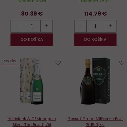
Skladom 98 ks
Skladom 78 ks
80,39 €
114,79 €
−
+
−
+
DO KOŠÍKA
DO KOŠÍKA
Novinka
Do
D
obľúbených
o
Heidsieck & C°Monopole
Gosset Grand Millésime Brut
Silver Top Brut 0,75l
2016 0,75l