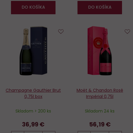
DO KOŠÍKA
DO KOŠÍKA
Do
D
obľúbených
o
Champagne Gauthier Brut
Moët & Chandon Rosé
0,75l box
Impérial 0,75l
Skladom > 200 ks
Skladom 24 ks
36,99 €
56,19 €