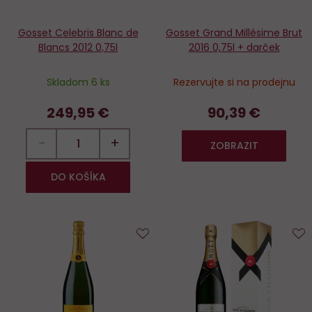
Gosset Celebris Blanc de
Gosset Grand Millésime Brut
Blancs 2012 0,75l
2016 0,75l + darček
Skladom 6 ks
Rezervujte si na prodejnu
249,95 €
90,39 €
−
+
ZOBRAZIT
DO KOŠÍKA
Do
D
obľúbených
o