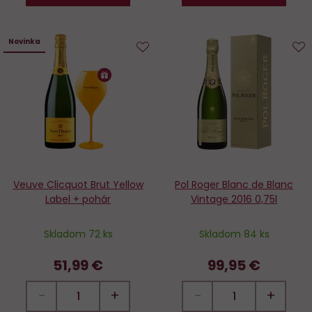
Novinka
Do
D
obľúbených
o
Veuve Clicquot Brut Yellow
Pol Roger Blanc de Blanc
Label + pohár
Vintage 2016 0,75l
Skladom 72 ks
Skladom 84 ks
51,99 €
99,95 €
−
+
−
+