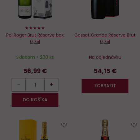
98%
Pol Roger Brut Réserve box
Gosset Grande Réserve Brut
0,75l
0,75l
Skladom > 200 ks
Na objednávku
56,99 €
54,15 €
−
+
ZOBRAZIT
DO KOŠÍKA
Do
D