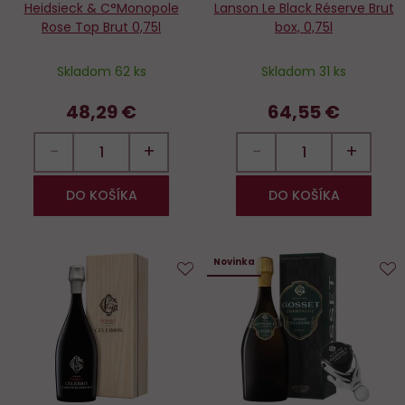
Heidsieck & C°Monopole
Lanson Le Black Réserve Brut
Rose Top Brut 0,75l
box, 0,75l
Skladom 62 ks
Skladom 31 ks
48,29 €
64,55 €
−
+
−
+
DO KOŠÍKA
DO KOŠÍKA
Novinka
Do
D
obľúbených
o