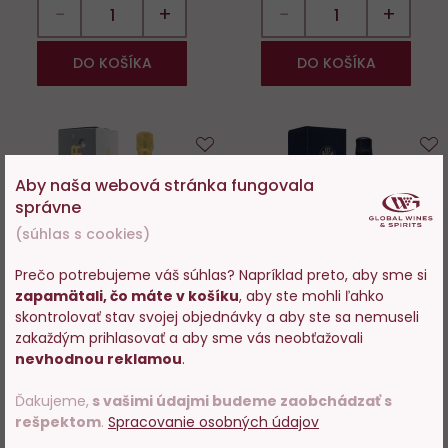
−
+
−
+
DO KOŠÍKA
DO KOŠÍKA
Do
D
Aby naša webová stránka fungovala
obľúbených
o
správne
(súhlas s cookies)
Prečo potrebujeme váš súhlas? Napríklad preto, aby sme si
zapamätali, čo máte v košíku
, aby ste mohli ľahko
Vstupujete na stránky s
skontrolovať stav svojej objednávky a aby ste sa nemuseli
predajom alkoholu. Prosím
zakaždým prihlasovať a aby sme vás neobťažovali
Taittinger Brut Cuvée
Barons de Rothschild
potvrďte, že Vám už bolo 18
nevhodnou reklamou
.
Prestige 0,75l
Concordia Brut box 0,75l
rokov.
Ďakujeme,
s vašimi údajmi budeme zaobchádzať s
Skladom 154 ks
Skladom 63 ks
rešpektom
.
Spracovanie osobných údajov
POTVRDZUJEM