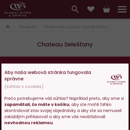
Hlavní
menu,
Vyhledávání
Košík
Přihláš
Obľúbené
košík,
a
Vínopédia
Výrobcovia a značky vín a destilátov
hlavní
vyhledávání,
menu
Chateau Selešťany
přihlášení
18
Osobám mladším ako 18 rokov alkohol
Aby naša webová stránka fungovala
nepredávame, ak ste ešte nemali 18 rokov,
správne
prosím skúste zatiaľ našu špičkovú minerálku
.
(súhlas s cookies)
Vy starší
pite zodpovedne
.
Prečo potrebujeme váš súhlas? Napríklad preto, aby sme si
Menu
zapamätali, čo máte v košíku
, aby ste mohli ľahko
Vstupujete na stránky s
skontrolovať stav svojej objednávky a aby ste sa nemuseli
Vínopédia
v
predajom alkoholu. Prosím
zakaždým prihlasovať a aby sme vás neobťažovali
potvrďte, že Vám už bolo 18
nevhodnou reklamou
.
patičce
rokov.
Ako nakupovať