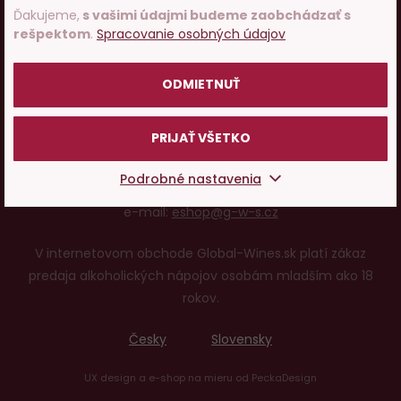
Ďakujeme,
s vašimi údajmi budeme zaobchádzať s
rešpektom
.
Spracovanie osobných údajov
POTVRDZUJEM
O nás
ODMIETNUŤ
Pojďme si povídat o víně
PRIJAŤ VŠETKO
© 2001 - 2024 Global Wines & Spirits, s.r.o., všechna práva
Podrobné nastavenia
vyhrazena. Adresa: Václavské náměstí 53, 110 00 Praha 1,
e-mail:
eshop@g-w-s.cz
V internetovom obchode Global-Wines.sk platí zákaz
predaja alkoholických nápojov osobám mladším ako 18
rokov.
Česky
Slovensky
UX design
a
e-shop na mieru
od
PeckaDesign