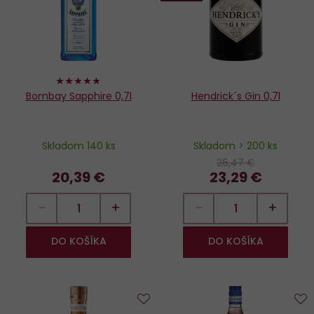
100%
Bombay Sapphire 0,7l
Hendrick´s Gin 0,7l
Skladom 140 ks
Skladom > 200 ks
26,47 €
20,39 €
23,29 €
−
+
−
+
DO KOŠÍKA
DO KOŠÍKA