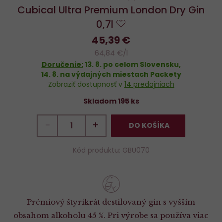
Cubical Ultra Premium London Dry Gin
0,7l
Do
45,39 €
obľúbených
64,84 €/l
Doručenie:
13. 8.
po celom Slovensku,
14. 8.
na výdajných miestach Packety
Zobraziť dostupnosť v
14 predajniach
Skladom 195 ks
−
+
DO KOŠÍKA
Kód produktu: GBU070
Prémiový štyrikrát destilovaný gin s vyšším
obsahom alkoholu 45 %. Pri výrobe sa používa viac