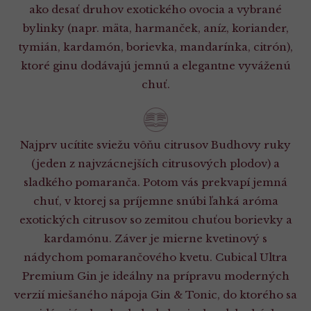
ako desať druhov exotického ovocia a vybrané
bylinky (napr. mäta, harmanček, aníz, koriander,
tymián, kardamón, borievka, mandarínka, citrón),
ktoré ginu dodávajú jemnú a elegantne vyváženú
chuť.
Najprv ucítite sviežu vôňu citrusov Budhovy ruky
(jeden z najvzácnejších citrusových plodov) a
sladkého pomaranča. Potom vás prekvapí jemná
chuť, v ktorej sa príjemne snúbi ľahká aróma
exotických citrusov so zemitou chuťou borievky a
kardamónu. Záver je mierne kvetinový s
nádychom pomarančového kvetu. Cubical Ultra
Premium Gin je ideálny na prípravu moderných
verzií miešaného nápoja Gin & Tonic, do ktorého sa