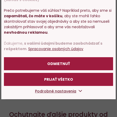
Williams & Humbert
Prečo potrebujeme váš súhlas? Napríklad preto, aby sme si
zapamätali, čo máte v košíku
, aby ste mohli ľahko
Vstupujete na stránky s
skontrolovať stav svojej objednávky a aby ste sa nemuseli
História a sláva sherry začína príchodom
predajom alkoholu. Prosím
zakaždým prihlasovať a aby sme vás neobťažovali
Maurov a ich vynálezu - destilačného prístroja,
potvrďte, že Vám už bolo 18
nevhodnou reklamou
.
rokov.
ktorým spotrebovávali prebytky z úrod, ktorý
Ďakujeme,
s vašimi údajmi budeme zaobchádzať s
potom následne pridávali do nových vín. Vďaka
rešpektom
.
Spracovanie osobných údajov
šťastnej súhre prírodných podmienok v tomto
POTVRDZUJEM
najjužnejšom cípe Španielska vzniklo unikátne
ODMIETNUŤ
doliehované víno, ktoré sa spoločne s portským
delí o najvyšší stupienok obľuby v tejto kategórii.
PRIJAŤ VŠETKO
VIAC O VÝROBCOVI
Podrobné nastavenia
Ochutnajte ďalšie produkty od