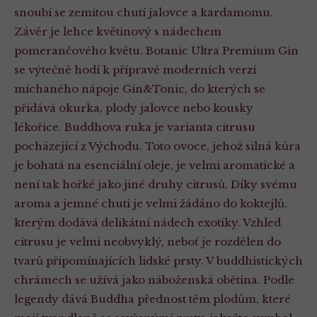
snoubí se zemitou chutí jalovce a kardamomu.
Závěr je lehce květinový s nádechem
pomerančového květu. Botanic Ultra Premium Gin
se výtečně hodí k přípravě moderních verzí
míchaného nápoje Gin&Tonic, do kterých se
přidává okurka, plody jalovce nebo kousky
lékořice. Buddhova ruka je varianta citrusu
pocházející z Východu. Toto ovoce, jehož silná kůra
je bohatá na esenciální oleje, je velmi aromatické a
není tak hořké jako jiné druhy citrusů. Díky svému
aroma a jemné chuti je velmi žádáno do koktejlů,
kterým dodává delikátní nádech exotiky. Vzhled
citrusu je velmi neobvyklý, neboť je rozdělen do
tvarů připomínajících lidské prsty. V buddhistických
chrámech se užívá jako náboženská obětina. Podle
legendy dává Buddha přednost těm plodům, které