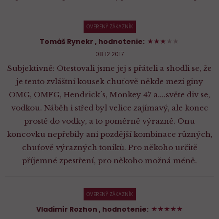
OVERENÝ ZÁKAZNÍK
60%
Tomáš Rynekr
, hodnotenie:
08.12.2017
Subjektivně: Otestovali jsme jej s přáteli a shodli se, že
je tento zvláštní kousek chuťově někde mezi giny
OMG, OMFG, Hendrick´s, Monkey 47 a....světe div se,
vodkou. Náběh i střed byl velice zajímavý, ale konec
prostě do vodky, a to poměrně výrazně. Onu
koncovku nepřebily ani pozdější kombinace různých,
chuťově výrazných toniků. Pro někoho určitě
příjemné zpestření, pro někoho možná méně.
OVERENÝ ZÁKAZNÍK
100%
Vladimír Rozhon
, hodnotenie: