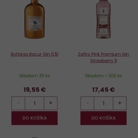
Do
D
obľúbených
o
Bottega Bacur Gin 0,5l
Zafiro Pink Premium Gin
Strawberry 1l
Skladom 30 ks
Skladom > 200 ks
19,55 €
17,45 €
−
+
−
+
DO KOŠÍKA
DO KOŠÍKA