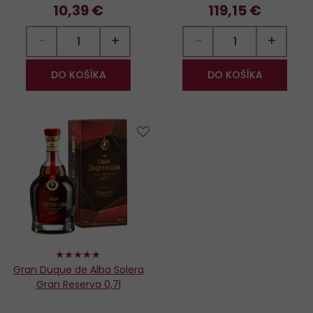
10,39 €
119,15 €
−
+
−
+
DO KOŠÍKA
DO KOŠÍKA
Do
obľúbených
98%
Gran Duque de Alba Solera
Gran Reserva 0,7l