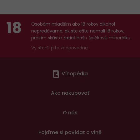
18
Osobám mladším ako 18 rokov alkohol
nepredávame, ak ste ešte nemali 18 rokov,
prosím skúste zatiaľ našu špičkovú minerálku
.
Vy starší
pite zodpovedne
.
Menu
Vínopédia
v
patičce
Ako nakupovať
O nás
Pojďme si povídat o víně