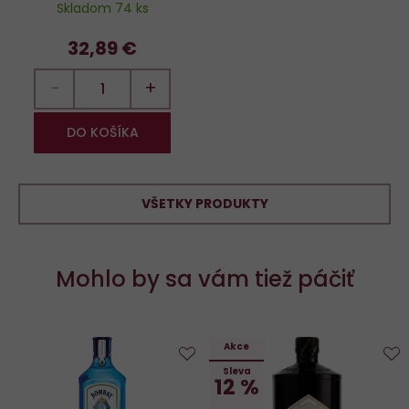
Skladom 74 ks
32,89 €
−
+
DO KOŠÍKA
VŠETKY PRODUKTY
Mohlo by sa vám tiež páčiť
Akce
Sleva
Do
D
12 %
obľúbených
o