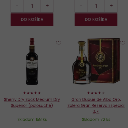
−
+
−
+
DO KOŠÍKA
DO KOŠÍKA
Do
D
obľúbených
o
92%
80%
Sherry Dry Sack Medium Dry
Gran Duque de Alba Oro,
Superior (polosuché)
Solera Gran Reserva Especial
0,7l
Skladom 158 ks
Skladom 72 ks