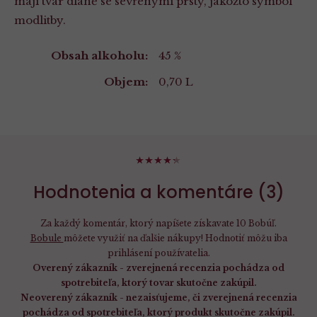
mají tvar dlaně se sevřenými prsty, jakožto symbol
modlitby.
Vlastnosti
Obsah alkoholu:
45 %
Objem:
0,70 L
86%
Hodnotenia a komentáre (3)
Za každý komentár, ktorý napíšete získavate 10 Bobúľ.
Bobule
môžete využiť na ďalšie nákupy! Hodnotiť môžu iba
prihlásení používatelia.
Overený zákazník - zverejnená recenzia pochádza od
spotrebiteľa, ktorý tovar skutočne zakúpil.
Neoverený zákazník - nezaisťujeme, či zverejnená recenzia
pochádza od spotrebiteľa, ktorý produkt skutočne zakúpil.