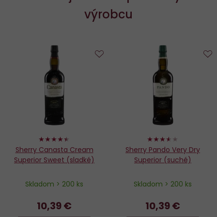
výrobcu
Do
D
obľúbených
o
88%
70%
Sherry Canasta Cream
Sherry Pando Very Dry
Superior Sweet (sladké)
Superior (suché)
Skladom > 200 ks
Skladom > 200 ks
10,39 €
10,39 €