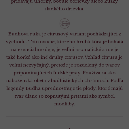
pridávajú uhorky, bobule borievky alebo kúsky
sladkého drievka.
Budhova ruka je citrusový variant pochádzajúci z
východu. Toto ovocie, ktorého hrubá kôra je bohatá
na esenciálne oleje, je veľmi aromatické a nie je
také horké ako iné druhy citrusov. Vzhľad citrusu je
veľmi nezvyčajný, pretože je rozdelený do tvarov
pripomínajúcich ľudské prsty. Používa sa ako
náboženská obeta v budhistických chrámoch. Podľa
legendy Budha uprednostňuje tie plody, ktoré majú
tvar dlane so zopnutými prstami ako symbol
modlitby.