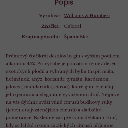
Popis
Výrobca:
Williams & Humbert
Značka:
Cubical
Krajina pôvodu:
Španielsko
Prémiový čtyřikrát destilován gin s vyšším podílem
alkoholu 45%. Při výrobě je použito více než deset
exotických plodů a vybraných bylin (např. máta,
heřmánek, anýz, koriandr, tymián, kardamon,
jalovec, mandarinka, citron), které ginu zaručují
jeho jemnou a elegantně vyváženou chuť. Nejprve
na vás dýchne svěží vůně citrusů budhovy ruky
(jeden z nejvzácnějších citrusů) a sladkého
pomeranče. Následně vás překvapí delikátní chuť,
kdy se lehké aroma exotických citrusů příjemně