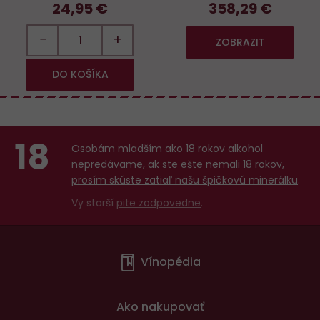
24,95 €
358,29 €
−
+
ZOBRAZIT
DO KOŠÍKA
18
Osobám mladším ako 18 rokov alkohol
nepredávame, ak ste ešte nemali 18 rokov,
prosím skúste zatiaľ našu špičkovú minerálku
.
Vy starší
pite zodpovedne
.
Menu
Vínopédia
v
patičce
Ako nakupovať