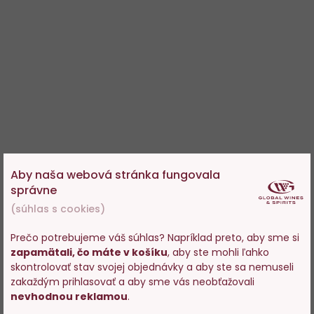
Aby naša webová stránka fungovala
správne
(súhlas s cookies)
Prečo potrebujeme váš súhlas? Napríklad preto, aby sme si
zapamätali, čo máte v košíku
, aby ste mohli ľahko
Vstupujete na stránky s
skontrolovať stav svojej objednávky a aby ste sa nemuseli
predajom alkoholu. Prosím
zakaždým prihlasovať a aby sme vás neobťažovali
potvrďte, že Vám už bolo 18
nevhodnou reklamou
.
rokov.