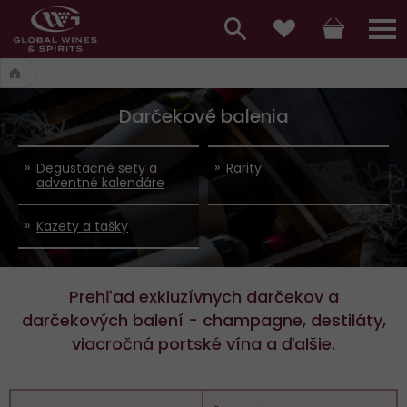
Hlavní
menu,
Vyhledávání
Košík
Přihláš
Obľúbené
košík,
a
hlavní
Darčekové balenia
vyhledávání,
menu
přihlášení
Degustačné sety a
Rarity
adventné kalendáre
Kazety a tašky
Prehľad exkluzívnych darčekov a
darčekových balení - champagne, destiláty,
viacročná portské vína a ďalšie.