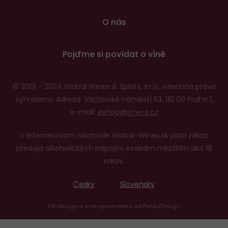
O nás
Pojďme si povídat o víně
© 2001 - 2024 Global Wines & Spirits, s.r.o., všechna práva
vyhrazena. Adresa: Václavské náměstí 53, 110 00 Praha 1,
e-mail:
eshop@g-w-s.cz
V internetovom obchode Global-Wines.sk platí zákaz
predaja alkoholických nápojov osobám mladším ako 18
rokov.
Česky
Slovensky
UX design
a
e-shop na mieru
od
PeckaDesign