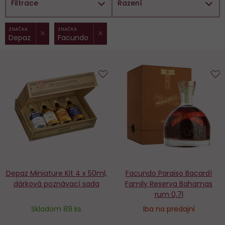
Filtrace
Řazení
ZRUŠIT FILTR
ZRUŠIT FILTR
Vybrané
ZNAČKA
ZNAČKA
Depaz
Facundo
filtry:
Do
D
obľúbených
o
Depaz Miniature Kit 4 x 50ml,
Facundo Paraiso Bacardí
dárková poznávací sada
Family Reserva Bahamas
rum 0,7l
Skladom 89 ks
Iba na predajni