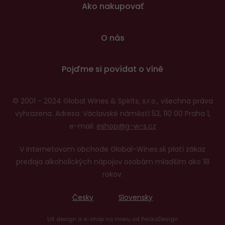
Ako nakupovať
O nás
Pojďme si povídat o víně
© 2001 - 2024 Global Wines & Spirits, s.r.o., všechna práva
vyhrazena. Adresa: Václavské náměstí 53, 110 00 Praha 1,
e-mail:
eshop@g-w-s.cz
V internetovom obchode Global-Wines.sk platí zákaz
predaja alkoholických nápojov osobám mladším ako 18
rokov.
Česky
Slovensky
UX design
a
e-shop na mieru
od
PeckaDesign