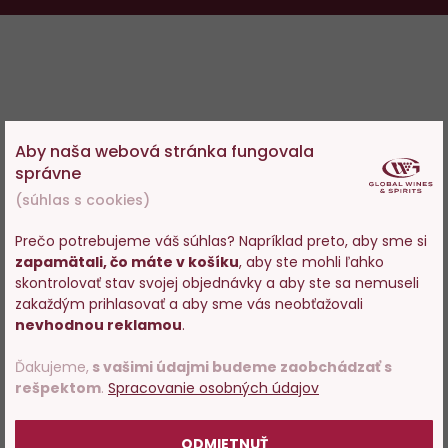
Aby naša webová stránka fungovala
správne
(súhlas s cookies)
Prečo potrebujeme váš súhlas? Napríklad preto, aby sme si
zapamätali, čo máte v košíku
, aby ste mohli ľahko
Vstupujete na stránky s
skontrolovať stav svojej objednávky a aby ste sa nemuseli
predajom alkoholu. Prosím
zakaždým prihlasovať a aby sme vás neobťažovali
potvrďte, že Vám už bolo 18
nevhodnou reklamou
.
rokov.
Ďakujeme,
s vašimi údajmi budeme zaobchádzať s
rešpektom
.
Spracovanie osobných údajov
POTVRDZUJEM
ODMIETNUŤ