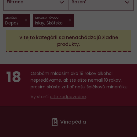
Filtrace
Řazení
ZRUŠIT FILTR
ZRUŠIT FILTR
Vybrané
ZNAČKA
KRAJINA PÔVODU
Depaz
Islay, Škótsko
filtry:
V tejto kategórii sa nenachádzajú žiadne
produkty.
18
Osobám mladším ako 18 rokov alkohol
nepredávame, ak ste ešte nemali 18 rokov,
prosím skúste zatiaľ našu špičkovú minerálku
.
Vy starší
pite zodpovedne
.
Menu
Vínopédia
v
patičce