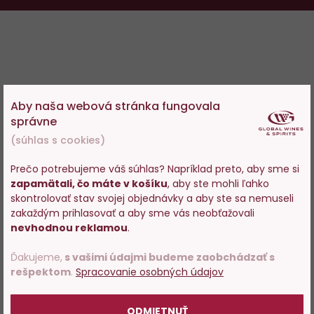
Aby naša webová stránka fungovala
správne
(súhlas s cookies)
Prečo potrebujeme váš súhlas? Napríklad preto, aby sme si
zapamätali, čo máte v košíku
, aby ste mohli ľahko
Vstupujete na stránky s
skontrolovať stav svojej objednávky a aby ste sa nemuseli
predajom alkoholu. Prosím
zakaždým prihlasovať a aby sme vás neobťažovali
potvrďte, že Vám už bolo 18
nevhodnou reklamou
.
rokov.
Ďakujeme,
s vašimi údajmi budeme zaobchádzať s
rešpektom
.
Spracovanie osobných údajov
POTVRDZUJEM
ODMIETNUŤ