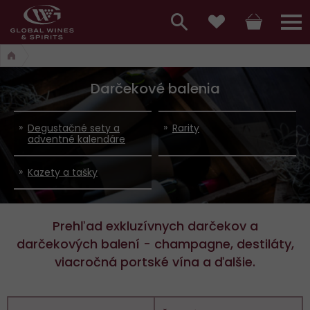
Hlavní
menu,
Vyhledávání
Košík
Přihláš
Obľúbené
košík,
a
hlavní
Darčekové balenia
vyhledávání,
menu
přihlášení
Degustačné sety a
Rarity
adventné kalendáre
Kazety a tašky
Prehľad exkluzívnych darčekov a
darčekových balení - champagne, destiláty,
viacročná portské vína a ďalšie.