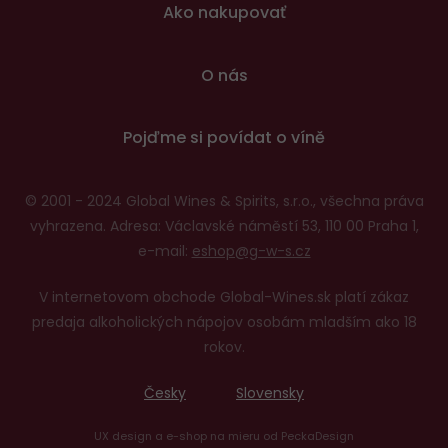
Ako nakupovať
O nás
Pojďme si povídat o víně
© 2001 - 2024 Global Wines & Spirits, s.r.o., všechna práva
vyhrazena. Adresa: Václavské náměstí 53, 110 00 Praha 1,
e-mail:
eshop@g-w-s.cz
V internetovom obchode Global-Wines.sk platí zákaz
predaja alkoholických nápojov osobám mladším ako 18
rokov.
Česky
Slovensky
UX design
a
e-shop na mieru
od
PeckaDesign