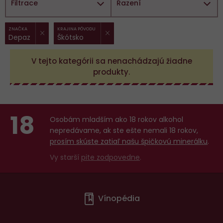
Filtrace
Řazení
ZRUŠIT FILTR
ZRUŠIT FILTR
Vybrané
ZNAČKA
KRAJINA PÔVODU
Depaz
Škótsko
filtry:
V tejto kategórii sa nenachádzajú žiadne
produkty.
18
Osobám mladším ako 18 rokov alkohol
nepredávame, ak ste ešte nemali 18 rokov,
prosím skúste zatiaľ našu špičkovú minerálku
.
Vy starší
pite zodpovedne
.
Menu
Vínopédia
v
patičce