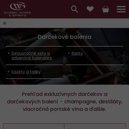
Hlavní
menu,
Vyhledávání
Košík
Přihláš
Obľúbené
košík,
a
hlavní
Darčekové balenia
vyhledávání,
menu
přihlášení
Degustačné sety a
Rarity
adventné kalendáre
Kazety a tašky
Prehľad exkluzívnych darčekov a
darčekových balení - champagne, destiláty,
viacročná portské vína a ďalšie.