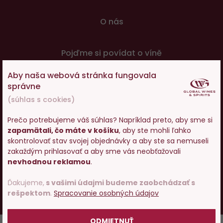
O nás
Pojďme si povídat o víně
Aby naša webová stránka fungovala
© 2001 - 2024 Global Wines & Spirits, s.r.o., všechna práva
správne
vyhrazena. Adresa: Václavské náměstí 53, 110 00 Praha 1,
(súhlas s cookies)
e-mail:
eshop@g-w-s.cz
Prečo potrebujeme váš súhlas? Napríklad preto, aby sme si
zapamätali, čo máte v košíku
, aby ste mohli ľahko
V internetovom obchode Global-Wines.sk platí zákaz
Vstupujete na stránky s
skontrolovať stav svojej objednávky a aby ste sa nemuseli
predaja alkoholických nápojov osobám mladším ako 18
predajom alkoholu. Prosím
zakaždým prihlasovať a aby sme vás neobťažovali
rokov.
potvrďte, že Vám už bolo 18
nevhodnou reklamou
.
rokov.
Česky
Slovensky
Ďakujeme,
s vašimi údajmi budeme zaobchádzať s
rešpektom
.
Spracovanie osobných údajov
UX design
a
e-shop na mieru
od
PeckaDesign
POTVRDZUJEM
ODMIETNUŤ