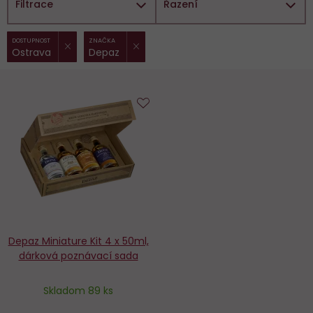
Filtrace
Řazení
ZRUŠIT FILTR
ZRUŠIT FILTR
Vybrané
DOSTUPNOST
ZNAČKA
Ostrava
Depaz
filtry:
Do
obľúbených
Depaz Miniature Kit 4 x 50ml,
dárková poznávací sada
Skladom 89 ks