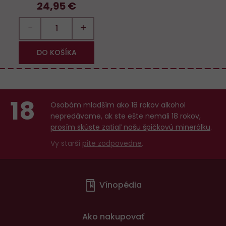
24,95 €
−
+
DO KOŠÍKA
18
Osobám mladším ako 18 rokov alkohol
nepredávame, ak ste ešte nemali 18 rokov,
prosím skúste zatiaľ našu špičkovú minerálku
.
Vy starší
pite zodpovedne
.
Menu
Vínopédia
v
patičce
Ako nakupovať