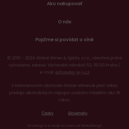
Ako nakupovať
O nás
Pojďme si povídat o víně
© 2001 - 2024 Global Wines & Spirits, s.r.o., všechna práva
vyhrazena. Adresa: Václavské náměstí 53, 110 00 Praha 1,
e-mail:
eshop@g-w-s.cz
V internetovom obchode Global-Wines.sk platí zákaz
predaja alkoholických nápojov osobám mladším ako 18
rokov.
Česky
Slovensky
UX design
a
e-shop na mieru
od
PeckaDesign