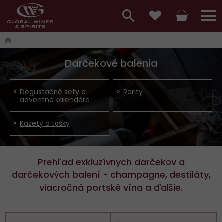
Hlavní
menu,
Vyhledávání
Košík
Přihláš
Obľúbené
košík,
a
hlavní
Darčekové balenia
vyhledávání,
menu
přihlášení
Degustačné sety a
Rarity
adventné kalendáre
Kazety a tašky
Prehľad exkluzívnych darčekov a
darčekových balení - champagne, destiláty,
viacročná portské vína a ďalšie.