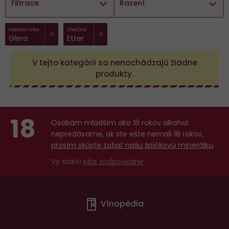
Filtrace
Řazení
ZRUŠIT FILTR
ZRUŠIT FILTR
Vybrané
ODRODA VÍNA
ZNAČKA
Glera
Etter
filtry:
V tejto kategórii sa nenachádzajú žiadne
produkty.
18
Osobám mladším ako 18 rokov alkohol
nepredávame, ak ste ešte nemali 18 rokov,
prosím skúste zatiaľ našu špičkovú minerálku
.
Vy starší
pite zodpovedne
.
Menu
Vínopédia
v
patičce