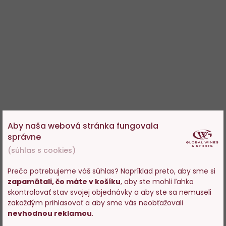
Aby naša webová stránka fungovala
správne
(súhlas s cookies)
Prečo potrebujeme váš súhlas? Napríklad preto, aby sme si
zapamätali, čo máte v košíku
, aby ste mohli ľahko
Vstupujete na stránky s
skontrolovať stav svojej objednávky a aby ste sa nemuseli
predajom alkoholu. Prosím
zakaždým prihlasovať a aby sme vás neobťažovali
potvrďte, že Vám už bolo 18
nevhodnou reklamou
.
rokov.