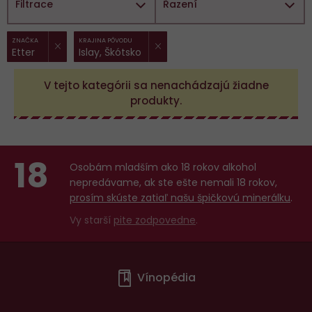
Filtrace
Řazení
ZRUŠIT FILTR
ZRUŠIT FILTR
Vybrané
ZNAČKA
KRAJINA PÔVODU
Etter
Islay, Škótsko
filtry:
V tejto kategórii sa nenachádzajú žiadne
produkty.
18
Osobám mladším ako 18 rokov alkohol
nepredávame, ak ste ešte nemali 18 rokov,
prosím skúste zatiaľ našu špičkovú minerálku
.
Vy starší
pite zodpovedne
.
Menu
Vínopédia
v
patičce