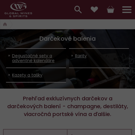
Hlavní
menu,
Vyhledávání
Košík
Přihláš
Obľúbené
košík,
a
hlavní
Darčekové balenia
vyhledávání,
menu
přihlášení
Degustačné sety a
Rarity
adventné kalendáre
Kazety a tašky
Prehľad exkluzívnych darčekov a
darčekových balení - champagne, destiláty,
viacročná portské vína a ďalšie.