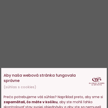
Aby naša webová stránka fungovala
správne
(súhlas s cookies)
Prečo potrebujeme váš súhlas? Napríklad preto, aby sme si
zapamätali, čo máte v košíku
, aby ste mohli ľahko
Vstupujete na stránky s
skontrolovať stav svojej objednávky a aby ste sa nemuseli