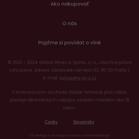
Ako nakupovať
O nás
Pojďme si povídat o víně
© 2001 - 2024 Global Wines & Spirits, s.r.o., všechna práva
vyhrazena. Adresa: Václavské náměstí 53, 110 00 Praha 1,
e-mail:
eshop@g-w-s.cz
V internetovom obchode Global-Wines.sk platí zákaz
predaja alkoholických nápojov osobám mladším ako 18
rokov.
Česky
Slovensky
UX design
a
e-shop na mieru
od
PeckaDesign