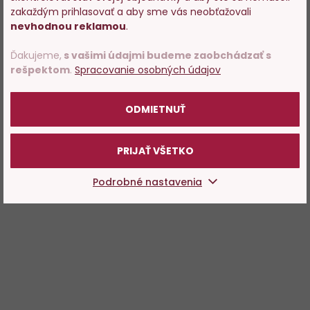
predajom alkoholu. Prosím
zakaždým prihlasovať a aby sme vás neobťažovali
potvrďte, že Vám už bolo 18
nevhodnou reklamou
.
rokov.
Ďakujeme,
s vašimi údajmi budeme zaobchádzať s
rešpektom
.
Spracovanie osobných údajov
POTVRDZUJEM
ODMIETNUŤ
PRIJAŤ VŠETKO
Podrobné nastavenia