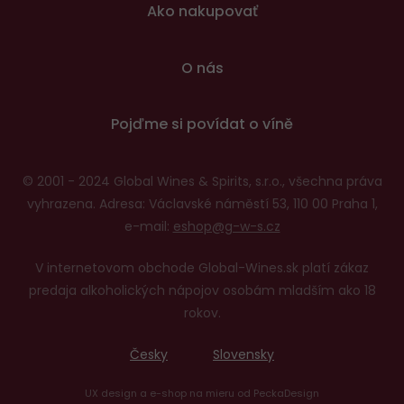
Ako nakupovať
O nás
Pojďme si povídat o víně
© 2001 - 2024 Global Wines & Spirits, s.r.o., všechna práva
vyhrazena. Adresa: Václavské náměstí 53, 110 00 Praha 1,
e-mail:
eshop@g-w-s.cz
V internetovom obchode Global-Wines.sk platí zákaz
predaja alkoholických nápojov osobám mladším ako 18
rokov.
Česky
Slovensky
UX design
a
e-shop na mieru
od
PeckaDesign