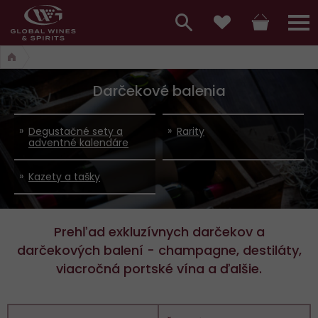
Hlavní
menu,
Vyhledávání
Košík
Přihláš
Obľúbené
košík,
a
hlavní
Darčekové balenia
vyhledávání,
menu
přihlášení
Degustačné sety a
Rarity
adventné kalendáre
Kazety a tašky
Prehľad exkluzívnych darčekov a
darčekových balení - champagne, destiláty,
viacročná portské vína a ďalšie.