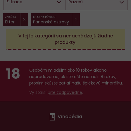
Filtrace
Řazení
ZRUŠIT FILTR
ZRUŠIT FILTR
Vybrané
ZNAČKA
KRAJINA PÔVODU
Etter
Panenské ostrovy
filtry:
V tejto kategórii sa nenachádzajú žiadne
produkty.
18
Osobám mladším ako 18 rokov alkohol
nepredávame, ak ste ešte nemali 18 rokov,
prosím skúste zatiaľ našu špičkovú minerálku
.
Vy starší
pite zodpovedne
.
Menu
Vínopédia
v
patičce