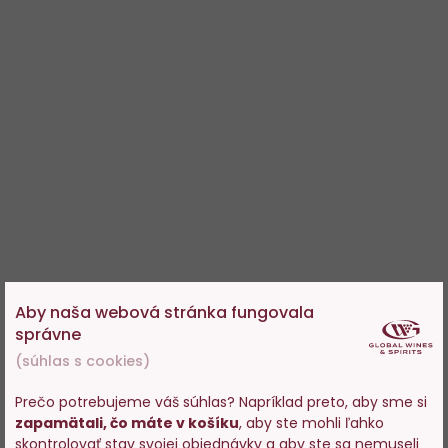
Aby naša webová stránka fungovala
správne
(súhlas s cookies)
Prečo potrebujeme váš súhlas? Napríklad preto, aby sme si
zapamätali, čo máte v košíku
, aby ste mohli ľahko
Vstupujete na stránky s
skontrolovať stav svojej objednávky a aby ste sa nemuseli