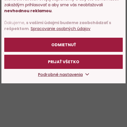
predajom alkoholu. Prosím
zakaždým prihlasovať a aby sme vás neobťažovali
potvrďte, že Vám už bolo 18
nevhodnou reklamou
.
rokov.
Ďakujeme,
s vašimi údajmi budeme zaobchádzať s
rešpektom
.
Spracovanie osobných údajov
POTVRDZUJEM
ODMIETNUŤ
PRIJAŤ VŠETKO
Podrobné nastavenia