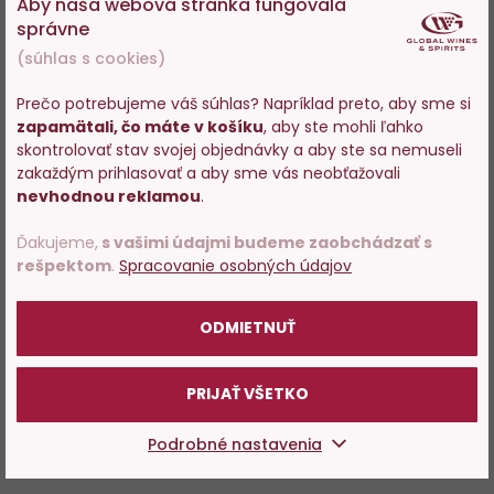
Aby naša webová stránka fungovala
správne
(súhlas s cookies)
Prečo potrebujeme váš súhlas? Napríklad preto, aby sme si
zapamätali, čo máte v košíku
, aby ste mohli ľahko
Vstupujete na stránky s
skontrolovať stav svojej objednávky a aby ste sa nemuseli
predajom alkoholu. Prosím
zakaždým prihlasovať a aby sme vás neobťažovali
potvrďte, že Vám už bolo 18
nevhodnou reklamou
.
rokov.
Ďakujeme,
s vašimi údajmi budeme zaobchádzať s
rešpektom
.
Spracovanie osobných údajov
POTVRDZUJEM
ODMIETNUŤ
PRIJAŤ VŠETKO
Podrobné nastavenia