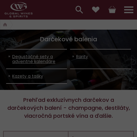
Hlavní
menu,
Vyhledávání
Košík
Přihláš
Obľúbené
košík,
a
hlavní
Darčekové balenia
vyhledávání,
menu
přihlášení
Degustačné sety a
Rarity
adventné kalendáre
Kazety a tašky
Prehľad exkluzívnych darčekov a
darčekových balení - champagne, destiláty,
viacročná portské vína a ďalšie.