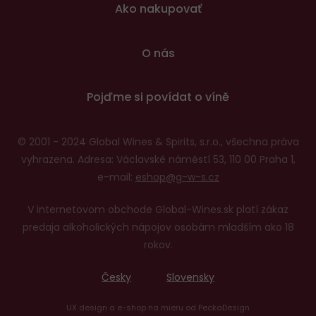
Ako nakupovať
O nás
Pojďme si povídat o víně
© 2001 - 2024 Global Wines & Spirits, s.r.o., všechna práva
vyhrazena. Adresa: Václavské náměstí 53, 110 00 Praha 1,
e-mail:
eshop@g-w-s.cz
V internetovom obchode Global-Wines.sk platí zákaz
predaja alkoholických nápojov osobám mladším ako 18
rokov.
Česky
Slovensky
UX design
a
e-shop na mieru
od
PeckaDesign