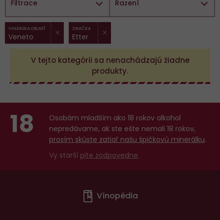
Filtrace
Řazení
ZRUŠIT FILTR
ZRUŠIT FILTR
Vybrané
VINÁRSKA OBLASŤ
ZNAČKA
Veneto
Etter
filtry:
V tejto kategórii sa nenachádzajú žiadne
produkty.
18
Osobám mladším ako 18 rokov alkohol
nepredávame, ak ste ešte nemali 18 rokov,
prosím skúste zatiaľ našu špičkovú minerálku
.
Vy starší
pite zodpovedne
.
Menu
Vínopédia
v
patičce