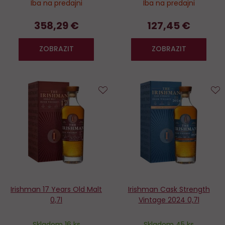
Iba na predajni
Iba na predajni
358,29 €
127,45 €
ZOBRAZIT
ZOBRAZIT
Do
D
obľúbených
o
Irishman 17 Years Old Malt
Irishman Cask Strength
0,7l
Vintage 2024 0,7l
Skladom 16 ks
Skladom 45 ks