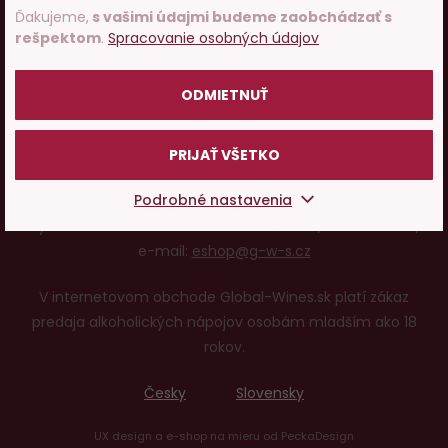
Ako nakupovať
Ďakujeme,
s vašimi údajmi budeme zaobchádzať s
rešpektom
.
Spracovanie osobných údajov
POTVRDZUJEM
O nás
ODMIETNUŤ
Pojďme si povídat o víně
PRIJAŤ VŠETKO
Podrobné nastavenia
© 2001 - 2024 Global Wines & Spirits, s.r.o., všechna práva
vyhrazena. Adresa: Václavské náměstí 53, 110 00 Praha 1,
e-mail:
eshop@g-w-s.cz
V internetovom obchode Global-Wines.sk platí zákaz
predaja alkoholických nápojov osobám mladším ako 18
rokov.
Česky
Slovensky
UX design
a
e-shop na mieru
od
PeckaDesign