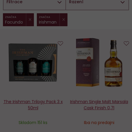
Filtrace
Řazení
ZRUŠIT FILTR
ZRUŠIT FILTR
Vybrané
ZNAČKA
ZNAČKA
Facundo
Irishman
filtry:
Do
D
obľúbených
o
The Irishman Trilogy Pack 3 x
Irishman Single Malt Marsala
50ml
Cask Finish 0,7l
Skladom 151 ks
Iba na predajni