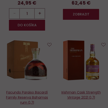
24,95 €
62,45 €
−
+
ZOBRAZIT
DO KOŠÍKA
Do
D
obľúbených
o
Facundo Paraiso Bacardí
Irishman Cask Strength
Family Reserva Bahamas
Vintage 2021 0,7l
rum 0,7l