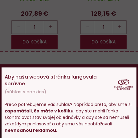
207,89 €
128,15 €
−
+
−
+
DO KOŠÍKA
DO KOŠÍKA
18
Osobám mladším ako 18 rokov alkohol
Aby naša webová stránka fungovala
nepredávame, ak ste ešte nemali 18 rokov,
správne
prosím skúste zatiaľ našu špičkovú minerálku
.
(súhlas s cookies)
Vy starší
pite zodpovedne
.
Prečo potrebujeme váš súhlas? Napríklad preto, aby sme si
Menu
zapamätali, čo máte v košíku
, aby ste mohli ľahko
Vstupujete na stránky s
skontrolovať stav svojej objednávky a aby ste sa nemuseli
predajom alkoholu. Prosím
Vínopédia
v
zakaždým prihlasovať a aby sme vás neobťažovali
potvrďte, že Vám už bolo 18
nevhodnou reklamou
.
patičce
rokov.