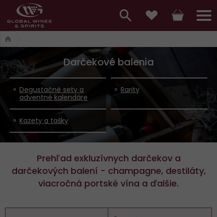
Hlavní
menu,
Vyhledávání
Košík
Přihláš
Obľúbené
košík,
a
hlavní
Darčekové balenia
vyhledávání,
menu
přihlášení
Degustačné sety a
Rarity
adventné kalendáre
Kazety a tašky
Prehľad exkluzívnych darčekov a
darčekových balení - champagne, destiláty,
viacročná portské vína a ďalšie.