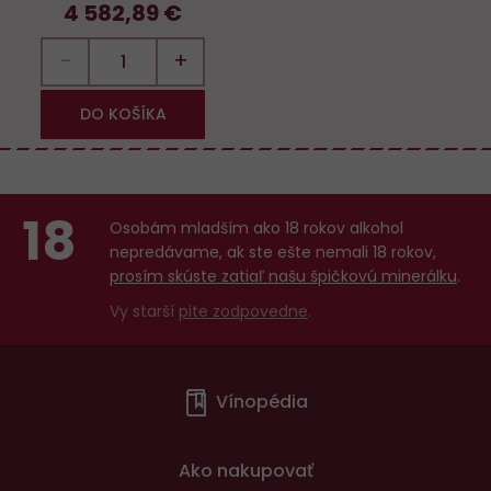
4 582,89 €
−
+
DO KOŠÍKA
18
Osobám mladším ako 18 rokov alkohol
nepredávame, ak ste ešte nemali 18 rokov,
prosím skúste zatiaľ našu špičkovú minerálku
.
Vy starší
pite zodpovedne
.
Menu
Vínopédia
v
patičce
Ako nakupovať