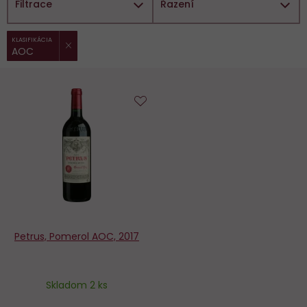
Filtrace
Řazení
ZRUŠIT FILTR
Vybrané
KLASIFIKÁCIA
AOC
filtry:
Do
obľúbených
Petrus, Pomerol AOC, 2017
Skladom 2 ks