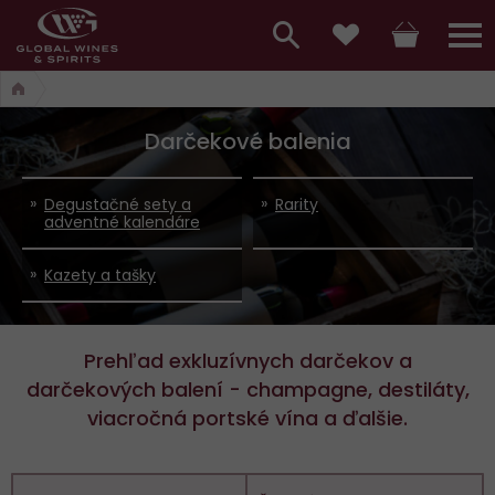
Hlavní
menu,
Vyhledávání
Košík
Přihláš
Obľúbené
košík,
a
hlavní
Darčekové balenia
vyhledávání,
menu
přihlášení
Degustačné sety a
Rarity
adventné kalendáre
Kazety a tašky
Prehľad exkluzívnych darčekov a
darčekových balení - champagne, destiláty,
viacročná portské vína a ďalšie.