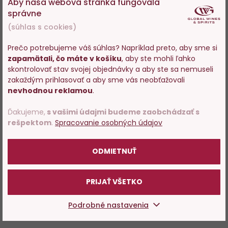
Aby naša webová stránka fungovala
správne
(súhlas s cookies)
Prečo potrebujeme váš súhlas? Napríklad preto, aby sme si
zapamätali, čo máte v košíku
, aby ste mohli ľahko
Vstupujete na stránky s
skontrolovať stav svojej objednávky a aby ste sa nemuseli
predajom alkoholu. Prosím
zakaždým prihlasovať a aby sme vás neobťažovali
potvrďte, že Vám už bolo 18
nevhodnou reklamou
.
rokov.
Ďakujeme,
s vašimi údajmi budeme zaobchádzať s
rešpektom
.
Spracovanie osobných údajov
POTVRDZUJEM
ODMIETNUŤ
PRIJAŤ VŠETKO
Podrobné nastavenia