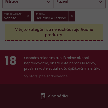
Filtrace
Řazení
ZRUŠIT FILTR
ZRUŠIT FILTR
Vybrané
VINÁRSKA OBLASŤ
ZNAČKA
Veneto
Gauthier &Tsarine
filtry:
V tejto kategórii sa nenachádzajú žiadne
produkty.
18
Osobám mladším ako 18 rokov alkohol
nepredávame, ak ste ešte nemali 18 rokov,
prosím skúste zatiaľ našu špičkovú minerálku
.
Vy starší
pite zodpovedne
.
Menu
Vínopédia
v
patičce