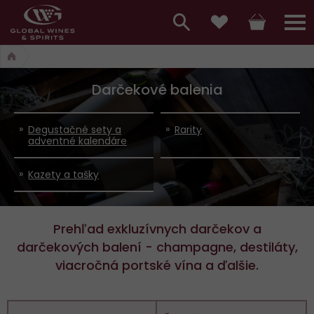
Hlavní
menu,
Vyhledávání
Košík
Přihláš
Obľúbené
košík,
a
hlavní
Darčekové balenia
vyhledávání,
menu
přihlášení
Degustačné sety a
Rarity
adventné kalendáre
Kazety a tašky
Prehľad exkluzívnych darčekov a
darčekových balení - champagne, destiláty,
viacročná portské vína a ďalšie.