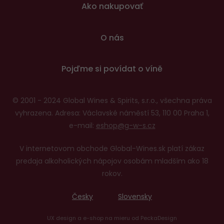
Ako nakupovať
O nás
Pojďme si povídat o víně
© 2001 - 2024 Global Wines & Spirits, s.r.o., všechna práva
vyhrazena. Adresa: Václavské náměstí 53, 110 00 Praha 1,
e-mail:
eshop@g-w-s.cz
V internetovom obchode Global-Wines.sk platí zákaz
predaja alkoholických nápojov osobám mladším ako 18
rokov.
Česky
Slovensky
UX design
a
e-shop na mieru
od
PeckaDesign