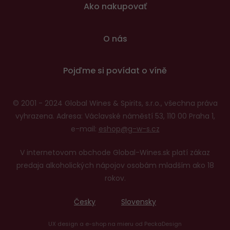
Ako nakupovať
O nás
Pojďme si povídat o víně
© 2001 - 2024 Global Wines & Spirits, s.r.o., všechna práva
vyhrazena. Adresa: Václavské náměstí 53, 110 00 Praha 1,
e-mail:
eshop@g-w-s.cz
V internetovom obchode Global-Wines.sk platí zákaz
predaja alkoholických nápojov osobám mladším ako 18
rokov.
Česky
Slovensky
UX design
a
e-shop na mieru
od
PeckaDesign