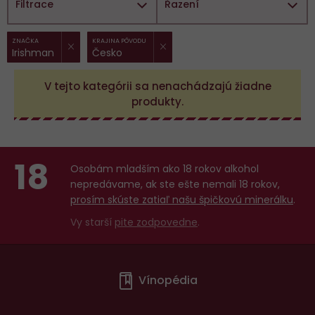
Filtrace
Řazení
ZRUŠIT FILTR
ZRUŠIT FILTR
Vybrané
ZNAČKA
KRAJINA PÔVODU
Irishman
Česko
filtry:
V tejto kategórii sa nenachádzajú žiadne
produkty.
18
Osobám mladším ako 18 rokov alkohol
nepredávame, ak ste ešte nemali 18 rokov,
prosím skúste zatiaľ našu špičkovú minerálku
.
Vy starší
pite zodpovedne
.
Menu
Vínopédia
v
patičce