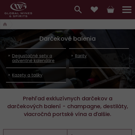
Hlavní
menu,
Vyhledávání
Košík
Přihláš
Obľúbené
košík,
a
hlavní
Darčekové balenia
vyhledávání,
menu
přihlášení
Degustačné sety a
Rarity
adventné kalendáre
Kazety a tašky
Prehľad exkluzívnych darčekov a
darčekových balení - champagne, destiláty,
viacročná portské vína a ďalšie.