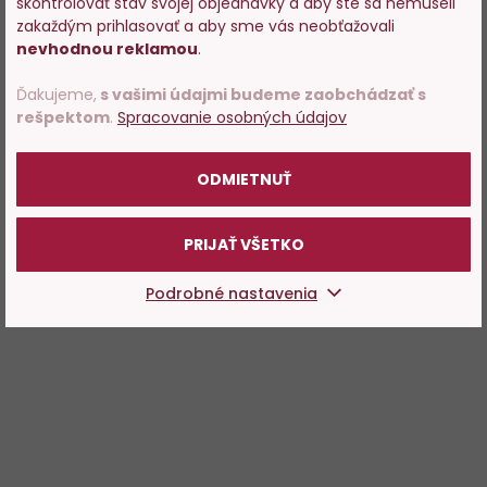
skontrolovať stav svojej objednávky a aby ste sa nemuseli
predajom alkoholu. Prosím
zakaždým prihlasovať a aby sme vás neobťažovali
potvrďte, že Vám už bolo 18
nevhodnou reklamou
.
rokov.
Ďakujeme,
s vašimi údajmi budeme zaobchádzať s
rešpektom
.
Spracovanie osobných údajov
POTVRDZUJEM
ODMIETNUŤ
PRIJAŤ VŠETKO
Podrobné nastavenia