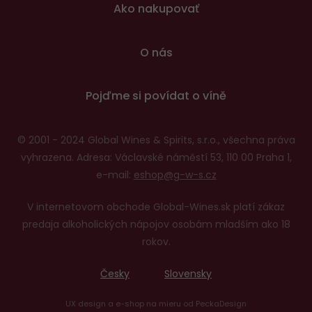
Ako nakupovať
O nás
Pojďme si povídat o víně
© 2001 - 2024 Global Wines & Spirits, s.r.o., všechna práva
vyhrazena. Adresa: Václavské náměstí 53, 110 00 Praha 1,
e-mail:
eshop@g-w-s.cz
V internetovom obchode Global-Wines.sk platí zákaz
predaja alkoholických nápojov osobám mladším ako 18
rokov.
Česky
Slovensky
UX design
a
e-shop na mieru
od
PeckaDesign