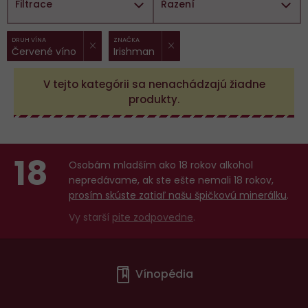
Filtrace
Řazení
ZRUŠIT FILTR
ZRUŠIT FILTR
Vybrané
DRUH VÍNA
ZNAČKA
Červené víno
Irishman
filtry:
V tejto kategórii sa nenachádzajú žiadne
produkty.
18
Osobám mladším ako 18 rokov alkohol
nepredávame, ak ste ešte nemali 18 rokov,
prosím skúste zatiaľ našu špičkovú minerálku
.
Vy starší
pite zodpovedne
.
Menu
Vínopédia
v
patičce