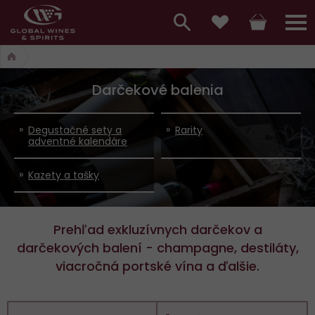
Hlavní
menu,
Vyhledávání
Košík
Přihláš
Obľúbené
košík,
a
hlavní
Darčekové balenia
vyhledávání,
menu
přihlášení
Degustačné sety a
Rarity
adventné kalendáre
Kazety a tašky
Prehľad exkluzívnych darčekov a
darčekových balení - champagne, destiláty,
viacročná portské vína a ďalšie.