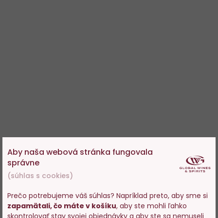
Aby naša webová stránka fungovala
správne
(súhlas s cookies)
Prečo potrebujeme váš súhlas? Napríklad preto, aby sme si
zapamätali, čo máte v košíku
, aby ste mohli ľahko
Vstupujete na stránky s
skontrolovať stav svojej objednávky a aby ste sa nemuseli