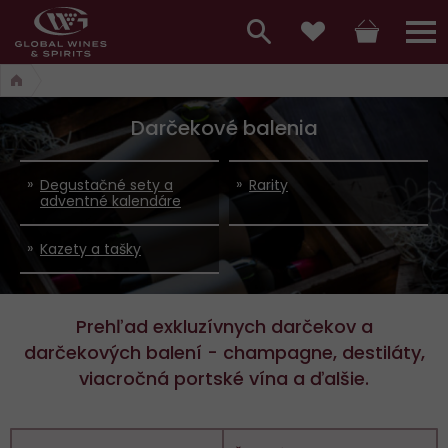
Hlavní
menu,
Vyhledávání
Košík
Přihláš
Obľúbené
košík,
a
hlavní
Darčekové balenia
vyhledávání,
menu
přihlášení
Degustačné sety a
Rarity
adventné kalendáre
Kazety a tašky
Prehľad exkluzívnych darčekov a
darčekových balení - champagne, destiláty,
viacročná portské vína a ďalšie.