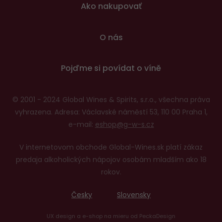
Ako nakupovať
O nás
Pojďme si povídat o víně
© 2001 - 2024 Global Wines & Spirits, s.r.o., všechna práva
vyhrazena. Adresa: Václavské náměstí 53, 110 00 Praha 1,
e-mail:
eshop@g-w-s.cz
V internetovom obchode Global-Wines.sk platí zákaz
predaja alkoholických nápojov osobám mladším ako 18
rokov.
Česky
Slovensky
UX design
a
e-shop na mieru
od
PeckaDesign