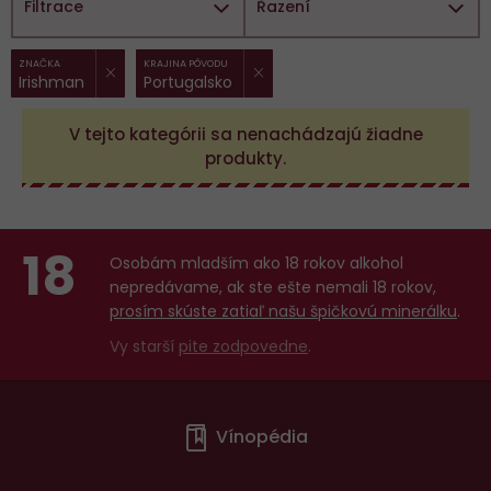
Filtrace
Řazení
ZRUŠIT FILTR
ZRUŠIT FILTR
Vybrané
ZNAČKA
KRAJINA PÔVODU
Irishman
Portugalsko
filtry:
V tejto kategórii sa nenachádzajú žiadne
produkty.
18
Osobám mladším ako 18 rokov alkohol
nepredávame, ak ste ešte nemali 18 rokov,
prosím skúste zatiaľ našu špičkovú minerálku
.
Vy starší
pite zodpovedne
.
Menu
Vínopédia
v
patičce