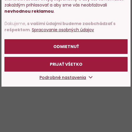
predajom alkoholu. Prosím
zakaždým prihlasovať a aby sme vás neobťažovali
potvrďte, že Vám už bolo 18
nevhodnou reklamou
.
rokov.
Ďakujeme,
s vašimi údajmi budeme zaobchádzať s
rešpektom
.
Spracovanie osobných údajov
POTVRDZUJEM
ODMIETNUŤ
PRIJAŤ VŠETKO
Podrobné nastavenia