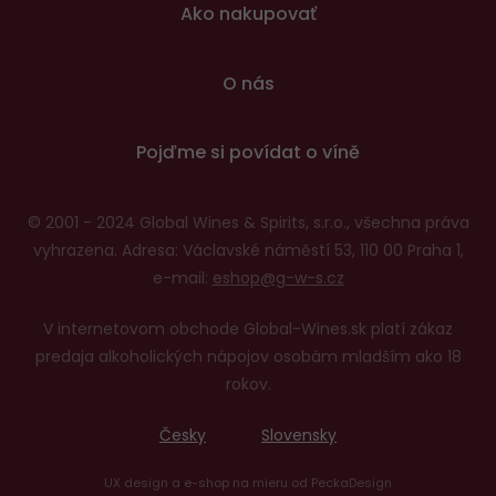
Ako nakupovať
O nás
Pojďme si povídat o víně
© 2001 - 2024 Global Wines & Spirits, s.r.o., všechna práva
vyhrazena. Adresa: Václavské náměstí 53, 110 00 Praha 1,
e-mail:
eshop@g-w-s.cz
V internetovom obchode Global-Wines.sk platí zákaz
predaja alkoholických nápojov osobám mladším ako 18
rokov.
Česky
Slovensky
UX design
a
e-shop na mieru
od
PeckaDesign