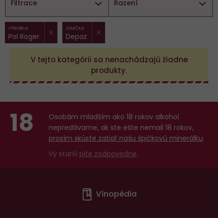
Filtrace
Řazení
ZRUŠIT FILTR
ZRUŠIT FILTR
Vybrané
VÝROBCA
ZNAČKA
Pol Roger
Depaz
filtry:
V tejto kategórii sa nenachádzajú žiadne
produkty.
18
Osobám mladším ako 18 rokov alkohol
nepredávame, ak ste ešte nemali 18 rokov,
prosím skúste zatiaľ našu špičkovú minerálku
.
Vy starší
pite zodpovedne
.
Menu
Vínopédia
v
patičce