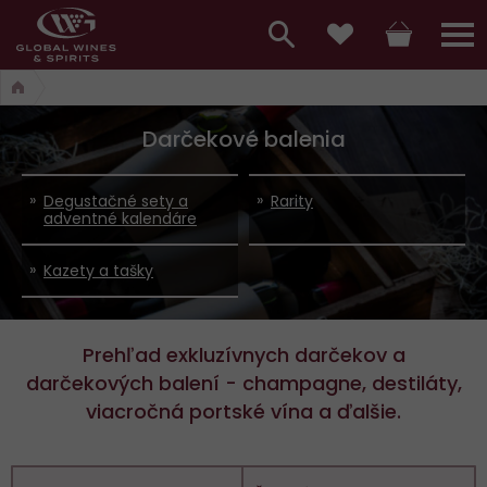
Hlavní
menu,
Vyhledávání
Košík
Přihláš
Obľúbené
košík,
a
hlavní
Darčekové balenia
vyhledávání,
menu
přihlášení
Degustačné sety a
Rarity
adventné kalendáre
Kazety a tašky
Prehľad exkluzívnych darčekov a
darčekových balení - champagne, destiláty,
viacročná portské vína a ďalšie.