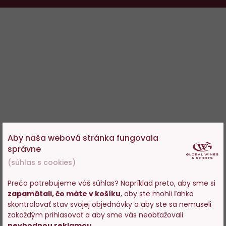
Aby naša webová stránka fungovala
správne
(súhlas s cookies)
Prečo potrebujeme váš súhlas? Napríklad preto, aby sme si
zapamätali, čo máte v košíku
, aby ste mohli ľahko
Vstupujete na stránky s
skontrolovať stav svojej objednávky a aby ste sa nemuseli
predajom alkoholu. Prosím
zakaždým prihlasovať a aby sme vás neobťažovali
potvrďte, že Vám už bolo 18
nevhodnou reklamou
.