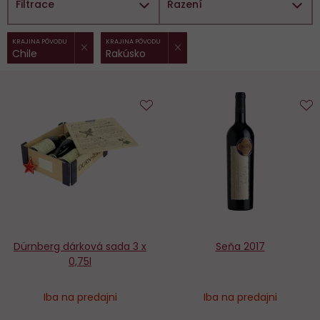
Filtrace
Řazení
ZRUŠIT FILTR
ZRUŠIT FILTR
Vybrané
KRAJINA PÔVODU
KRAJINA PÔVODU
Chile
Rakúsko
filtry:
Do
D
obľúbených
o
Dürnberg dárková sada 3 x
Seňa 2017
0,75l
Iba na predajni
Iba na predajni