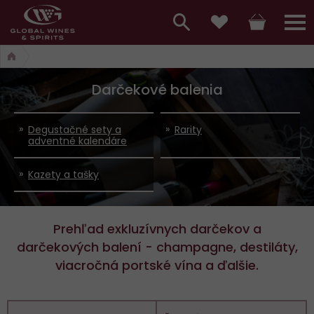
Hlavní
menu,
Vyhledávání
Košík
Přihláš
Obľúbené
košík,
a
hlavní
Darčekové balenia
vyhledávání,
menu
přihlášení
Degustačné sety a
Rarity
adventné kalendáre
Kazety a tašky
Prehľad exkluzívnych darčekov a
darčekových balení - champagne, destiláty,
viacročná portské vína a ďalšie.