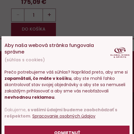
175,09 €
−
+
DO KOŠÍKA
Aby naša webová stránka fungovala
správne
18
(súhlas s cookies)
Osobám mladším ako 18 rokov alkohol
nepredávame, ak ste ešte nemali 18 rokov,
Prečo potrebujeme váš súhlas? Napríklad preto, aby sme si
prosím skúste zatiaľ našu špičkovú minerálku
.
zapamätali, čo máte v košíku
, aby ste mohli ľahko
Vstupujete na stránky s
Vy starší
pite zodpovedne
.
skontrolovať stav svojej objednávky a aby ste sa nemuseli
predajom alkoholu. Prosím
zakaždým prihlasovať a aby sme vás neobťažovali
potvrďte, že Vám už bolo 18
Menu
nevhodnou reklamou
.
rokov.
Vínopédia
v
Ďakujeme,
s vašimi údajmi budeme zaobchádzať s
rešpektom
.
Spracovanie osobných údajov
patičce
POTVRDZUJEM
Ako nakupovať
ODMIETNUŤ