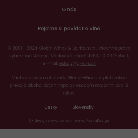
O nás
Pojďme si povídat o víně
© 2001 - 2024 Global Wines & Spirits, s.r.o., všechna práva
vyhrazena. Adresa: Václavské náměstí 53, 110 00 Praha 1,
e-mail:
eshop@g-w-s.cz
V internetovom obchode Global-Wines.sk platí zákaz
predaja alkoholických nápojov osobám mladším ako 18
rokov.
Česky
Slovensky
UX design
a
e-shop na mieru
od
PeckaDesign