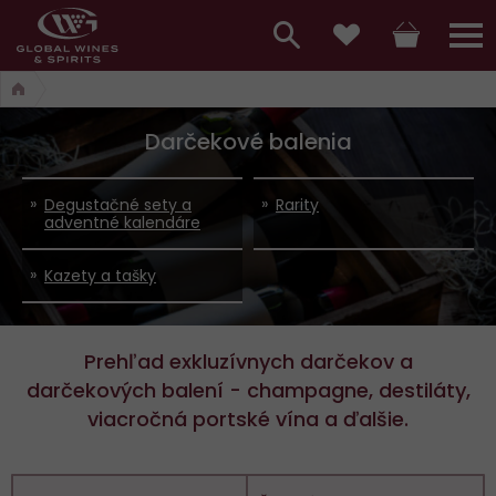
Hlavní
menu,
Vyhledávání
Košík
Přihláš
Obľúbené
košík,
a
hlavní
Darčekové balenia
vyhledávání,
menu
přihlášení
Degustačné sety a
Rarity
adventné kalendáre
Kazety a tašky
Prehľad exkluzívnych darčekov a
darčekových balení - champagne, destiláty,
viacročná portské vína a ďalšie.