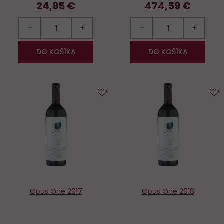
24,95 €
474,59 €
−
+
−
+
DO KOŠÍKA
DO KOŠÍKA
Do
D
obľúbených
o
Opus One 2017
Opus One 2018