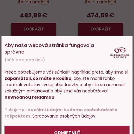
Iba na predajni
Iba na predajni
482,89 €
474,59 €
ZOBRAZIT
ZOBRAZIT
Aby naša webová stránka fungovala
správne
(súhlas s cookies)
Do
obľúbených
Prečo potrebujeme váš súhlas? Napríklad preto, aby sme si
zapamätali, čo máte v košíku
, aby ste mohli ľahko
Vstupujete na stránky s
skontrolovať stav svojej objednávky a aby ste sa nemuseli
predajom alkoholu. Prosím
zakaždým prihlasovať a aby sme vás neobťažovali
potvrďte, že Vám už bolo 18
nevhodnou reklamou
.
rokov.
Ďakujeme,
s vašimi údajmi budeme zaobchádzať s
Opus One 2019
rešpektom
.
Spracovanie osobných údajov
POTVRDZUJEM
ODMIETNUŤ
Iba na predajni