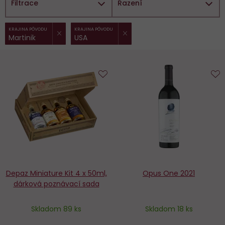
Filtrace
Řazení
ZRUŠIT FILTR
ZRUŠIT FILTR
Vybrané
KRAJINA PÔVODU
KRAJINA PÔVODU
Martinik
USA
filtry:
Do
D
obľúbených
o
Depaz Miniature Kit 4 x 50ml,
Opus One 2021
dárková poznávací sada
Skladom 89 ks
Skladom 18 ks