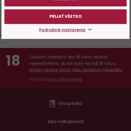
474,59 €
PRIJAŤ VŠETKO
ZOBRAZIT
Podrobné nastavenia
18
Osobám mladším ako 18 rokov alkohol
nepredávame, ak ste ešte nemali 18 rokov,
prosím skúste zatiaľ našu špičkovú minerálku
.
Vy starší
pite zodpovedne
.
Menu
Vínopédia
v
patičce
Ako nakupovať