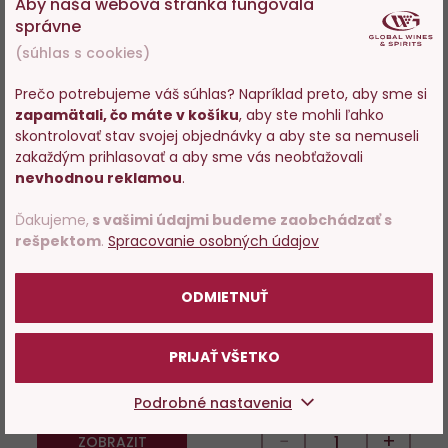
Aby naša webová stránka fungovala
DO KOŠÍKA
DO KOŠÍKA
správne
(súhlas s cookies)
Prečo potrebujeme váš súhlas? Napríklad preto, aby sme si
Do
D
zapamätali, čo máte v košíku
, aby ste mohli ľahko
Vstupujete na stránky s
obľúbených
o
skontrolovať stav svojej objednávky a aby ste sa nemuseli
predajom alkoholu. Prosím
zakaždým prihlasovať a aby sme vás neobťažovali
potvrďte, že Vám už bolo 18
nevhodnou reklamou
.
rokov.
Ďakujeme,
s vašimi údajmi budeme zaobchádzať s
rešpektom
.
Spracovanie osobných údajov
86%
POTVRDZUJEM
Irishman Single Malt 40%
Krug Grande Cuvée 0,75l box
ODMIETNUŤ
50ML
Skladom 1 ks
Skladom 18 ks
PRIJAŤ VŠETKO
Neprodejné
233,29 €
Podrobné nastavenia
−
+
ZOBRAZIT