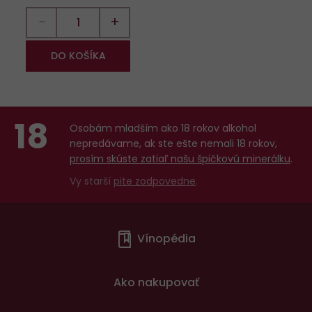
−
+
DO KOŠÍKA
18
Osobám mladším ako 18 rokov alkohol
nepredávame, ak ste ešte nemali 18 rokov,
prosím skúste zatiaľ našu špičkovú minerálku
.
Vy starší
pite zodpovedne
.
Menu
Vínopédia
v
patičce
Ako nakupovať