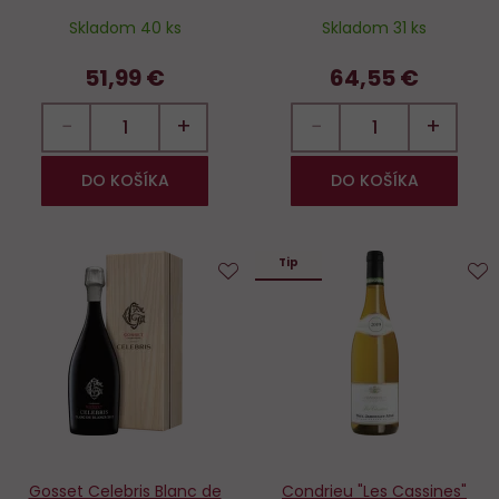
Skladom 40 ks
Skladom 31 ks
51,99 €
64,55 €
−
+
−
+
DO KOŠÍKA
DO KOŠÍKA
Tip
Do
D
obľúbených
o
Gosset Celebris Blanc de
Condrieu "Les Cassines"