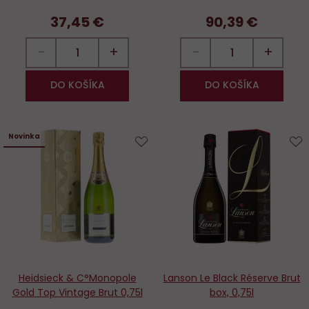
37,45 €
90,39 €
−
+
−
+
DO KOŠÍKA
DO KOŠÍKA
Novinka
Do
D
obľúbených
o
Heidsieck & C°Monopole
Lanson Le Black Réserve Brut
Gold Top Vintage Brut 0,75l
box, 0,75l