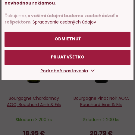
potvrďte, že Vám už bolo 18
nevhodnou reklamou
.
rokov.
DO KOŠÍKA
DO KOŠÍKA
Ďakujeme,
s vašimi údajmi budeme zaobchádzať s
rešpektom
.
Spracovanie osobných údajov
POTVRDZUJEM
Novinka
Novinka
ODMIETNUŤ
Do
D
obľúbených
o
PRIJAŤ VŠETKO
Podrobné nastavenia
Bourgogne Chardonnay
Bourgogne Pinot Noir AOC,
AOC, Bouchard Ainé & Fils
Bouchard Ainé & Fils
Skladom > 200 ks
Skladom > 200 ks
18,95 €
20,79 €