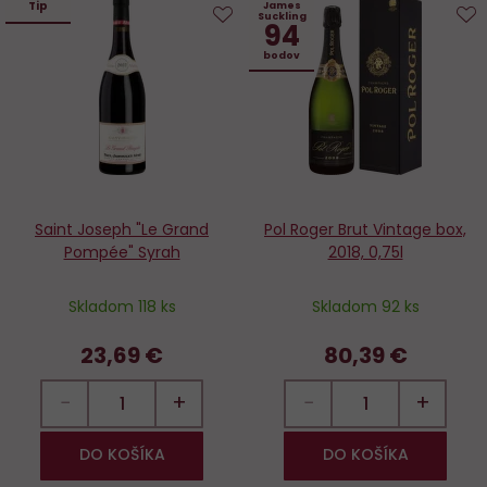
Tip
James
Suckling
94
Do
D
bodov
obľúbených
o
Saint Joseph "Le Grand
Pol Roger Brut Vintage box,
Pompée" Syrah
2018, 0,75l
Skladom 118 ks
Skladom 92 ks
23,69 €
80,39 €
−
+
−
+
DO KOŠÍKA
DO KOŠÍKA