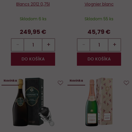
Blancs 2012 0,75l
Viognier blanc
Skladom 6 ks
Skladom 55 ks
249,95 €
45,79 €
−
+
−
+
DO KOŠÍKA
DO KOŠÍKA
Novinka
Novinka
Do
D
obľúbených
o