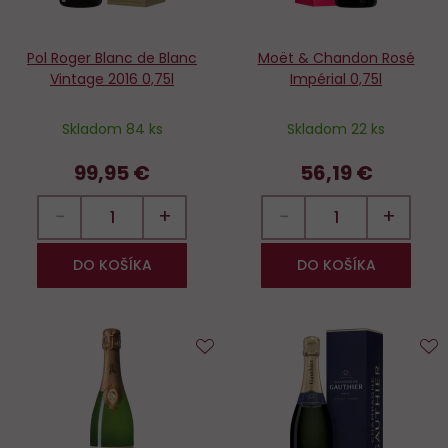
Pol Roger Blanc de Blanc
Moët & Chandon Rosé
Vintage 2016 0,75l
Impérial 0,75l
Skladom 84 ks
Skladom 22 ks
99,95 €
56,19 €
−
+
−
+
DO KOŠÍKA
DO KOŠÍKA
Do
D
obľúbených
o