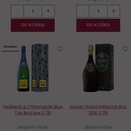
−
+
−
+
DO KOŠÍKA
DO KOŠÍKA
Novinka
Do
D
obľúbených
o
Heidsieck & C°Monopole Blue
Gosset Grand Millésime Brut
Top Brut box 0,75l
2016 0,75l
Skladom 106 ks
Skladom 61 ks