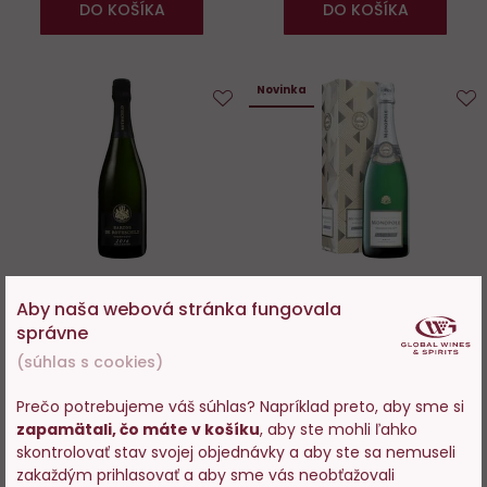
DO KOŠÍKA
DO KOŠÍKA
Novinka
Do
D
obľúbených
o
Aby naša webová stránka fungovala
Barons de Rothschild
Heidsieck & C°Monopole
správne
Millésime 2018 0,75l
Silver Top Brut 0,75l
(súhlas s cookies)
Skladom 78 ks
Skladom 133 ks
Prečo potrebujeme váš súhlas? Napríklad preto, aby sme si
zapamätali, čo máte v košíku
, aby ste mohli ľahko
114,79 €
42,89 €
Vstupujete na stránky s
skontrolovať stav svojej objednávky a aby ste sa nemuseli
predajom alkoholu. Prosím
zakaždým prihlasovať a aby sme vás neobťažovali
−
+
−
+