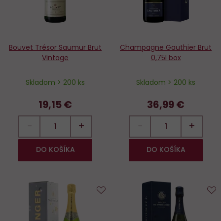
Bouvet Trésor Saumur Brut
Champagne Gauthier Brut
Vintage
0,75l box
Skladom > 200 ks
Skladom > 200 ks
19,15 €
36,99 €
−
+
−
+
DO KOŠÍKA
DO KOŠÍKA
Do
D
obľúbených
o