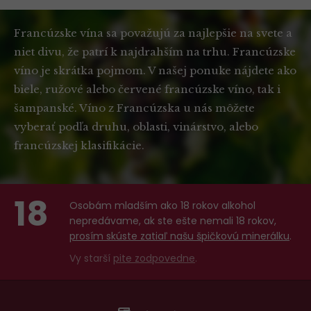
Francúzske vína sa považujú za najlepšie na svete a
niet divu, že patrí k najdrahším na trhu. Francúzske
víno je skrátka pojmom. V našej ponuke nájdete ako
biele, ružové alebo červené francúzske víno, tak i
šampanské. Víno z Francúzska u nás môžete
vyberať podľa druhu, oblasti, vinárstvo, alebo
francúzskej klasifikácie.
18
Osobám mladším ako 18 rokov alkohol
nepredávame, ak ste ešte nemali 18 rokov,
prosím skúste zatiaľ našu špičkovú minerálku
.
Vy starší
pite zodpovedne
.
Menu