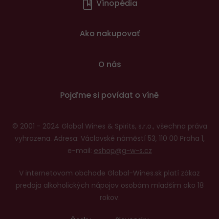
Vínopédia
v
patičce
Ako nakupovať
O nás
Pojďme si povídat o víně
© 2001 - 2024 Global Wines & Spirits, s.r.o., všechna práva
vyhrazena. Adresa: Václavské náměstí 53, 110 00 Praha 1,
e-mail:
eshop@g-w-s.cz
V internetovom obchode Global-Wines.sk platí zákaz
predaja alkoholických nápojov osobám mladším ako 18
rokov.