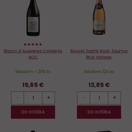
obľúbených
o
94%
Blason d´Aussieres Corbieres
Bouvet Saphir Rosé, Saumur
AOC
Brut Vintage
Skladom > 200 ks
Skladom 124 ks
15,65 €
13,85 €
−
+
−
+
DO KOŠÍKA
DO KOŠÍKA