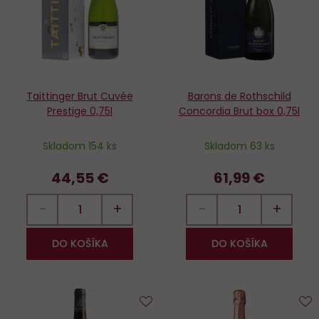
Taittinger Brut Cuvée
Barons de Rothschild
Prestige 0,75l
Concordia Brut box 0,75l
Skladom 154 ks
Skladom 63 ks
44,55 €
61,99 €
−
+
−
+
DO KOŠÍKA
DO KOŠÍKA
Do
D