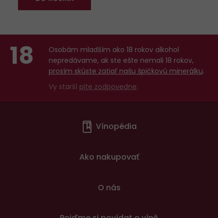
18
Osobám mladším ako 18 rokov alkohol
nepredávame, ak ste ešte nemali 18 rokov,
prosím skúste zatiaľ našu špičkovú minerálku
.
Vy starší
pite zodpovedne
.
Menu
Vínopédia
v
patičce
Ako nakupovať
O nás
Pojďme si povídat o víně