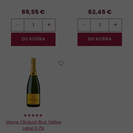
69,55 €
62,45 €
−
+
−
+
DO KOŠÍKA
DO KOŠÍKA
Do
obľúbených
100%
Veuve Clicquot Brut Yellow
Label 0,75l