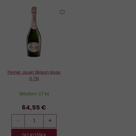
Do
obľúbených
Perrier Jouet Blason Rose
0,75l
Skladom 27 ks
64,55 €
−
+
DO KOŠÍKA