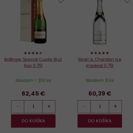
Do
D
obľúbených
o
88%
100%
Bollinger Special Cuvée Brut
Moët & Chandon Ice
box 0,75l
Impérial 0,75l
Skladom > 200 ks
Skladom 31 ks
62,45 €
60,39 €
−
+
−
+
DO KOŠÍKA
DO KOŠÍKA