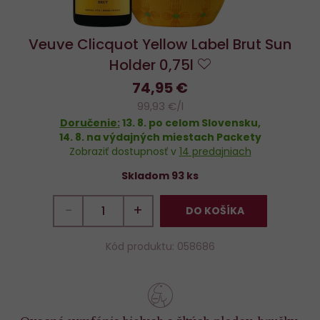
Veuve Clicquot Yellow Label Brut Sun
Holder 0,75l
Do
74,95 €
obľúbených
99,93 €/l
Doručenie:
13. 8.
po celom Slovensku,
14. 8.
na výdajných miestach Packety
Zobraziť dostupnosť v
14 predajniach
Skladom 93 ks
−
+
DO KOŠÍKA
Kód produktu: 058686