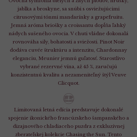
Ovocná symfónia bielych a žltých plodov, hrušky,
jablka a broskyne, sa snúbi s osviežujúcimi
citrusovými tónmi mandarínky a grapefruitu.
Jemná aróma briošky a croissantu dopĺňa ľahký
nádych sušeného ovocia. V chuti vládne dokonalá
rovnováha sily, bohatosti a sviežosti. Pinot Noir
dodáva cuvée štruktúru a intenzitu, Chardonnay
eleganciu, Meunier jemnú guľatosť. Starostlivo
vybrané rezervné vína, až 45 %, zaručujú
konzistentnú kvalitu a nezameniteľný štýl Veuve
Clicquot.
Limitovaná letná edícia predstavuje dokonalé
spojenie ikonického francúzskeho šampanského a
dizajnového chladiaceho puzdra z exkluzívnej
zberateľskej kolekcie Chasing the Sun. Tento