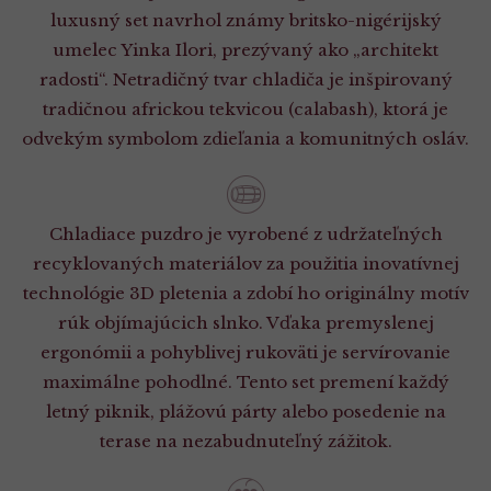
luxusný set navrhol známy britsko-nigérijský
umelec Yinka Ilori, prezývaný ako „architekt
radosti“. Netradičný tvar chladiča je inšpirovaný
tradičnou africkou tekvicou (calabash), ktorá je
odvekým symbolom zdieľania a komunitných osláv.
Chladiace puzdro je vyrobené z udržateľných
recyklovaných materiálov za použitia inovatívnej
technológie 3D pletenia a zdobí ho originálny motív
rúk objímajúcich slnko. Vďaka premyslenej
ergonómii a pohyblivej rukoväti je servírovanie
maximálne pohodlné. Tento set premení každý
letný piknik, plážovú párty alebo posedenie na
terase na nezabudnuteľný zážitok.