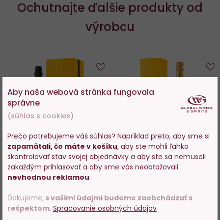
Ochutnajte ďalšie produkty od
výrobcu
Do
D
Aby naša webová stránka fungovala
obľúbených
o
správne
(súhlas s cookies)
Prečo potrebujeme váš súhlas? Napríklad preto, aby sme si
zapamätali, čo máte v košíku
, aby ste mohli ľahko
Vstupujete na stránky s
100%
98%
skontrolovať stav svojej objednávky a aby ste sa nemuseli
predajom alkoholu. Prosím
Veuve Clicquot La Grande
Veuve Clicquot Brut Yellow
zakaždým prihlasovať a aby sme vás neobťažovali
potvrďte, že Vám už bolo 18
Dame 2018 0,75l
Label Giftbox 0,75l
nevhodnou reklamou
.
rokov.
Ďakujeme,
s vašimi údajmi budeme zaobchádzať s
Skladom 11 ks
Skladom 174 ks
rešpektom
.
Spracovanie osobných údajov
POTVRDZUJEM