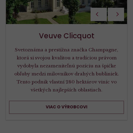
PŘEDCHOZÍ
NÁSLEDU
Veuve Clicquot
Svetoznáma a prestížna značka Champagne,
ktorá si svojou kvalitou a tradíciou právom
vydobyla nezameniteľnú pozíciu na špičke
obľuby medzi milovníkov drahých bubliniek.
Tento podnik vlastní 280 hektárov viníc vo
všetkých najlepších oblastiach.
VIAC O VÝROBCOVI