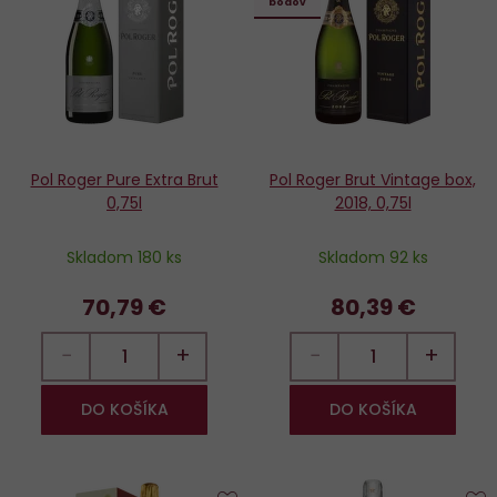
bodov
obľúbených
o
Pol Roger Pure Extra Brut
Pol Roger Brut Vintage box,
0,75l
2018, 0,75l
Skladom 180 ks
Skladom 92 ks
70,79 €
80,39 €
−
+
−
+
DO KOŠÍKA
DO KOŠÍKA