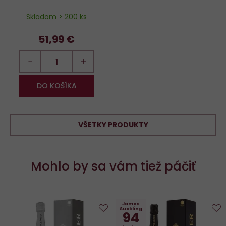
Skladom > 200 ks
51,99 €
−
+
DO KOŠÍKA
VŠETKY PRODUKTY
Mohlo by sa vám tiež páčiť
James
Suckling
94
Do
D