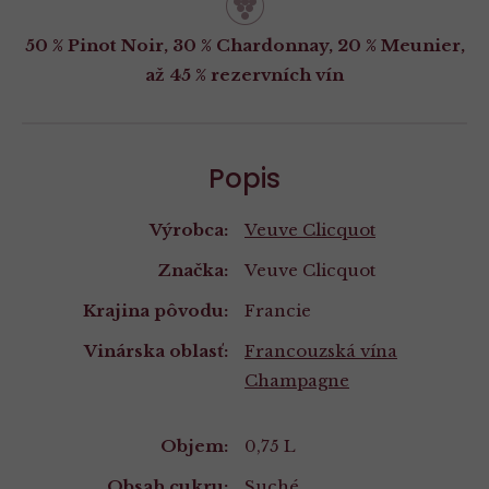
50 % Pinot Noir, 30 % Chardonnay, 20 % Meunier,
až 45 % rezervních vín
Popis
Výrobca:
Veuve Clicquot
Značka:
Veuve Clicquot
Krajina pôvodu:
Francie
Vinárska oblasť:
Francouzská vína
Champagne
Vlastnosti
Objem:
0,75 L
Obsah cukru:
Suché