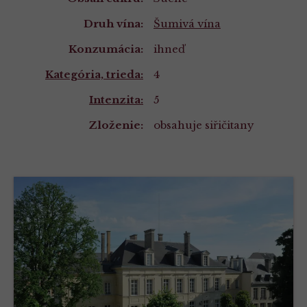
Druh vína:
Šumivá vína
Konzumácia:
ihneď
Kategória, trieda:
4
Intenzita:
5
Zloženie:
obsahuje siřičitany