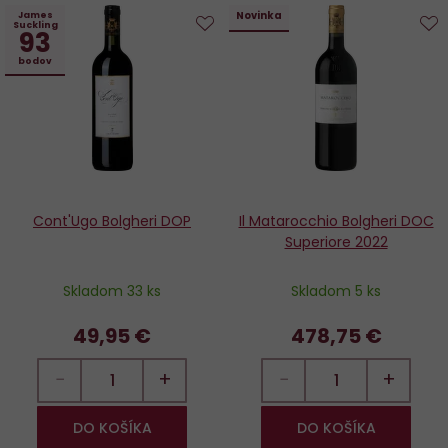
Novinka
James
Suckling
93
Do
D
bodov
obľúbených
o
Cont'Ugo Bolgheri DOP
Il Matarocchio Bolgheri DOC
Superiore 2022
Skladom 33 ks
Skladom 5 ks
49,95 €
478,75 €
−
+
−
+
DO KOŠÍKA
DO KOŠÍKA