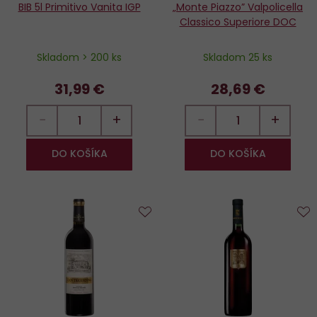
BIB 5l Primitivo Vanita IGP
„Monte Piazzo” Valpolicella
Classico Superiore DOC
Skladom > 200 ks
Skladom 25 ks
31,99 €
28,69 €
−
+
−
+
DO KOŠÍKA
DO KOŠÍKA
Do
D
obľúbených
o