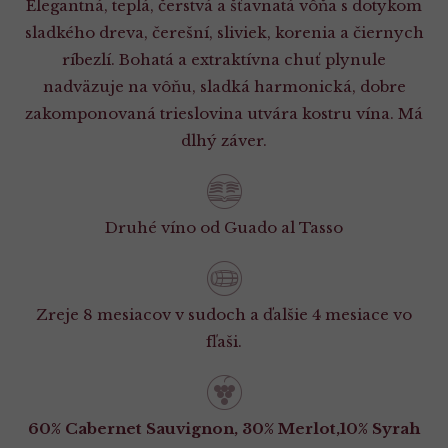
Elegantná, teplá, čerstvá a šťavnatá vôňa s dotykom
sladkého dreva, čerešní, sliviek, korenia a čiernych
ríbezlí. Bohatá a extraktívna chuť plynule
nadväzuje na vôňu, sladká harmonická, dobre
zakomponovaná trieslovina utvára kostru vína. Má
dlhý záver.
Druhé víno od Guado al Tasso
Zreje 8 mesiacov v sudoch a ďalšie 4 mesiace vo
fľaši.
60% Cabernet Sauvignon, 30% Merlot,10% Syrah