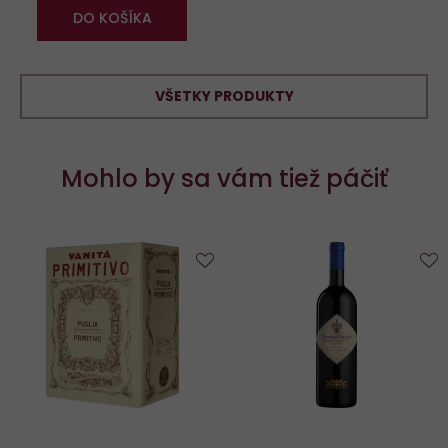
DO KOŠÍKA
VŠETKY PRODUKTY
Mohlo by sa vám tiež páčiť
Do
D
obľúbených
o