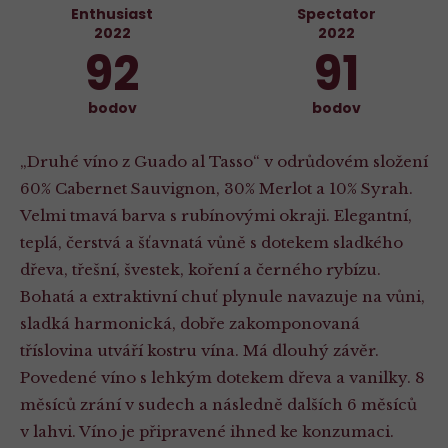
Enthusiast
Spectator
2022
2022
92
91
bodov
bodov
„Druhé víno z Guado al Tasso“ v odrůdovém složení
60% Cabernet Sauvignon, 30% Merlot a 10% Syrah.
Velmi tmavá barva s rubínovými okraji. Elegantní,
teplá, čerstvá a šťavnatá vůně s dotekem sladkého
dřeva, třešní, švestek, koření a černého rybízu.
Bohatá a extraktivní chuť plynule navazuje na vůni,
sladká harmonická, dobře zakomponovaná
tříslovina utváří kostru vína. Má dlouhý závěr.
Povedené víno s lehkým dotekem dřeva a vanilky. 8
měsíců zrání v sudech a následně dalších 6 měsíců
v lahvi. Víno je připravené ihned ke konzumaci.