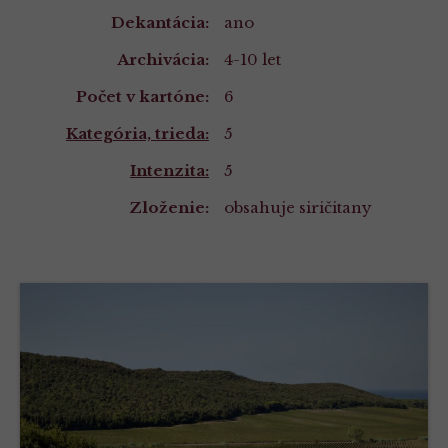
Dekantácia:
ano
Archivácia:
4-10 let
Počet v kartóne:
6
Kategória, trieda:
5
Intenzita:
5
Zloženie:
obsahuje siričitany
Složení
a
nutriční
hodnoty