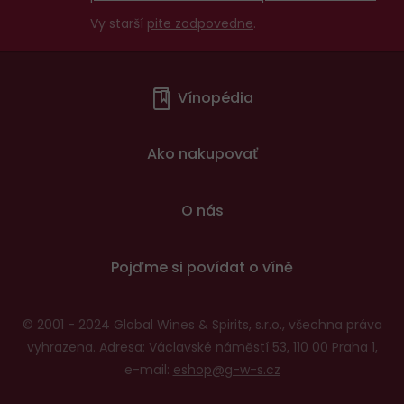
Vy starší
pite zodpovedne
.
Menu
Vínopédia
v
patičce
Ako nakupovať
O nás
Pojďme si povídat o víně
© 2001 - 2024 Global Wines & Spirits, s.r.o., všechna práva
vyhrazena. Adresa: Václavské náměstí 53, 110 00 Praha 1,
e-mail:
eshop@g-w-s.cz