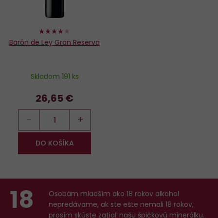
80%
Barón de Ley Gran Reserva
Skladom 191 ks
26,65 €
−
+
DO KOŠÍKA
18
Osobám mladším ako 18 rokov alkohol
nepredávame, ak ste ešte nemali 18 rokov,
prosím skúste zatiaľ našu špičkovú minerálku
.