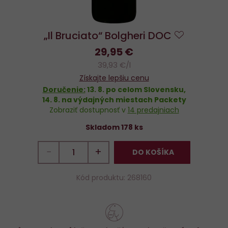
„Il Bruciato“ Bolgheri DOC
Do
29,95 €
obľúbenýc
39,93 €/l
Získajte lepšiu cenu
Doručenie:
13. 8.
po celom Slovensku,
14. 8.
na výdajných miestach Packety
Zobraziť dostupnosť v
14 predajniach
Skladom 178 ks
−
+
DO KOŠÍKA
Kód produktu: 268160