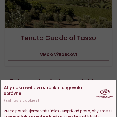
Tenuta Guado al Tasso
VIAC O VÝROBCOVI
Ochutnajte ďalšie produkty od
Aby naša webová stránka fungovala
výrobcu
správne
(súhlas s cookies)
Prečo potrebujeme váš súhlas? Napríklad preto, aby sme si
zapamätali, čo máte v košíku
, aby ste mohli ľahko