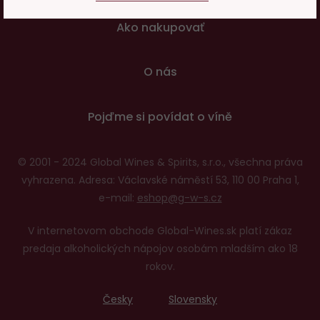
patičce
Ako nakupovať
O nás
Pojďme si povídat o víně
© 2001 - 2024 Global Wines & Spirits, s.r.o., všechna práva
vyhrazena. Adresa: Václavské náměstí 53, 110 00 Praha 1,
e-mail:
eshop@g-w-s.cz
V internetovom obchode Global-Wines.sk platí zákaz
predaja alkoholických nápojov osobám mladším ako 18
rokov.
Česky
Slovensky