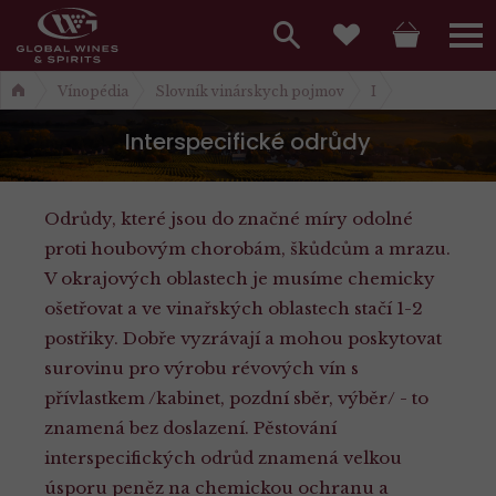
Hlavní
menu,
Vyhledávání
Košík
Přihláš
Obľúbené
Vínopédia
Slovník vinárskych pojmov
I
košík,
a
hlavní
Interspecifické odrůdy
vyhledávání,
menu
přihlášení
Odrůdy, které jsou do značné míry odolné
proti houbovým chorobám, škůdcům a mrazu.
V okrajových oblastech je musíme chemicky
ošetřovat a ve vinařských oblastech stačí 1-2
postřiky. Dobře vyzrávají a mohou poskytovat
surovinu pro výrobu révových vín s
přívlastkem /kabinet, pozdní sběr, výběr/ - to
znamená bez doslazení. Pěstování
interspecifických odrůd znamená velkou
úsporu peněz na chemickou ochranu a