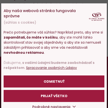
umožní produkci ekologicky čistých vín – tzv.
Aby naša webová stránka fungovala
biovín. Cílem je výroba vysoce kvalitních
správne
přírodních vín bez chemické konzervace
(súhlas s cookies)
Prečo potrebujeme váš súhlas? Napríklad preto, aby sme si
zapamätali, čo máte v košíku
, aby ste mohli ľahko
Vstupujete na stránky s
ZPĚT DO SLOVNÍKU
skontrolovať stav svojej objednávky a aby ste sa nemuseli
predajom alkoholu. Prosím
zakaždým prihlasovať a aby sme vás neobťažovali
potvrďte, že Vám už bolo 18
nevhodnou reklamou
.
rokov.
18
Ďakujeme,
s vašimi údajmi budeme zaobchádzať s
Osobám mladším ako 18 rokov alkohol
rešpektom
.
Spracovanie osobných údajov
nepredávame, ak ste ešte nemali 18 rokov,
POTVRDZUJEM
prosím skúste zatiaľ našu špičkovú minerálku
.
ODMIETNUŤ
Vy starší
pite zodpovedne
.
Menu
PRIJAŤ VŠETKO
Vínopédia
v
Podrobné nastavenia