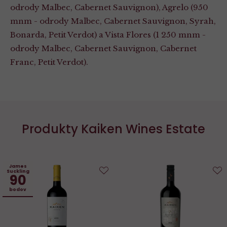
odrody Malbec, Cabernet Sauvignon), Agrelo (950
mnm - odrody Malbec, Cabernet Sauvignon, Syrah,
Bonarda, Petit Verdot) a Vista Flores (1 250 mnm -
odrody Malbec, Cabernet Sauvignon, Cabernet
Franc, Petit Verdot).
Produkty Kaiken Wines Estate
James
Suckling
90
Do
D
bodov
obľúbených
o