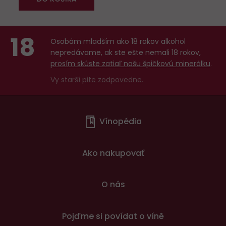
18
Osobám mladším ako 18 rokov alkohol
nepredávame, ak ste ešte nemali 18 rokov,
prosím skúste zatiaľ našu špičkovú minerálku
.
Vy starší
pite zodpovedne
.
Menu
Vínopédia
v
patičce
Ako nakupovať
O nás
Pojďme si povídat o víně