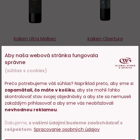
Kaiken Ultra Malbec
Kaiken Obertura
Aby naša webová stránka fungovala
Skladom > 200 ks
Iba na predajni
správne
(súhlas s cookies)
18,95 €
37,45 €
Prečo potrebujeme váš súhlas? Napríklad preto, aby sme si
−
+
ZOBRAZIT
zapamätali, čo máte v košíku
, aby ste mohli ľahko
Vstupujete na stránky s
skontrolovať stav svojej objednávky a aby ste sa nemuseli
predajom alkoholu. Prosím
zakaždým prihlasovať a aby sme vás neobťažovali
DO KOŠÍKA
potvrďte, že Vám už bolo 18
nevhodnou reklamou
.
rokov.
Ďakujeme,
s vašimi údajmi budeme zaobchádzať s
rešpektom
.
Spracovanie osobných údajov
POTVRDZUJEM
Do
D