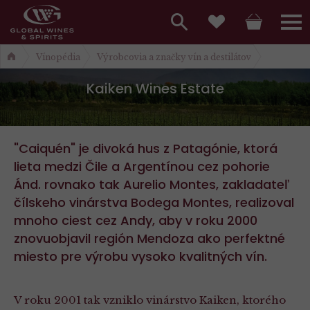
Hlavní
menu,
Vyhledávání
Košík
Přihláš
Obľúbené
Vínopédia
Výrobcovia a značky vín a destilátov
košík,
a
hlavní
Kaiken Wines Estate
vyhledávání,
menu
přihlášení
"Caiquén" je divoká hus z Patagónie, ktorá
lieta medzi Čile a Argentínou cez pohorie
Ánd. rovnako tak Aurelio Montes, zakladateľ
čílskeho vinárstva Bodega Montes, realizoval
mnoho ciest cez Andy, aby v roku 2000
znovuobjavil región Mendoza ako perfektné
miesto pre výrobu vysoko kvalitných vín.
V roku 2001 tak vzniklo vinárstvo Kaiken, ktorého