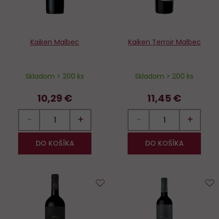
Kaiken Malbec
Kaiken Terroir Malbec
Skladom > 200 ks
Skladom > 200 ks
10,29 €
11,45 €
−
+
−
+
DO KOŠÍKA
DO KOŠÍKA
Do
D
obľúbených
o