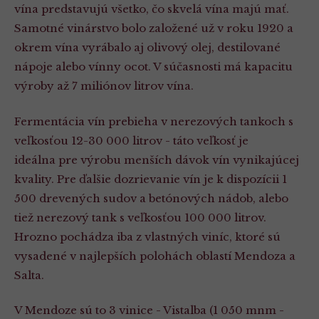
vína predstavujú všetko, čo skvelá vína majú mať.
Samotné vinárstvo bolo založené už v roku 1920 a
okrem vína vyrábalo aj olivový olej, destilované
nápoje alebo vínny ocot. V súčasnosti má kapacitu
výroby až 7 miliónov litrov vína.
Fermentácia vín prebieha v nerezových tankoch s
veľkosťou 12-30 000 litrov - táto veľkosť je
ideálna pre výrobu menších dávok vín vynikajúcej
kvality. Pre ďalšie dozrievanie vín je k dispozícii 1
500 drevených sudov a betónových nádob, alebo
tiež nerezový tank s veľkosťou 100 000 litrov.
Hrozno pochádza iba z vlastných viníc, ktoré sú
vysadené v najlepších polohách oblastí Mendoza a
Salta.
V Mendoze sú to 3 vinice - Vistalba (1 050 mnm -