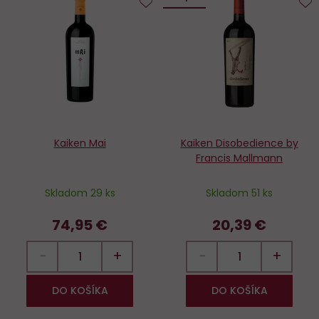
Do
D
obľúbených
o
Kaiken Mai
Kaiken Disobedience by
Francis Mallmann
Skladom 29 ks
Skladom 51 ks
74,95 €
20,39 €
−
+
−
+
DO KOŠÍKA
DO KOŠÍKA