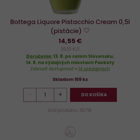
Bottega Liquore Pistacchio Cream 0,5l
(pistácie)
Do
14,55 €
obľúbených
29,10 €/l
Doručenie:
13. 8.
po celom Slovensku,
14. 8.
na výdajných miestach Packety
Zobraziť dostupnosť v
14 predajniach
Skladom 159 ks
−
+
DO KOŠÍKA
Kód produktu: 115718