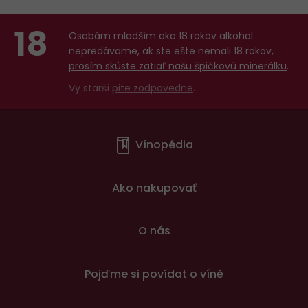
18
Osobám mladším ako 18 rokov alkohol
nepredávame, ak ste ešte nemali 18 rokov,
prosím skúste zatiaľ našu špičkovú minerálku
.
Vy starší
pite zodpovedne
.
Menu
Vínopédia
v
patičce
Ako nakupovať
O nás
Pojďme si povídat o víně