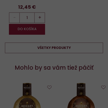
12,45 €
−
+
DO KOŠÍKA
VŠETKY PRODUKTY
Mohlo by sa vám tiež páčiť
Do
D
obľúbených
o