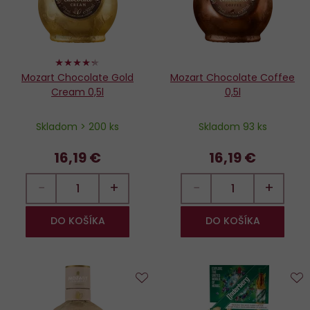
86%
Mozart Chocolate Gold
Mozart Chocolate Coffee
Cream 0,5l
0,5l
Skladom > 200 ks
Skladom 93 ks
16,19 €
16,19 €
−
+
−
+
DO KOŠÍKA
DO KOŠÍKA
Do
D