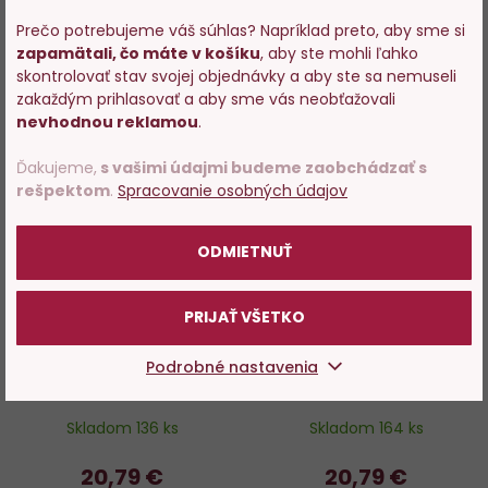
Prečo potrebujeme váš súhlas? Napríklad preto, aby sme si
DO KOŠÍKA
DO KOŠÍKA
zapamätali, čo máte v košíku
, aby ste mohli ľahko
Vstupujete na stránky s
skontrolovať stav svojej objednávky a aby ste sa nemuseli
predajom alkoholu. Prosím
zakaždým prihlasovať a aby sme vás neobťažovali
potvrďte, že Vám už bolo 18
nevhodnou reklamou
.
rokov.
Do
D
Ďakujeme,
s vašimi údajmi budeme zaobchádzať s
rešpektom
.
Spracovanie osobných údajov
obľúbených
o
POTVRDZUJEM
ODMIETNUŤ
PRIJAŤ VŠETKO
White Gold Venezia DOC
Rose Gold Pinot Nero
Podrobné nastavenia
Spumante Brut
Spumante Brut
Skladom 136 ks
Skladom 164 ks
20,79 €
20,79 €