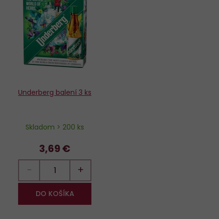
Do
obľúbených
Underberg balení 3 ks
Skladom > 200 ks
3,69 €
−
+
DO KOŠÍKA