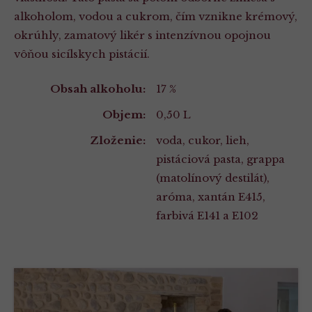
alkoholom, vodou a cukrom, čím vznikne krémový,
okrúhly, zamatový likér s intenzívnou opojnou
vôňou sicílskych pistácií.
Vlastnosti
Obsah alkoholu:
17 %
Objem:
0,50 L
Zloženie:
voda, cukor, lieh,
pistáciová pasta, grappa
(matolínový destilát),
aróma, xantán E415,
farbivá E141 a E102