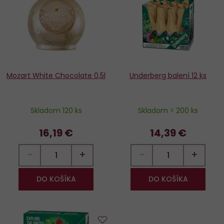
obľúbených
o
Mozart White Chocolate 0,5l
Underberg balení 12 ks
Skladom 120 ks
Skladom > 200 ks
16,19 €
14,39 €
−
+
−
+
DO KOŠÍKA
DO KOŠÍKA