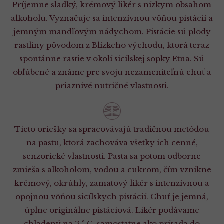
Príjemne sladký, krémový likér s nízkym obsahom
alkoholu. Vyznačuje sa intenzívnou vôňou pistácií a
jemným mandľovým nádychom. Pistácie sú plody
rastliny pôvodom z Blízkeho východu, ktorá teraz
spontánne rastie v okolí sicílskej sopky Etna. Sú
obľúbené a známe pre svoju nezameniteľnú chuť a
priaznivé nutričné ​​vlastnosti.
Tieto oriešky sa spracovávajú tradičnou metódou
na pastu, ktorá zachováva všetky ich cenné,
senzorické vlastnosti. Pasta sa potom odborne
zmieša s alkoholom, vodou a cukrom, čím vznikne
krémový, okrúhly, zamatový likér s intenzívnou a
opojnou vôňou sicílskych pistácií. Chuť je jemná,
úplne originálne pistáciová. Likér podávame
chladený na 3 ° C, samostatne ako prísada do