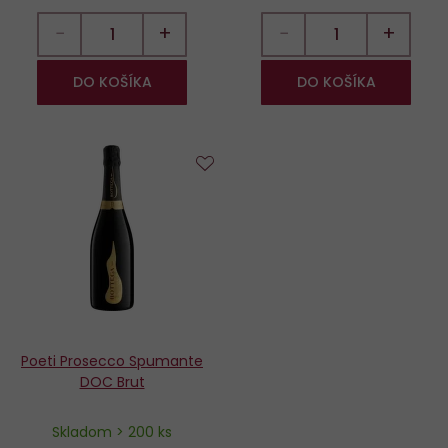
−
+
−
+
DO KOŠÍKA
DO KOŠÍKA
Do
obľúbených
Poeti Prosecco Spumante
DOC Brut
Skladom > 200 ks