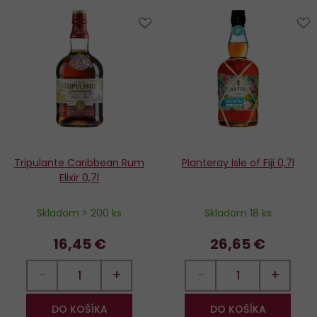
Do
D
obľúbených
o
Tripulante Caribbean Rum
Planteray Isle of Fiji 0,7l
Elixir 0,7l
Skladom > 200 ks
Skladom 18 ks
16,45 €
26,65 €
−
+
−
+
DO KOŠÍKA
DO KOŠÍKA