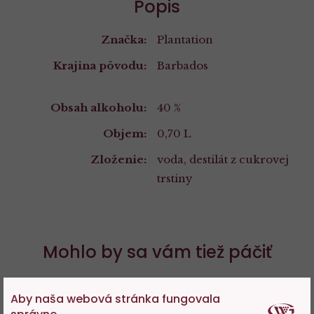
Popis
Značka:
Plantation
Krajina pôvodu:
Barbados
Vlastnosti
Obsah alkoholu:
40 %
Objem:
0,70 L
Zloženie:
voda, destilát z cukrovej
trstiny
Mohlo by sa vám tiež páčiť
Aby naša webová stránka fungovala