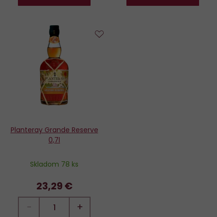
Do
obľúbených
Planteray Grande Reserve
0,7l
Skladom 78 ks
23,29 €
−
+