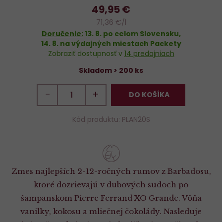
49,95 €
obľúbených
71,36 €/l
Doručenie:
13. 8.
po celom Slovensku,
14. 8.
na výdajných miestach Packety
Zobraziť dostupnosť v
14 predajniach
Skladom > 200 ks
−
+
DO KOŠÍKA
Kód produktu: PLAN20S
Zmes najlepších 2-12-ročných rumov z Barbadosu,
ktoré dozrievajú v dubových sudoch po
šampanskom Pierre Ferrand XO Grande. Vôňa
vanilky, kokosu a mliečnej čokolády. Nasleduje