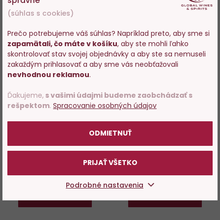
správne
Do
D
(súhlas s cookies)
obľúbených
o
Prečo potrebujeme váš súhlas? Napríklad preto, aby sme si
zapamätali, čo máte v košíku
, aby ste mohli ľahko
Vstupujete na stránky s
skontrolovať stav svojej objednávky a aby ste sa nemuseli
predajom alkoholu. Prosím
zakaždým prihlasovať a aby sme vás neobťažovali
potvrďte, že Vám už bolo 18
nevhodnou reklamou
.
rokov.
Dos Maderas P.X.5+5 0,2l
Dos Maderas Seleccion 0,2 l
Ďakujeme,
s vašimi údajmi budeme zaobchádzať s
rešpektom
.
Spracovanie osobných údajov
POTVRDZUJEM
Skladom > 200 ks
Skladom 116 ks
ODMIETNUŤ
13,29 €
11,99 €
PRIJAŤ VŠETKO
−
+
−
+
Podrobné nastavenia
DO KOŠÍKA
DO KOŠÍKA