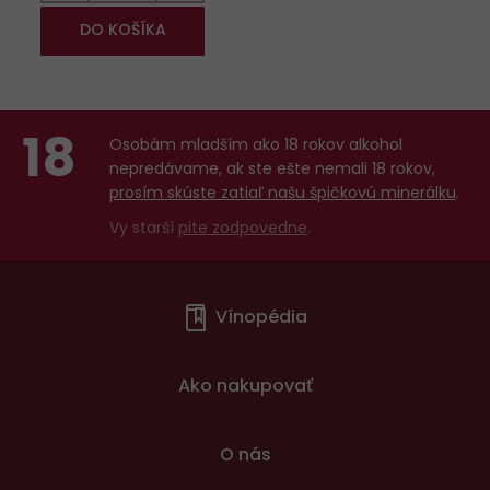
DO KOŠÍKA
18
Osobám mladším ako 18 rokov alkohol
nepredávame, ak ste ešte nemali 18 rokov,
prosím skúste zatiaľ našu špičkovú minerálku
.
Vy starší
pite zodpovedne
.
Menu
Vínopédia
v
patičce
Ako nakupovať
O nás