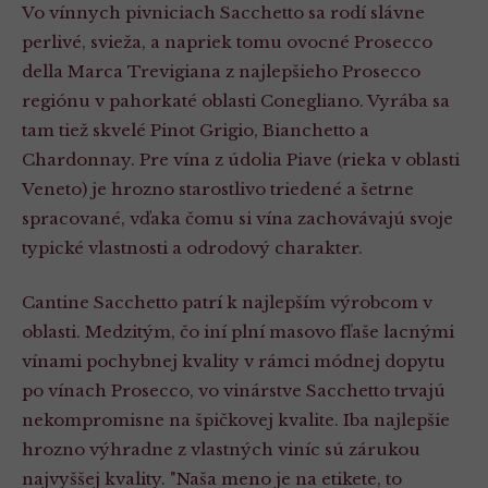
Vo vínnych pivniciach Sacchetto sa rodí slávne
perlivé, svieža, a napriek tomu ovocné Prosecco
della Marca Trevigiana z najlepšieho Prosecco
regiónu v pahorkaté oblasti Conegliano. Vyrába sa
tam tiež skvelé Pinot Grigio, Bianchetto a
Chardonnay. Pre vína z údolia Piave (rieka v oblasti
Veneto) je hrozno starostlivo triedené a šetrne
spracované, vďaka čomu si vína zachovávajú svoje
typické vlastnosti a odrodový charakter.
Cantine Sacchetto patrí k najlepším výrobcom v
oblasti. Medzitým, čo iní plní masovo fľaše lacnými
vínami pochybnej kvality v rámci módnej dopytu
po vínach Prosecco, vo vinárstve Sacchetto trvajú
nekompromisne na špičkovej kvalite. Iba najlepšie
hrozno výhradne z vlastných viníc sú zárukou
najvyššej kvality. "Naša meno je na etikete, to