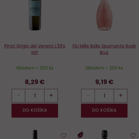
obľúbených
o
Pinot Grigio del Veneto L'Elfo
FILI Mille Bolle Spumante Rosé
IGP
Brut
Skladom > 200 ks
Skladom > 200 ks
8,29 €
9,19 €
−
+
−
+
DO KOŠÍKA
DO KOŠÍKA