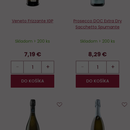
Veneto Frizzante IGP
Prosecco DOC Extra Dry
Sacchetto Spumante
Skladom > 200 ks
Skladom > 200 ks
7,19 €
8,29 €
−
+
−
+
DO KOŠÍKA
DO KOŠÍKA
Do
D
obľúbených
o