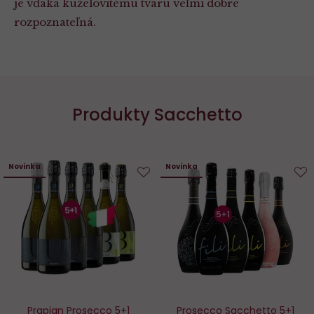
je vďaka kuželovitému tvaru veľmi dobre
rozpoznateľná.
Produkty Sacchetto
Novinka
Novinka
Do
D
obľúbených
o
Prapian Prosecco 5+1
Prosecco Sacchetto 5+1