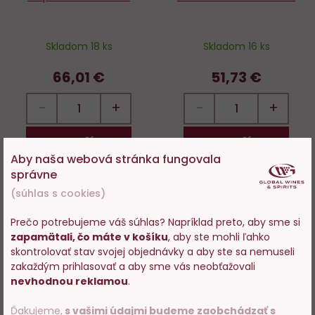
Skladom 18 ks
Skladom 16 ks
66,01 €
51,73 €
−
+
−
+
DO KOŠÍKA
DO KOŠÍKA
Aby naša webová stránka fungovala
správne
(súhlas s cookies)
Novinka
Do
D
Prečo potrebujeme váš súhlas? Napríklad preto, aby sme si
obľúbených
o
zapamätali, čo máte v košíku
, aby ste mohli ľahko
Vstupujete na stránky s
skontrolovať stav svojej objednávky a aby ste sa nemuseli
predajom alkoholu. Prosím
zakaždým prihlasovať a aby sme vás neobťažovali
potvrďte, že Vám už bolo 18
nevhodnou reklamou
.
rokov.
Ďakujeme,
s vašimi údajmi budeme zaobchádzať s