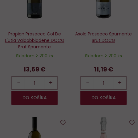
Prapian Prosecco Col De
Asolo Prosecco Spumante
L'Utia Valdobbiadene DOCG
Brut DOCG
Brut Spumante
Skladom > 200 ks
Skladom > 200 ks
13,69 €
11,19 €
−
+
−
+
DO KOŠÍKA
DO KOŠÍKA
Do
D