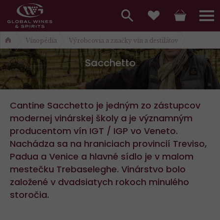
Hlavní
menu,
Vyhledávání
Košík
Přihláš
Obľúbené
Vínopédia
Výrobcovia a značky vín a destilátov
košík,
a
hlavní
Sacchetto
vyhledávání,
menu
přihlášení
Cantine Sacchetto je jedným zo zástupcov
modernej vinárskej školy a je významným
producentom vín IGT / IGP vo Veneto.
Nachádza sa na hraniciach provincií Treviso,
Padua a Venice a hlavné sídlo je v malom
mestečku Trebaseleghe. Vinárstvo bolo
založené v dvadsiatych rokoch minulého
storočia.