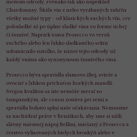
menom odrody, rovnako tak ako napríklad
Chardonnay. Škála vín z neho vyrábaných zahŕňa
všetky možné typy - od klasických suchých vín, cez
polosladké až po úplne sladké vína vo forme tichej
či šumivé. Napriek tomu Prosecco vo verzii
suchého alebo len ľahko sladkastého sektu
udomácnilo natoľko, že názov tejto odrody už
každý vníma ako synonymum šumivého vína.
Prosecco býva spravidla slamovo žltej, svieže a
ovocné s ľahkou príchuťou horkých mandlí.
Svojou kvalitou sa iste nemôže merať so
šampanským, ale cenou zostáva pri zemi a
spravidla bohato splní naše očakávania. Nemusíme
sa nachádzať práve v Benátkach, aby sme si užili
slávny miestnej nápoj Bellini, miešaný z Prosecca a
čerstvo vylisovaných bielych broskýň alebo v