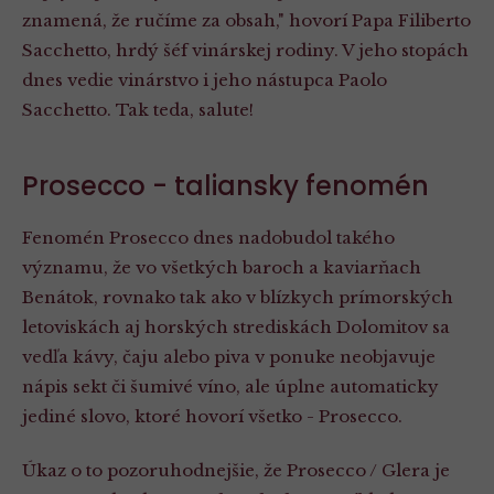
znamená, že ručíme za obsah," hovorí Papa Filiberto
Sacchetto, hrdý šéf vinárskej rodiny. V jeho stopách
dnes vedie vinárstvo i jeho nástupca Paolo
Sacchetto. Tak teda, salute!
Prosecco - taliansky fenomén
Fenomén Prosecco dnes nadobudol takého
významu, že vo všetkých baroch a kaviarňach
Benátok, rovnako tak ako v blízkych prímorských
letoviskách aj horských strediskách Dolomitov sa
vedľa kávy, čaju alebo piva v ponuke neobjavuje
nápis sekt či šumivé víno, ale úplne automaticky
jediné slovo, ktoré hovorí všetko - Prosecco.
Úkaz o to pozoruhodnejšie, že Prosecco / Glera je