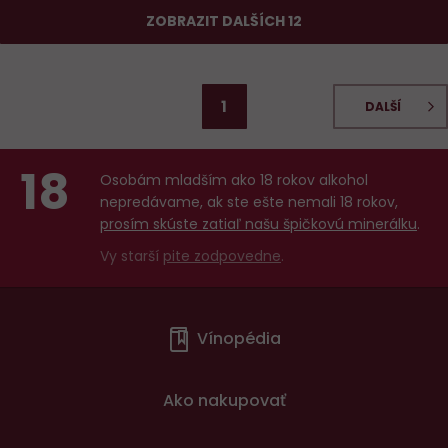
ZOBRAZIT DALŠÍCH 12
1
DALŠÍ
18
Osobám mladším ako 18 rokov alkohol
nepredávame, ak ste ešte nemali 18 rokov,
prosím skúste zatiaľ našu špičkovú minerálku
.
Vy starší
pite zodpovedne
.
Menu
Vínopédia
v
patičce
Ako nakupovať