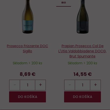
Do
D
BIO
obľúbených
o
Prosecco Frizzante DOC
Prapian Prosecco Col De
Sigillo
L'Utia Valdobbiadene DOCG,
Brut Spumante
Skladom > 200 ks
Skladom > 200 ks
8,69 €
14,55 €
−
+
−
+
DO KOŠÍKA
DO KOŠÍKA