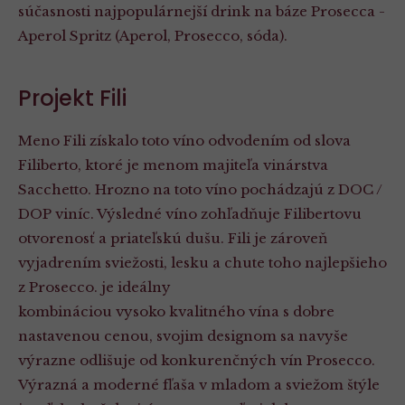
súčasnosti najpopulárnejší drink na báze Prosecca -
Aperol Spritz (Aperol, Prosecco, sóda).
Projekt Fili
Meno Fili získalo toto víno odvodením od slova
Filiberto, ktoré je menom majiteľa vinárstva
Sacchetto. Hrozno na toto víno pochádzajú z DOC /
DOP viníc. Výsledné víno zohľadňuje Filibertovu
otvorenosť a priateľskú dušu. Fili je zároveň
vyjadrením sviežosti, lesku a chute toho najlepšieho
z Prosecco. je ideálny
kombináciou vysoko kvalitného vína s dobre
nastavenou cenou, svojim designom sa navyše
výrazne odlišuje od konkurenčných vín Prosecco.
Výrazná a moderné fľaša v mladom a sviežom štýle