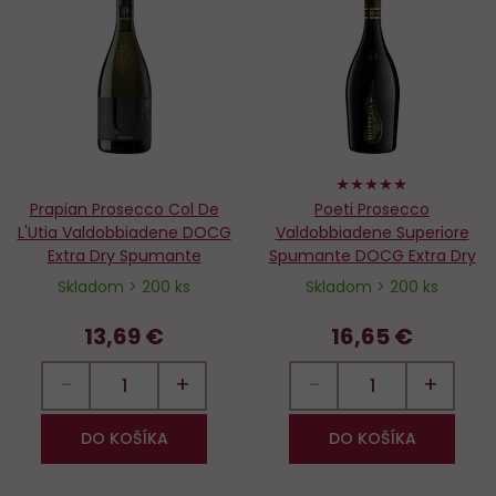
Do
D
obľúbených
o
100%
Prapian Prosecco Col De
Poeti Prosecco
L'Utia Valdobbiadene DOCG
Valdobbiadene Superiore
Extra Dry Spumante
Spumante DOCG Extra Dry
Skladom > 200 ks
Skladom > 200 ks
13,69 €
16,65 €
−
+
−
+
DO KOŠÍKA
DO KOŠÍKA