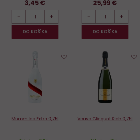
3,45 €
25,99 €
−
+
−
+
DO KOŠÍKA
DO KOŠÍKA
Do
D
obľúbených
o
Mumm Ice Extra 0,75l
Veuve Clicquot Rich 0,75l