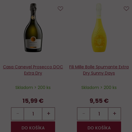
Do
D
obľúbených
o
Casa Canevel Prosecco DOC
Fili Mille Bolle Spumante Extra
Extra Dry
Dry Sunny Days
Skladom > 200 ks
Skladom > 200 ks
15,99 €
9,55 €
−
+
−
+
DO KOŠÍKA
DO KOŠÍKA