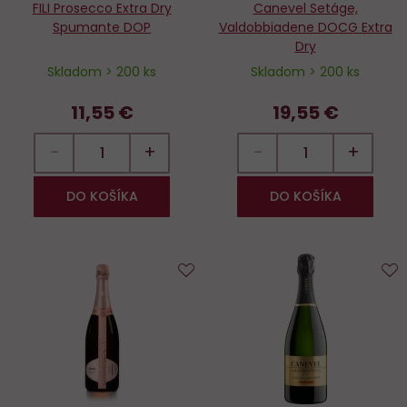
FILI Prosecco Extra Dry
Canevel Setáge,
Spumante DOP
Valdobbiadene DOCG Extra
Dry
Skladom > 200 ks
Skladom > 200 ks
11,55 €
19,55 €
−
+
−
+
DO KOŠÍKA
DO KOŠÍKA
Do
D
obľúbených
o