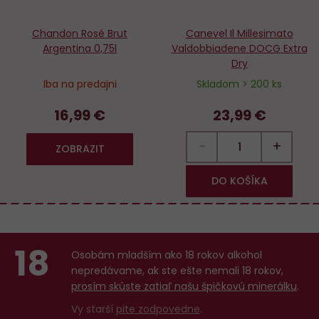
Chandon Rosé Brut
Canevel Il Millesimato
Argentina 0,75l
Valdobbiadene DOCG Extra
Dry
Iba na predajni
Skladom > 200 ks
16,99 €
23,99 €
−
+
ZOBRAZIT
DO KOŠÍKA
18
Osobám mladším ako 18 rokov alkohol
nepredávame, ak ste ešte nemali 18 rokov,
prosím skúste zatiaľ našu špičkovú minerálku
.
Vy starší
pite zodpovedne
.