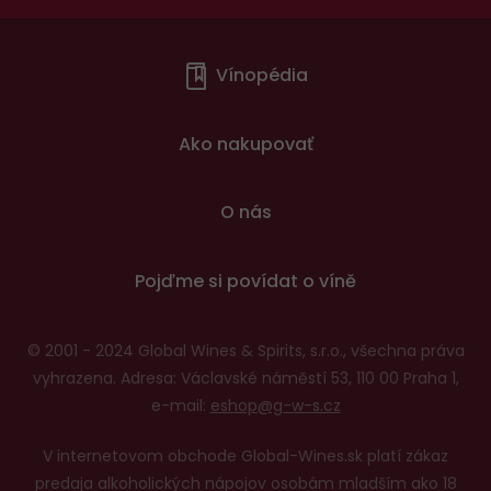
Menu
Vínopédia
v
patičce
Ako nakupovať
O nás
Pojďme si povídat o víně
© 2001 - 2024 Global Wines & Spirits, s.r.o., všechna práva
vyhrazena. Adresa: Václavské náměstí 53, 110 00 Praha 1,
e-mail:
eshop@g-w-s.cz
V internetovom obchode Global-Wines.sk platí zákaz
predaja alkoholických nápojov osobám mladším ako 18