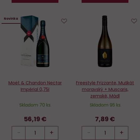
Novinka
Do
D
obľúbených
o
Moët & Chandon Nectar
Freestyle Frizzante, Muškát
Impérial 0,75l
moravský + Muscaris,
zemské, Mádl
Skladom 70 ks
Skladom 95 ks
56,19 €
7,89 €
−
+
−
+