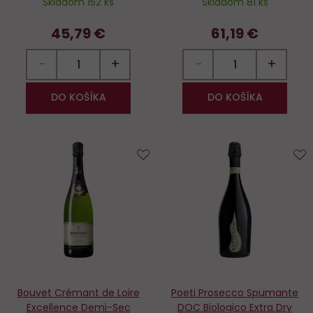
Skladom 152 ks
Skladom 81 ks
45,79 €
61,19 €
−
+
−
+
DO KOŠÍKA
DO KOŠÍKA
Do
D
obľúbených
o
Bouvet Crémant de Loire
Poeti Prosecco Spumante
Excellence Demi-Sec
DOC Biologico Extra Dry