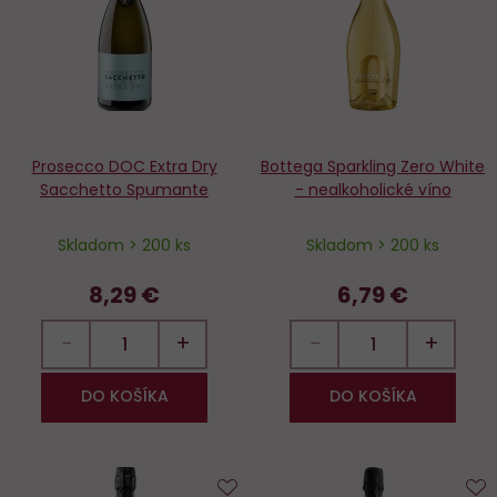
obľúbených
o
Prosecco DOC Extra Dry
Bottega Sparkling Zero White
Sacchetto Spumante
- nealkoholické víno
Skladom > 200 ks
Skladom > 200 ks
8,29 €
6,79 €
−
+
−
+
DO KOŠÍKA
DO KOŠÍKA