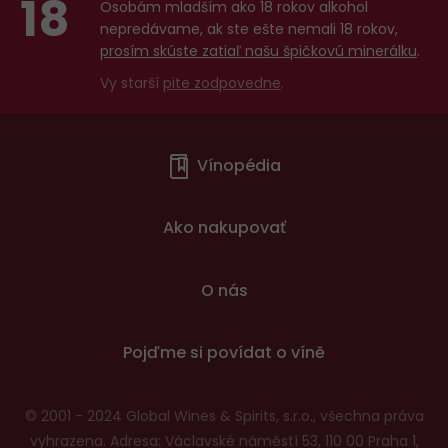
18
Osobám mladším ako 18 rokov alkohol
nepredávame, ak ste ešte nemali 18 rokov,
prosím skúste zatiaľ našu špičkovú minerálku
.
Vy starší
pite zodpovedne
.
Menu
Vínopédia
v
patičce
Ako nakupovať
O nás
Pojďme si povídat o víně
© 2001 - 2024 Global Wines & Spirits, s.r.o., všechna práva
vyhrazena. Adresa: Václavské náměstí 53, 110 00 Praha 1,