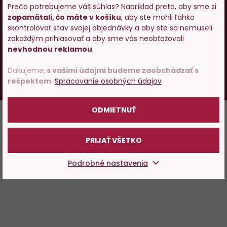
Prečo potrebujeme váš súhlas? Napríklad preto, aby sme si
V internetovom obchode Global-Wines.sk platí zákaz
zapamätali, čo máte v košíku
, aby ste mohli ľahko
Vstupujete na stránky s
skontrolovať stav svojej objednávky a aby ste sa nemuseli
predaja alkoholických nápojov osobám mladším ako 18
predajom alkoholu. Prosím
zakaždým prihlasovať a aby sme vás neobťažovali
rokov.
potvrďte, že Vám už bolo 18
nevhodnou reklamou
.
rokov.
Česky
Slovensky
Ďakujeme,
s vašimi údajmi budeme zaobchádzať s
rešpektom
.
Spracovanie osobných údajov
UX design
a
e-shop na mieru
od
PeckaDesign
POTVRDZUJEM
ODMIETNUŤ
PRIJAŤ VŠETKO
Podrobné nastavenia