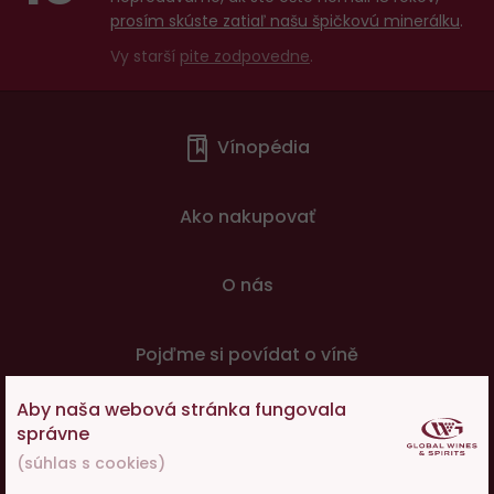
prosím skúste zatiaľ našu špičkovú minerálku
.
Vy starší
pite zodpovedne
.
Menu
Vínopédia
v
patičce
Ako nakupovať
O nás
Pojďme si povídat o víně
Aby naša webová stránka fungovala
© 2001 - 2024 Global Wines & Spirits, s.r.o., všechna práva
správne
vyhrazena. Adresa: Václavské náměstí 53, 110 00 Praha 1,
(súhlas s cookies)
e-mail:
eshop@g-w-s.cz