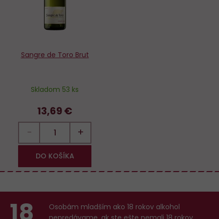
Sangre de Toro Brut
Skladom 53 ks
13,69 €
−
+
DO KOŠÍKA
18
Osobám mladším ako 18 rokov alkohol
nepredávame, ak ste ešte nemali 18 rokov,