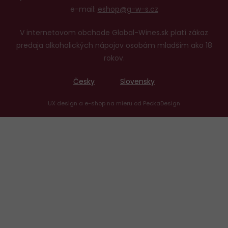
e-mail:
eshop@g-w-s.cz
V internetovom obchode Global-Wines.sk platí zákaz
predaja alkoholických nápojov osobám mladším ako 18
rokov.
Česky
Slovensky
UX design
a
e-shop na mieru
od
PeckaDesign