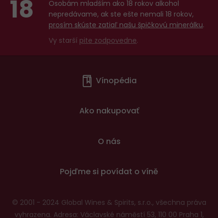
18
Osobám mladším ako 18 rokov alkohol
nepredávame, ak ste ešte nemali 18 rokov,
prosím skúste zatiaľ našu špičkovú minerálku
.
Vy starší
pite zodpovedne
.
Menu
Vínopédia
v
patičce
Ako nakupovať
O nás
Pojďme si povídat o víně
© 2001 - 2024 Global Wines & Spirits, s.r.o., všechna práva
vyhrazena. Adresa: Václavské náměstí 53, 110 00 Praha 1,