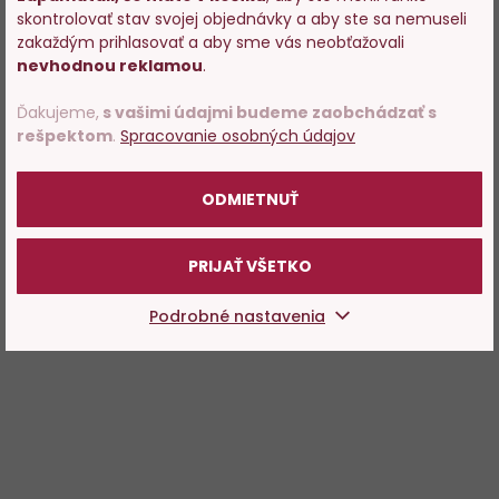
Vstupujete na stránky s
skontrolovať stav svojej objednávky a aby ste sa nemuseli
predajom alkoholu. Prosím
zakaždým prihlasovať a aby sme vás neobťažovali
potvrďte, že Vám už bolo 18
nevhodnou reklamou
.
rokov.
Ďakujeme,
s vašimi údajmi budeme zaobchádzať s
rešpektom
.
Spracovanie osobných údajov
POTVRDZUJEM
ODMIETNUŤ
PRIJAŤ VŠETKO
Podrobné nastavenia