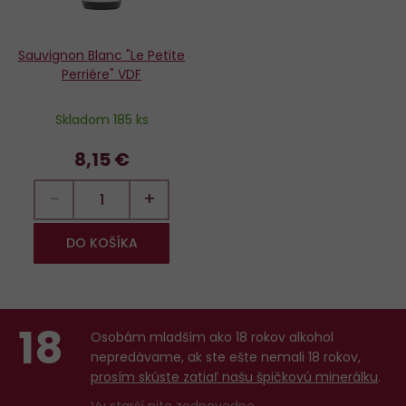
Sauvignon Blanc "Le Petite
Perriére" VDF
Skladom 185 ks
8,15 €
−
+
DO KOŠÍKA
18
Osobám mladším ako 18 rokov alkohol
nepredávame, ak ste ešte nemali 18 rokov,
prosím skúste zatiaľ našu špičkovú minerálku
.