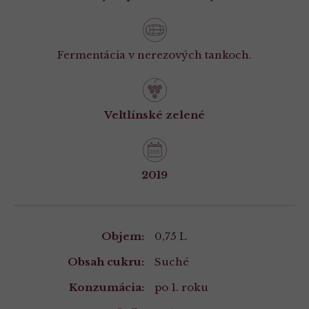
Fermentácia v nerezových tankoch.
Veltlínské zelené
2019
Vlastnosti
Objem:
0,75 L
Obsah cukru:
Suché
Konzumácia:
po 1. roku