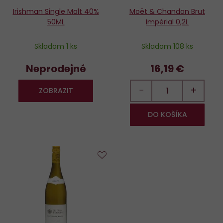
Irishman Single Malt 40%
Moët & Chandon Brut
50ML
Impérial 0,2L
Skladom 1 ks
Skladom 108 ks
Neprodejné
16,19 €
−
+
ZOBRAZIT
DO KOŠÍKA
Do
obľúbených