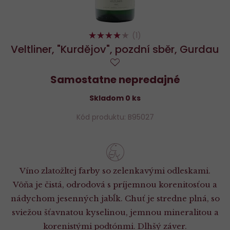
80%
(1)
Veltliner, "Kurdějov", pozdní sběr, Gurdau
Do
Samostatne nepredajné
obľúbených
Skladom 0 ks
Kód produktu: B95027
Víno zlatožltej farby so zelenkavými odleskami.
Vôňa je čistá, odrodová s príjemnou korenitosťou a
nádychom jesenných jabĺk. Chuť je stredne plná, so
sviežou šťavnatou kyselinou, jemnou mineralitou a
korenistými podtónmi. Dlhšý záver.