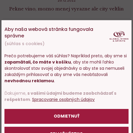
26.12.2022
Pekne vino, mozno menej vyrazne ale city veltlin
Aby naša webová stránka fungovala
správne
Mohlo by sa vám tiež páčiť
(súhlas s cookies)
Prečo potrebujeme váš súhlas? Napríklad preto, aby sme si
zapamätali, čo máte v košíku
, aby ste mohli ľahko
Vstupujete na stránky s
skontrolovať stav svojej objednávky a aby ste sa nemuseli
predajom alkoholu. Prosím
zakaždým prihlasovať a aby sme vás neobťažovali
Do
D
potvrďte, že Vám už bolo 18
nevhodnou reklamou
.
obľúbených
o
rokov.
Ďakujeme,
s vašimi údajmi budeme zaobchádzať s
rešpektom
.
Spracovanie osobných údajov
POTVRDZUJEM
ODMIETNUŤ
Taška papírová Longer pro 1-
Taška papírová Longer pro 1-