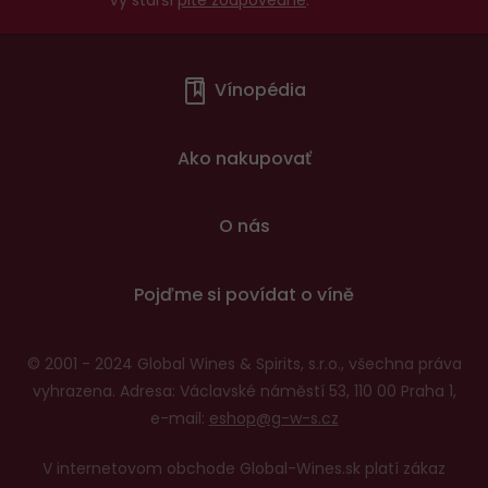
Vy starší
pite zodpovedne
.
Menu
Vínopédia
v
patičce
Ako nakupovať
O nás
Pojďme si povídat o víně
© 2001 - 2024 Global Wines & Spirits, s.r.o., všechna práva
vyhrazena. Adresa: Václavské náměstí 53, 110 00 Praha 1,
e-mail:
eshop@g-w-s.cz
V internetovom obchode Global-Wines.sk platí zákaz