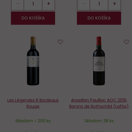
−
+
−
+
DO KOŠÍKA
DO KOŠÍKA
Do
D
obľúbených
o
Les Légendes R Bordeaux
Anseillan Pauillac AOC 2019,
Rouge
Barons de Rothschild (Lafite)
Skladom > 200 ks
Skladom 38 ks