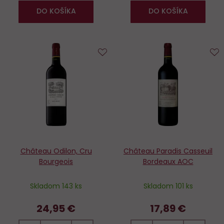
DO KOŠÍKA
DO KOŠÍKA
Do
D
obľúbených
o
Château Odilon, Cru
Château Paradis Casseuil
Bourgeois
Bordeaux AOC
Skladom 143 ks
Skladom 101 ks
24,95 €
17,89 €