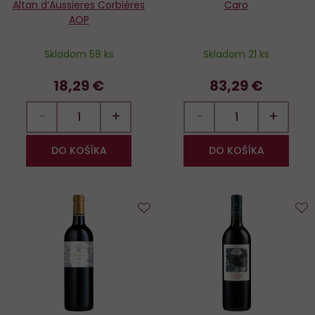
Altan d’Aussieres Corbiéres
Caro
AOP
Skladom 58 ks
Skladom 21 ks
18,29 €
83,29 €
−
+
−
+
DO KOŠÍKA
DO KOŠÍKA
Do
D
obľúbených
o