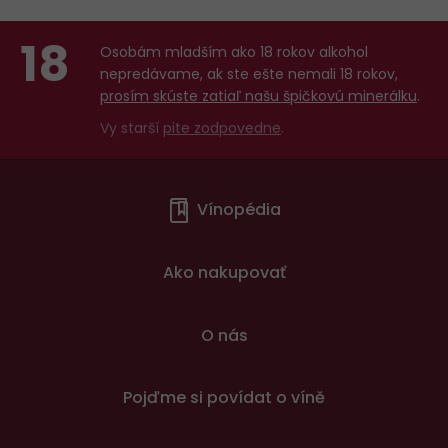
18
Osobám mladším ako 18 rokov alkohol
nepredávame, ak ste ešte nemali 18 rokov,
prosím skúste zatiaľ našu špičkovú minerálku
.
Vy starší
pite zodpovedne
.
Menu
Vínopédia
v
patičce
Ako nakupovať
O nás
Pojďme si povídat o víně