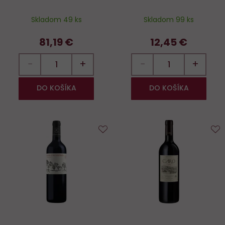
Skladom 49 ks
Skladom 99 ks
81,19 €
12,45 €
−
+
−
+
DO KOŠÍKA
DO KOŠÍKA
Do
D
obľúbených
o