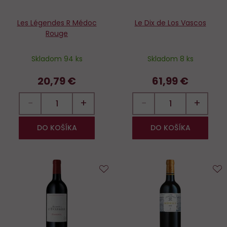
Les Légendes R Médoc
Le Dix de Los Vascos
Rouge
Skladom 94 ks
Skladom 8 ks
20,79 €
61,99 €
−
+
−
+
DO KOŠÍKA
DO KOŠÍKA
Do
D
obľúbených
o