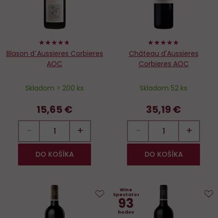
94%
100%
Blason d´Aussieres Corbieres
Château d'Aussieres
AOC
Corbieres AOC
Skladom > 200 ks
Skladom 52 ks
15,65 €
35,19 €
−
+
−
+
DO KOŠÍKA
DO KOŠÍKA
Wine
Spectator
93
Do
D
bodov