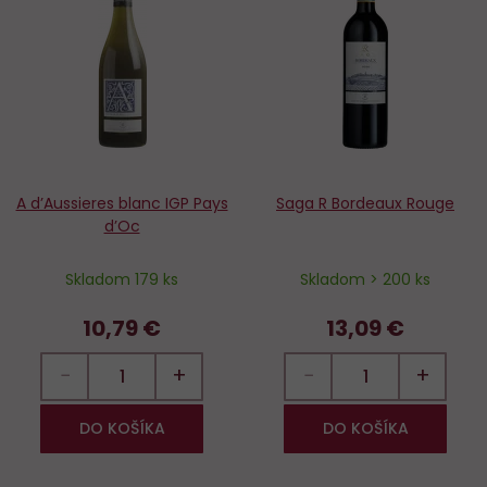
Do
D
obľúbených
o
A d’Aussieres blanc IGP Pays
Saga R Bordeaux Rouge
d’Oc
Skladom 179 ks
Skladom > 200 ks
10,79 €
13,09 €
−
+
−
+
DO KOŠÍKA
DO KOŠÍKA