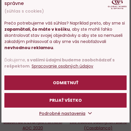
Skladom 58 ks
Skladom > 200 ks
správne
(súhlas s cookies)
12,45 €
20,79 €
Prečo potrebujeme váš súhlas? Napríklad preto, aby sme si
−
+
−
+
zapamätali, čo máte v košíku
, aby ste mohli ľahko
Vstupujete na stránky s
skontrolovať stav svojej objednávky a aby ste sa nemuseli
predajom alkoholu. Prosím
DO KOŠÍKA
DO KOŠÍKA
zakaždým prihlasovať a aby sme vás neobťažovali
potvrďte, že Vám už bolo 18
nevhodnou reklamou
.
rokov.
Ďakujeme,
s vašimi údajmi budeme zaobchádzať s
rešpektom
.
Spracovanie osobných údajov
Do
D
POTVRDZUJEM
obľúbených
o
ODMIETNUŤ
PRIJAŤ VŠETKO
Podrobné nastavenia
Blason de L´Evangile Pomerol
Los Vascos Sauvignon Blanc
AOC 2020
(Casablanca)