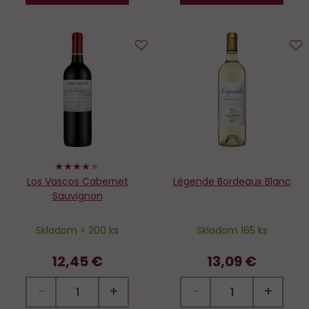
Do
D
obľúbených
o
80%
Los Vascos Cabernet
Légende Bordeaux Blanc
Sauvignon
Skladom > 200 ks
Skladom 165 ks
12,45 €
13,09 €
−
+
−
+