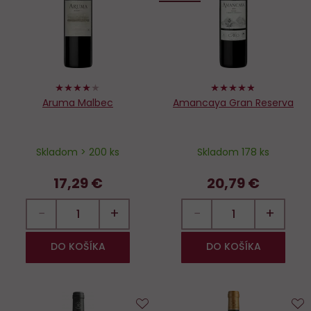
obľúbených
o
80%
96%
Aruma Malbec
Amancaya Gran Reserva
Skladom > 200 ks
Skladom 178 ks
17,29 €
20,79 €
−
+
−
+
DO KOŠÍKA
DO KOŠÍKA