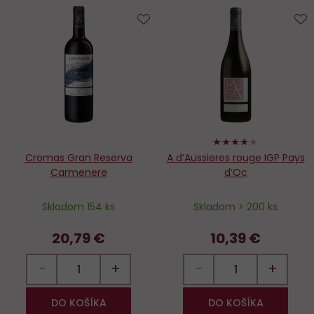
Do
D
obľúbených
o
80%
Cromas Gran Reserva
A d’Aussieres rouge IGP Pays
Carmenere
d’Oc
Skladom 154 ks
Skladom > 200 ks
20,79 €
10,39 €
−
+
−
+
DO KOŠÍKA
DO KOŠÍKA