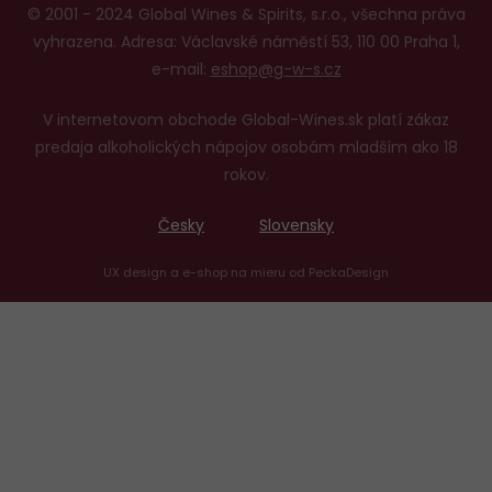
© 2001 - 2024 Global Wines & Spirits, s.r.o., všechna práva
vyhrazena. Adresa: Václavské náměstí 53, 110 00 Praha 1,
e-mail:
eshop@g-w-s.cz
V internetovom obchode Global-Wines.sk platí zákaz
predaja alkoholických nápojov osobám mladším ako 18
rokov.
Česky
Slovensky
UX design
a
e-shop na mieru
od
PeckaDesign