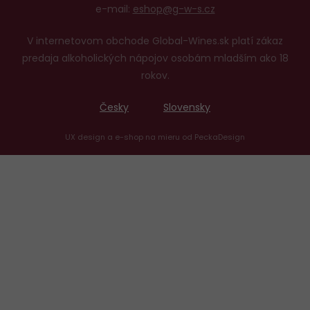
e-mail:
eshop@g-w-s.cz
V internetovom obchode Global-Wines.sk platí zákaz
predaja alkoholických nápojov osobám mladším ako 18
rokov.
Česky
Slovensky
UX design
a
e-shop na mieru
od
PeckaDesign