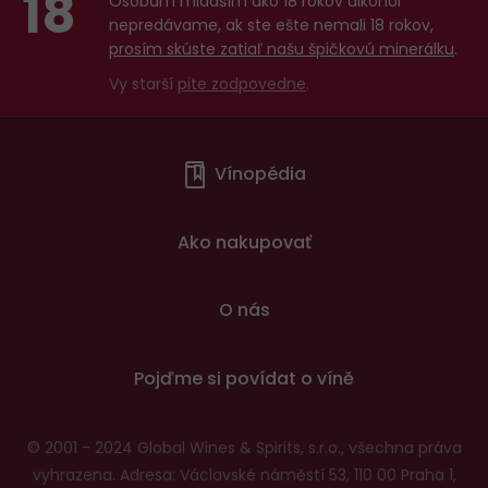
18
Osobám mladším ako 18 rokov alkohol
nepredávame, ak ste ešte nemali 18 rokov,
prosím skúste zatiaľ našu špičkovú minerálku
.
Vy starší
pite zodpovedne
.
Menu
Vínopédia
v
patičce
Ako nakupovať
O nás
Pojďme si povídat o víně
© 2001 - 2024 Global Wines & Spirits, s.r.o., všechna práva
vyhrazena. Adresa: Václavské náměstí 53, 110 00 Praha 1,