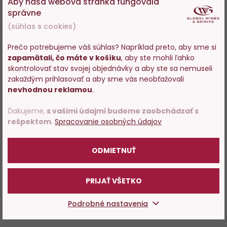
Aby naša webová stránka fungovala
správne
(súhlas s cookies)
Prečo potrebujeme váš súhlas? Napríklad preto, aby sme si
zapamätali, čo máte v košíku
, aby ste mohli ľahko
Vstupujete na stránky s
skontrolovať stav svojej objednávky a aby ste sa nemuseli
predajom alkoholu. Prosím
zakaždým prihlasovať a aby sme vás neobťažovali
potvrďte, že Vám už bolo 18
nevhodnou reklamou
.
rokov.
Ďakujeme,
s vašimi údajmi budeme zaobchádzať s
rešpektom
.
Spracovanie osobných údajov
POTVRDZUJEM
ODMIETNUŤ
PRIJAŤ VŠETKO
Podrobné nastavenia