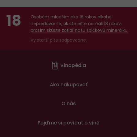
18
Osobám mladším ako 18 rokov alkohol
nepredávame, ak ste ešte nemali 18 rokov,
prosím skúste zatiaľ našu špičkovú minerálku
.
Vy starší
pite zodpovedne
.
Menu
Vínopédia
v
patičce
Ako nakupovať
O nás
Pojďme si povídat o víně