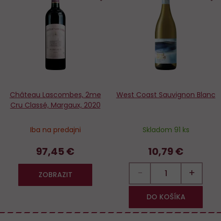
Do
D
obľúbených
o
Château Lascombes, 2me
West Coast Sauvignon Blanc
Cru Classé, Margaux, 2020
Iba na predajni
Skladom 91 ks
97,45 €
10,79 €
−
+
ZOBRAZIT
DO KOŠÍKA