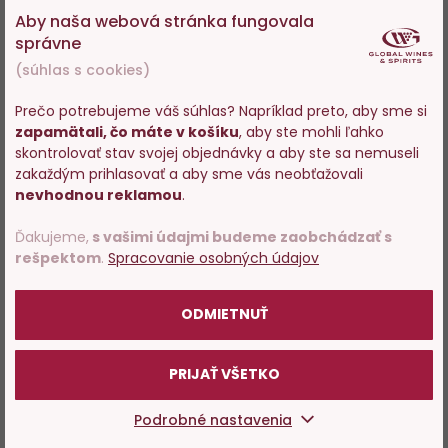
Aby naša webová stránka fungovala
správne
(súhlas s cookies)
Prečo potrebujeme váš súhlas? Napríklad preto, aby sme si
zapamätali, čo máte v košíku
, aby ste mohli ľahko
Vstupujete na stránky s
skontrolovať stav svojej objednávky a aby ste sa nemuseli
predajom alkoholu. Prosím
zakaždým prihlasovať a aby sme vás neobťažovali
potvrďte, že Vám už bolo 18
nevhodnou reklamou
.
rokov.
Ďakujeme,
s vašimi údajmi budeme zaobchádzať s
rešpektom
.
Spracovanie osobných údajov
POTVRDZUJEM
ODMIETNUŤ
PRIJAŤ VŠETKO
Podrobné nastavenia