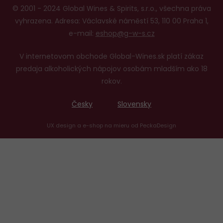
© 2001 - 2024 Global Wines & Spirits, s.r.o., všechna práva
vyhrazena. Adresa: Václavské náměstí 53, 110 00 Praha 1,
e-mail:
eshop@g-w-s.cz
V internetovom obchode Global-Wines.sk platí zákaz
predaja alkoholických nápojov osobám mladším ako 18
rokov.
Česky
Slovensky
UX design
a
e-shop na mieru
od
PeckaDesign