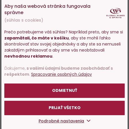
Aby naša webová stránka fungovala
správne
(súhlas s cookies)
Prečo potrebujeme váš súhlas? Napríklad preto, aby sme si
zapamätali, čo máte v košíku
, aby ste mohli ľahko
Vstupujete na stránky s
skontrolovať stav svojej objednávky a aby ste sa nemuseli
predajom alkoholu. Prosím
zakaždým prihlasovať a aby sme vás neobťažovali
potvrďte, že Vám už bolo 18
nevhodnou reklamou
.
rokov.
Ďakujeme,
s vašimi údajmi budeme zaobchádzať s
rešpektom
.
Spracovanie osobných údajov
POTVRDZUJEM
ODMIETNUŤ
PRIJAŤ VŠETKO
Podrobné nastavenia