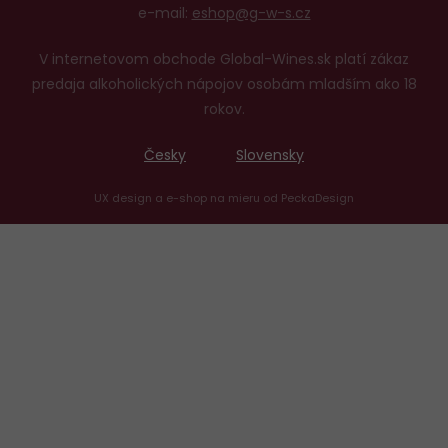
e-mail:
eshop@g-w-s.cz
V internetovom obchode Global-Wines.sk platí zákaz
predaja alkoholických nápojov osobám mladším ako 18
rokov.
Česky
Slovensky
UX design
a
e-shop na mieru
od
PeckaDesign