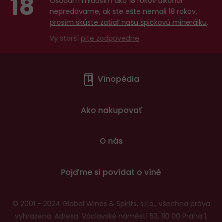
18
Osobám mladším ako 18 rokov alkohol
nepredávame, ak ste ešte nemali 18 rokov,
prosím skúste zatiaľ našu špičkovú minerálku
.
Vy starší
pite zodpovedne
.
Menu
Vínopédia
v
patičce
Ako nakupovať
O nás
Pojďme si povídat o víně
© 2001 - 2024 Global Wines & Spirits, s.r.o., všechna práva
vyhrazena. Adresa: Václavské náměstí 53, 110 00 Praha 1,