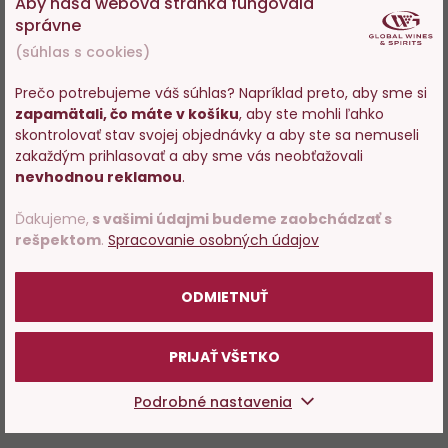
Aby naša webová stránka fungovala
správne
(súhlas s cookies)
Prečo potrebujeme váš súhlas? Napríklad preto, aby sme si
zapamätali, čo máte v košíku
, aby ste mohli ľahko
Vstupujete na stránky s
skontrolovať stav svojej objednávky a aby ste sa nemuseli
predajom alkoholu. Prosím
zakaždým prihlasovať a aby sme vás neobťažovali
potvrďte, že Vám už bolo 18
nevhodnou reklamou
.
rokov.
Ďakujeme,
s vašimi údajmi budeme zaobchádzať s
rešpektom
.
Spracovanie osobných údajov
POTVRDZUJEM
ODMIETNUŤ
PRIJAŤ VŠETKO
Podrobné nastavenia