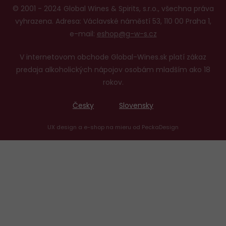
© 2001 - 2024 Global Wines & Spirits, s.r.o., všechna práva
vyhrazena. Adresa: Václavské náměstí 53, 110 00 Praha 1,
e-mail:
eshop@g-w-s.cz
V internetovom obchode Global-Wines.sk platí zákaz
predaja alkoholických nápojov osobám mladším ako 18
rokov.
Česky
Slovensky
UX design
a
e-shop na mieru
od
PeckaDesign