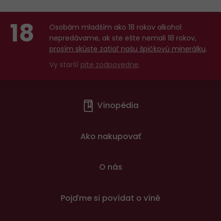
18
Osobám mladším ako 18 rokov alkohol
nepredávame, ak ste ešte nemali 18 rokov,
prosím skúste zatiaľ našu špičkovú minerálku
.
Vy starší
pite zodpovedne
.
Menu
Vínopédia
v
patičce
Ako nakupovať
O nás
Pojďme si povídat o víně