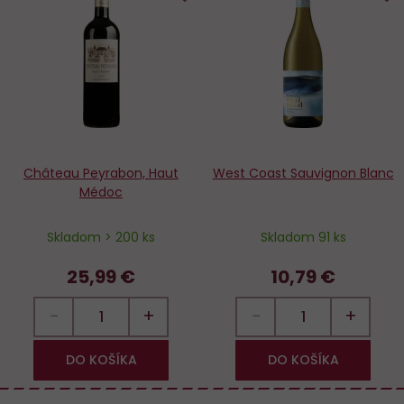
Do
D
obľúbených
o
Château Peyrabon, Haut
West Coast Sauvignon Blanc
Médoc
Skladom > 200 ks
Skladom 91 ks
25,99 €
10,79 €
−
+
−
+
DO KOŠÍKA
DO KOŠÍKA