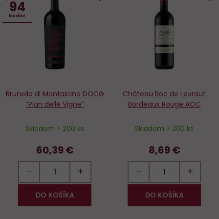
94
Do
D
bodov
obľúbených
o
Brunello di Montalcino DOCG
Château Roc de Levraut
”Pian delle Vigne”
Bordeaux Rouge AOC
Skladom > 200 ks
Skladom > 200 ks
60,39 €
8,69 €
−
+
−
+
DO KOŠÍKA
DO KOŠÍKA