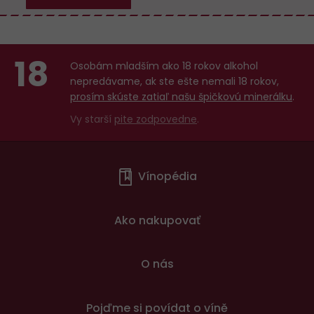
18
Osobám mladším ako 18 rokov alkohol
nepredávame, ak ste ešte nemali 18 rokov,
prosím skúste zatiaľ našu špičkovú minerálku
.
Vy starší
pite zodpovedne
.
Menu
Vínopédia
v
patičce
Ako nakupovať
O nás
Pojďme si povídat o víně