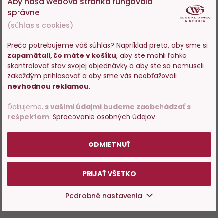
Aby naša webová stránka fungovala
správne
(súhlas s cookies)
Prečo potrebujeme váš súhlas? Napríklad preto, aby sme si
zapamätali, čo máte v košíku
, aby ste mohli ľahko
Vstupujete na stránky s
skontrolovať stav svojej objednávky a aby ste sa nemuseli
predajom alkoholu. Prosím
zakaždým prihlasovať a aby sme vás neobťažovali
potvrďte, že Vám už bolo 18
nevhodnou reklamou
.
rokov.
Ďakujeme,
s vašimi údajmi budeme zaobchádzať s
rešpektom
.
Spracovanie osobných údajov
POTVRDZUJEM
ODMIETNUŤ
PRIJAŤ VŠETKO
Podrobné nastavenia