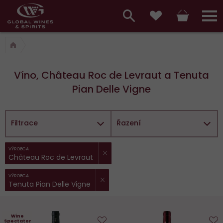
Hlavní
menu,
Vyhledávání
Košík
Přihláš
Obľúbené
košík,
a
hlavní
vyhledávání,
menu
Víno, Château Roc de Levraut a Tenuta
přihlášení
Pian Delle Vigne
Filtrace
Řazení
ZRUŠIT FILTR
Vybrané
VÝROBCA
Château Roc de Levraut
filtry:
ZRUŠIT FILTR
VÝROBCA
Tenuta Pian Delle Vigne
Wine
Spectator