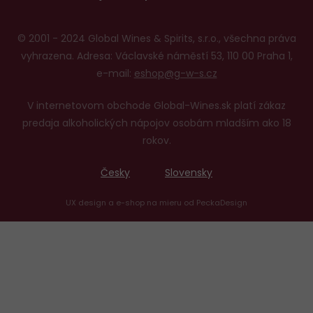
© 2001 - 2024 Global Wines & Spirits, s.r.o., všechna práva
vyhrazena. Adresa: Václavské náměstí 53, 110 00 Praha 1,
e-mail:
eshop@g-w-s.cz
V internetovom obchode Global-Wines.sk platí zákaz
predaja alkoholických nápojov osobám mladším ako 18
rokov.
Česky
Slovensky
UX design
a
e-shop na mieru
od
PeckaDesign