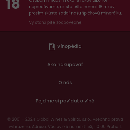
18
Osobám mladším ako 18 rokov alkohol
nepredávame, ak ste ešte nemali 18 rokov,
prosím skúste zatiaľ našu špičkovú minerálku
.
Vy starší
pite zodpovedne
.
Menu
Vínopédia
v
patičce
Ako nakupovať
O nás
Pojďme si povídat o víně
© 2001 - 2024 Global Wines & Spirits, s.r.o., všechna práva
vyhrazena. Adresa: Václavské náměstí 53, 110 00 Praha 1,