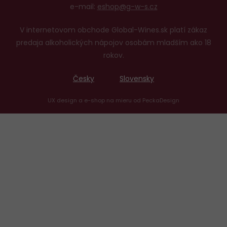
e-mail:
eshop@g-w-s.cz
V internetovom obchode Global-Wines.sk platí zákaz
predaja alkoholických nápojov osobám mladším ako 18
rokov.
Česky
Slovensky
UX design
a
e-shop na mieru
od
PeckaDesign