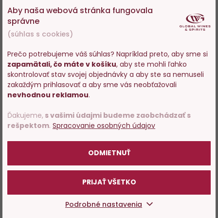
Aby naša webová stránka fungovala
správne
(súhlas s cookies)
Prečo potrebujeme váš súhlas? Napríklad preto, aby sme si
zapamätali, čo máte v košíku
, aby ste mohli ľahko
Vstupujete na stránky s
skontrolovať stav svojej objednávky a aby ste sa nemuseli
predajom alkoholu. Prosím
zakaždým prihlasovať a aby sme vás neobťažovali
potvrďte, že Vám už bolo 18
nevhodnou reklamou
.
rokov.
Ďakujeme,
s vašimi údajmi budeme zaobchádzať s
rešpektom
.
Spracovanie osobných údajov
POTVRDZUJEM
ODMIETNUŤ
PRIJAŤ VŠETKO
Podrobné nastavenia