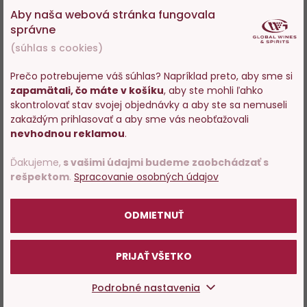
Aby naša webová stránka fungovala
správne
(súhlas s cookies)
Prečo potrebujeme váš súhlas? Napríklad preto, aby sme si
zapamätali, čo máte v košíku
, aby ste mohli ľahko
Vstupujete na stránky s
skontrolovať stav svojej objednávky a aby ste sa nemuseli
predajom alkoholu. Prosím
zakaždým prihlasovať a aby sme vás neobťažovali
potvrďte, že Vám už bolo 18
nevhodnou reklamou
.
rokov.
Ďakujeme,
s vašimi údajmi budeme zaobchádzať s
rešpektom
.
Spracovanie osobných údajov
POTVRDZUJEM
ODMIETNUŤ
PRIJAŤ VŠETKO
Podrobné nastavenia