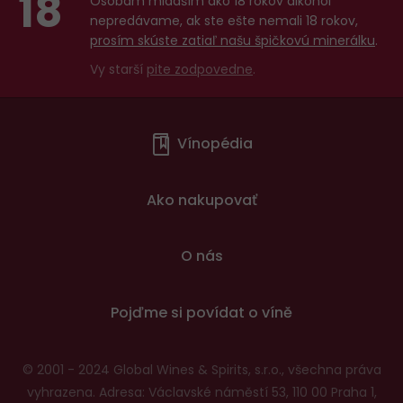
18
Osobám mladším ako 18 rokov alkohol
nepredávame, ak ste ešte nemali 18 rokov,
prosím skúste zatiaľ našu špičkovú minerálku
.
Vy starší
pite zodpovedne
.
Menu
Vínopédia
v
patičce
Ako nakupovať
O nás
Pojďme si povídat o víně
© 2001 - 2024 Global Wines & Spirits, s.r.o., všechna práva
vyhrazena. Adresa: Václavské náměstí 53, 110 00 Praha 1,