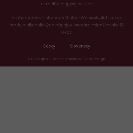
e-mail:
eshop@g-w-s.cz
V internetovom obchode Global-Wines.sk platí zákaz
predaja alkoholických nápojov osobám mladším ako 18
rokov.
Česky
Slovensky
UX design
a
e-shop na mieru
od
PeckaDesign